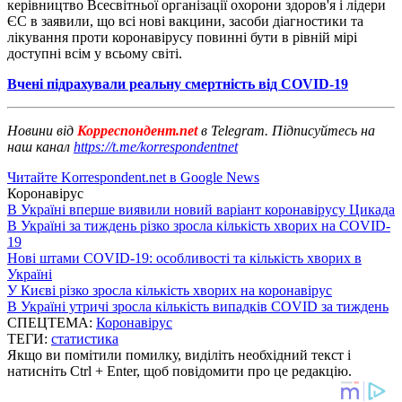
керівництво Всесвітньої організації охорони здоров'я і лідери
ЄС в заявили, що всі нові вакцини, засоби діагностики та
лікування проти коронавірусу повинні бути в рівній мірі
доступні всім у всьому світі.
Вчені підрахували реальну смертність від COVID-19
Новини від
Корреспондент.net
в Telegram. Підписуйтесь на
наш канал
https://t.me/korrespondentnet
Читайте Korrespondent.net в Google News
Коронавірус
В Україні вперше виявили новий варіант коронавірусу Цикада
В Україні за тиждень різко зросла кількість хворих на COVID-
19
Нові штами COVID-19: особливості та кількість хворих в
Україні
У Києві різко зросла кількість хворих на коронавірус
В Україні утричі зросла кількість випадків COVID за тиждень
СПЕЦТЕМА:
Коронавірус
ТЕГИ:
статистика
Якщо ви помітили помилку, виділіть необхідний текст і
натисніть Ctrl + Enter, щоб повідомити про це редакцію.