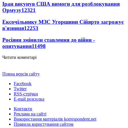
Іран висунув США вимоги для розблокування
Ормузу
12321
Ексочільнику МЗС Угорщини Сійярто загрожує
в'язниця
12253
Росіяни змінили ставлення до війни -
опитування
11498
Читати коментарі
Повна версія сайту
Facebook
Twitter
RSS-стрічки
E-mail розсилка
Контакти
Реклама на сайті
Використання матеріалів korrespondent.net
Правила користування сайтом