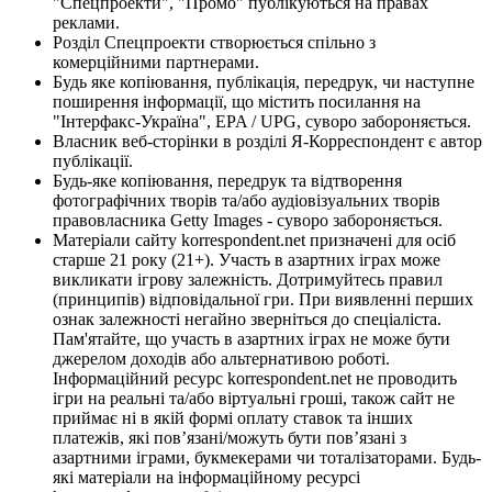
"Спецпроекти", "Промо" публікуються на правах
реклами.
Розділ Спецпроекти створюється спільно з
комерційними партнерами.
Будь яке копіювання, публікація, передрук, чи наступне
поширення інформації, що містить посилання на
"Інтерфакс-Україна", EPA / UPG, суворо забороняється.
Власник веб-сторінки в розділі Я-Корреспондент є автор
публікації.
Будь-яке копіювання, передрук та відтворення
фотографічних творів та/або аудіовізуальних творів
правовласника Getty Images - суворо забороняється.
Матеріали сайту korrespondent.net призначені для осіб
старше 21 року (21+). Участь в азартних іграх може
викликати ігрову залежність. Дотримуйтесь правил
(принципів) відповідальної гри. При виявленні перших
ознак залежності негайно зверніться до спеціаліста.
Пам'ятайте, що участь в азартних іграх не може бути
джерелом доходів або альтернативою роботі.
Інформаційний ресурс korrespondent.net не проводить
ігри на реальні та/або віртуальні гроші, також сайт не
приймає ні в якій формі оплату ставок та інших
платежів, які пов’язані/можуть бути пов’язані з
азартними іграми, букмекерами чи тоталізаторами. Будь-
які матеріали на інформаційному ресурсі