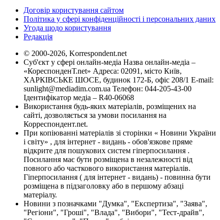
Договір користування сайтом
Політика у сфері конфіденційності і персональних даних
Угода щодо користування
Редакція
© 2000-2026, Korrespondent.net
Суб'єкт у сфері онлайн-медіа Назва онлайн-медіа –
«КореспонденТ.net» Адреса: 02091, місто Київ,
ХАРКІВСЬКЕ ШОСЕ, будинок 172-Б, офіс 208/1 E-mail:
sunlight@mediadim.com.ua
Телефон: 044-205-43-00
Ідентифікатор медіа – R40-06068
Використання будь-яких матеріалів, розміщених на
сайті, дозволяється за умови посилання на
Корреспондент.net.
При копіюванні матеріалів зі сторінки « Новини України
і світу» , для інтернет - видань - обов'язкове пряме
відкрите для пошукових систем гіперпосилання .
Посилання має бути розміщена в незалежності від
повного або часткового використання матеріалів.
Гіперпосилання ( для інтернет - видань) - повинна бути
розміщена в підзаголовку або в першому абзаці
матеріалу.
Новини з позначками "Думка", "Експертиза", "Заява",
"Регіони", "Гроші", "Влада", "Вибори", "Тест-драйв",