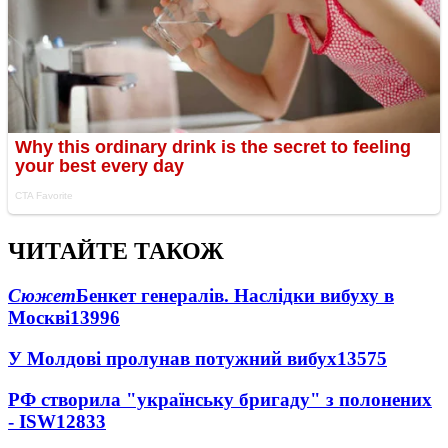
ЧИТАЙТЕ ТАКОЖ
Сюжет
Бенкет генералів. Наслідки вибуху в
Москві
13996
У Молдові пролунав потужний вибух
13575
РФ створила "українську бригаду" з полонених
- ISW
12833