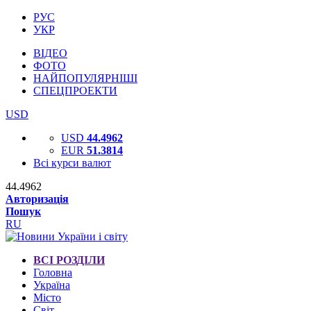
РУС
УКР
ВІДЕО
ФОТО
НАЙПОПУЛЯРНІШІ
СПЕЦПРОЕКТИ
USD
USD
44.4962
EUR
51.3814
Всі курси валют
44.4962
Авторизація
Пошук
RU
ВСІ РОЗДІЛИ
Головна
Україна
Місто
Світ