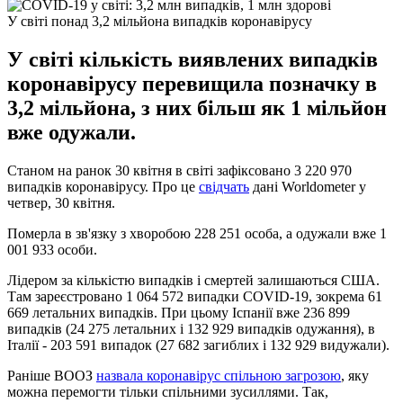
У світі понад 3,2 мільйона випадків коронавірусу
У світі кількість виявлених випадків
коронавірусу перевищила позначку в
3,2 мільйона, з них більш як 1 мільйон
вже одужали.
Станом на ранок 30 квітня в світі зафіксовано 3 220 970
випадків коронавірусу. Про це
свідчать
дані Worldometer у
четвер, 30 квітня.
Померла в зв'язку з хворобою 228 251 особа, а одужали вже 1
001 933 особи.
Лідером за кількістю випадків і смертей залишаються США.
Там зареєстровано 1 064 572 випадки COVID-19, зокрема 61
669 летальних випадків. При цьому Іспанії вже 236 899
випадків (24 275 летальних і 132 929 випадків одужання), в
Італії - 203 591 випадок (27 682 загиблих і 132 929 видужали).
Раніше ВООЗ
назвала коронавірус спільною загрозою
, яку
можна перемогти тільки спільними зусиллями. Так,