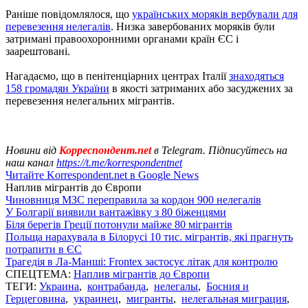
Раніше повідомлялося, що
українських моряків вербували для
перевезення нелегалів
. Низка завербованих моряків були
затримані правоохоронними органами країн ЄС і
заарештовані.
Нагадаємо, що в пенітенціарних центрах Італії
знаходяться
158 громадян України
в якості затриманих або засуджених за
перевезення нелегальних мігрантів.
Новини від
Корреспондент.net
в Telegram. Підписуйтесь на
наш канал
https://t.me/korrespondentnet
Читайте Korrespondent.net в Google News
Наплив мігрантів до Європи
Чиновниця МЗС переправила за кордон 900 нелегалів
У Болгарії виявили вантажівку з 80 біженцями
Біля берегів Греції потонули майже 80 мігрантів
Польща нарахувала в Білорусі 10 тис. мігрантів, які прагнуть
потрапити в ЄС
Трагедія в Ла-Манші: Frontex застосує літак для контролю
СПЕЦТЕМА:
Наплив мігрантів до Європи
ТЕГИ:
Украина
,
контрабанда
,
нелегалы
,
Босния и
Герцеговина
,
украинец
,
мигранты
,
нелегальная миграция
,