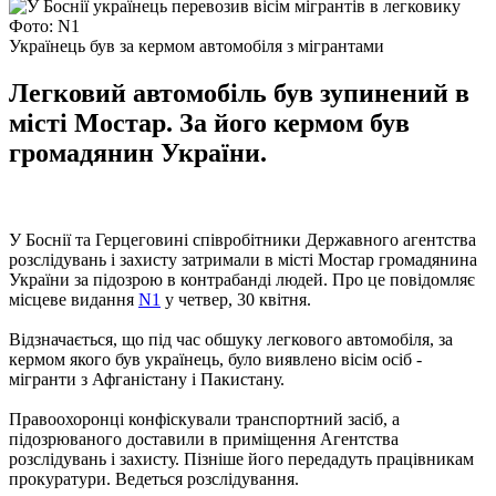
Фото: N1
Українець був за кермом автомобіля з мігрантами
Легковий автомобіль був зупинений в
місті Мостар. За його кермом був
громадянин України.
У Боснії та Герцеговині співробітники Державного агентства
розслідувань і захисту затримали в місті Мостар громадянина
України за підозрою в контрабанді людей. Про це повідомляє
місцеве видання
N1
у четвер, 30 квітня.
Відзначається, що під час обшуку легкового автомобіля, за
кермом якого був українець, було виявлено вісім осіб -
мігранти з Афганістану і Пакистану.
Правоохоронці конфіскували транспортний засіб, а
підозрюваного доставили в приміщення Агентства
розслідувань і захисту. Пізніше його передадуть працівникам
прокуратури. Ведеться розслідування.