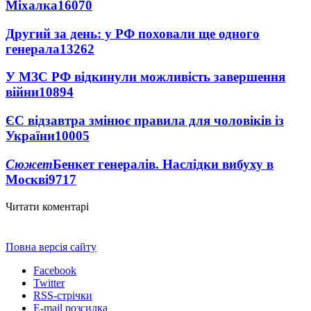
Міхалка
16070
Другий за день: у РФ поховали ще одного
генерала
13262
У МЗС РФ відкинули можливість завершення
війни
10894
ЄС відзавтра змінює правила для чоловіків із
України
10005
Сюжет
Бенкет генералів. Наслідки вибуху в
Москві
9717
Читати коментарі
Повна версія сайту
Facebook
Twitter
RSS-стрічки
E-mail розсилка