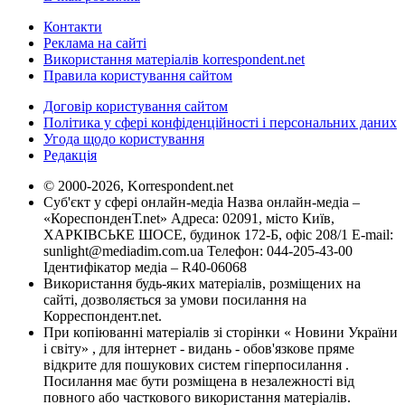
Контакти
Реклама на сайті
Використання матеріалів korrespondent.net
Правила користування сайтом
Договір користування сайтом
Політика у сфері конфіденційності і персональних даних
Угода щодо користування
Редакція
© 2000-2026, Korrespondent.net
Суб'єкт у сфері онлайн-медіа Назва онлайн-медіа –
«КореспонденТ.net» Адреса: 02091, місто Київ,
ХАРКІВСЬКЕ ШОСЕ, будинок 172-Б, офіс 208/1 E-mail:
sunlight@mediadim.com.ua
Телефон: 044-205-43-00
Ідентифікатор медіа – R40-06068
Використання будь-яких матеріалів, розміщених на
сайті, дозволяється за умови посилання на
Корреспондент.net.
При копіюванні матеріалів зі сторінки « Новини України
і світу» , для інтернет - видань - обов'язкове пряме
відкрите для пошукових систем гіперпосилання .
Посилання має бути розміщена в незалежності від
повного або часткового використання матеріалів.