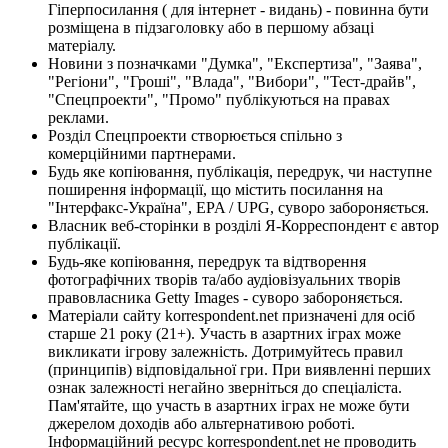
Гіперпосилання ( для інтернет - видань) - повинна бути
розміщена в підзаголовку або в першому абзаці
матеріалу.
Новини з позначками "Думка", "Експертиза", "Заява",
"Регіони", "Гроші", "Влада", "Вибори", "Тест-драйв",
"Спецпроекти", "Промо" публікуються на правах
реклами.
Розділ Спецпроекти створюється спільно з
комерційними партнерами.
Будь яке копіювання, публікація, передрук, чи наступне
поширення інформації, що містить посилання на
"Інтерфакс-Україна", EPA / UPG, суворо забороняється.
Власник веб-сторінки в розділі Я-Корреспондент є автор
публікації.
Будь-яке копіювання, передрук та відтворення
фотографічних творів та/або аудіовізуальних творів
правовласника Getty Images - суворо забороняється.
Матеріали сайту korrespondent.net призначені для осіб
старше 21 року (21+). Участь в азартних іграх може
викликати ігрову залежність. Дотримуйтесь правил
(принципів) відповідальної гри. При виявленні перших
ознак залежності негайно зверніться до спеціаліста.
Пам'ятайте, що участь в азартних іграх не може бути
джерелом доходів або альтернативою роботі.
Інформаційний ресурс korrespondent.net не проводить