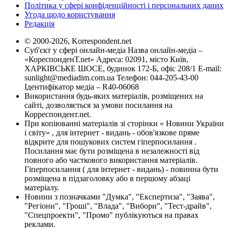
Політика у сфері конфіденційності і персональних даних
Угода щодо користування
Редакція
© 2000-2026, Korrespondent.net
Суб'єкт у сфері онлайн-медіа Назва онлайн-медіа –
«КореспонденТ.net» Адреса: 02091, місто Київ,
ХАРКІВСЬКЕ ШОСЕ, будинок 172-Б, офіс 208/1 E-mail:
sunlight@mediadim.com.ua
Телефон: 044-205-43-00
Ідентифікатор медіа – R40-06068
Використання будь-яких матеріалів, розміщених на
сайті, дозволяється за умови посилання на
Корреспондент.net.
При копіюванні матеріалів зі сторінки « Новини України
і світу» , для інтернет - видань - обов'язкове пряме
відкрите для пошукових систем гіперпосилання .
Посилання має бути розміщена в незалежності від
повного або часткового використання матеріалів.
Гіперпосилання ( для інтернет - видань) - повинна бути
розміщена в підзаголовку або в першому абзаці
матеріалу.
Новини з позначками "Думка", "Експертиза", "Заява",
"Регіони", "Гроші", "Влада", "Вибори", "Тест-драйв",
"Спецпроекти", "Промо" публікуються на правах
реклами.