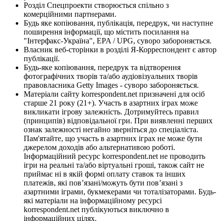
Розділ Спецпроекти створюється спільно з
комерційними партнерами.
Будь яке копіювання, публікація, передрук, чи наступне
поширення інформації, що містить посилання на
"Інтерфакс-Україна", EPA / UPG, суворо забороняється.
Власник веб-сторінки в розділі Я-Корреспондент є автор
публікації.
Будь-яке копіювання, передрук та відтворення
фотографічних творів та/або аудіовізуальних творів
правовласника Getty Images - суворо забороняється.
Матеріали сайту korrespondent.net призначені для осіб
старше 21 року (21+). Участь в азартних іграх може
викликати ігрову залежність. Дотримуйтесь правил
(принципів) відповідальної гри. При виявленні перших
ознак залежності негайно зверніться до спеціаліста.
Пам'ятайте, що участь в азартних іграх не може бути
джерелом доходів або альтернативою роботі.
Інформаційний ресурс korrespondent.net не проводить
ігри на реальні та/або віртуальні гроші, також сайт не
приймає ні в якій формі оплату ставок та інших
платежів, які пов’язані/можуть бути пов’язані з
азартними іграми, букмекерами чи тоталізаторами. Будь-
які матеріали на інформаційному ресурсі
korrespondent.net публікуються виключно в
інформаційних цілях.