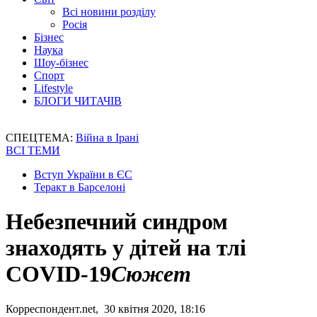
Всі новини розділу
Росія
Бізнес
Наука
Шоу-бізнес
Спорт
Lifestyle
БЛОГИ ЧИТАЧІВ
СПЕЦТЕМА:
Війна в Ірані
ВСІ ТЕМИ
Вступ України в ЄС
Теракт в Барселоні
Небезпечний синдром
знаходять у дітей на тлі
COVID-19
Сюжет
Корреспондент.net, 30 квітня 2020, 18:16