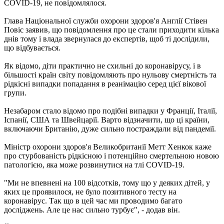
COVID-19, не повідомлялося.
Глава Національної служби охорони здоров'я Англії Стівен
Повіс заявив, що повідомлення про це стали приходити кілька
днів тому і влада звернулася до експертів, щоб ті дослідили,
що відбувається.
Як відомо, діти практично не схильні до коронавірусу, і в
більшості країн світу повідомляють про нульову смертність та
рідкісні випадки попадання в реанімацію серед цієї вікової
групи.
Незабаром стало відомо про подібні випадки у Франції, Італії,
Іспанії, США та Швейцарії. Варто відзначити, що ці країни,
включаючи Британію, дуже сильно постраждали від пандемії.
Міністр охорони здоров'я Великобританії Метт Хенкок каже
про стурбованість рідкісною і потенційно смертельною новою
патологією, яка може розвинутися на тлі COVID-19.
"Ми не впевнені на 100 відсотків, тому що у деяких дітей, у
яких це проявилося, не було позитивного тесту на
коронавірус. Так що в цей час ми проводимо багато
досліджень. Але це нас сильно турбує", - додав він.