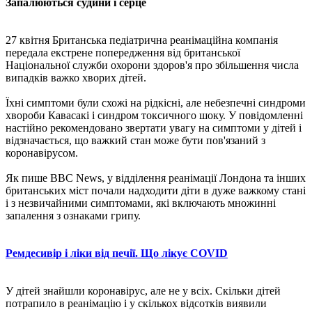
Запалюються судини і серце
27 квітня Британська педіатрична реанімаційна компанія
передала екстрене попередження від британської
Національної служби охорони здоров'я про збільшення числа
випадків важко хворих дітей.
Їхні симптоми були схожі на рідкісні, але небезпечні синдроми
хвороби Кавасакі і синдром токсичного шоку. У повідомленні
настійно рекомендовано звертати увагу на симптоми у дітей і
відзначається, що важкий стан може бути пов'язаний з
коронавірусом.
Як пише BBC News, у відділення реанімації Лондона та інших
британських міст почали надходити діти в дуже важкому стані
і з незвичайними симптомами, які включають множинні
запалення з ознаками грипу.
Ремдесивір і ліки від печії. Що лікує COVID
У дітей знайшли коронавірус, але не у всіх. Скільки дітей
потрапило в реанімацію і у скількох відсотків виявили