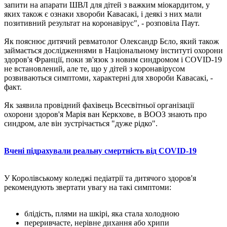
запити на апарати ШВЛ для дітей з важким міокардитом, у
яких також є ознаки хвороби Кавасакі, і деякі з них мали
позитивний результат на коронавірус", - розповіла Паут.
Як пояснює дитячий ревматолог Олександр Бєло, який також
займається дослідженнями в Національному інституті охорони
здоров'я Франції, поки зв'язок з новим синдромом і COVID-19
не встановлений, але те, що у дітей з коронавірусом
розвиваються симптоми, характерні для хвороби Кавасакі, -
факт.
Як заявила провідний фахівець Всесвітньої організації
охорони здоров'я Марія ван Керкхове, в ВООЗ знають про
синдром, але він зустрічається "дуже рідко".
Вчені підрахували реальну смертність від COVID-19
У Королівському коледжі педіатрії та дитячого здоров'я
рекомендують звертати увагу на такі симптоми:
блідість, плями на шкірі, яка стала холодною
переривчасте, нерівне дихання або хрипи