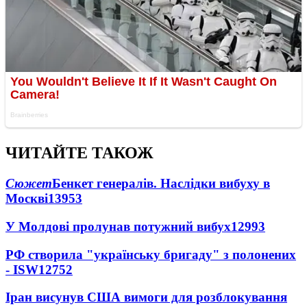
ЧИТАЙТЕ ТАКОЖ
Сюжет
Бенкет генералів. Наслідки вибуху в
Москві
13953
У Молдові пролунав потужний вибух
12993
РФ створила "українську бригаду" з полонених
- ISW
12752
Іран висунув США вимоги для розблокування