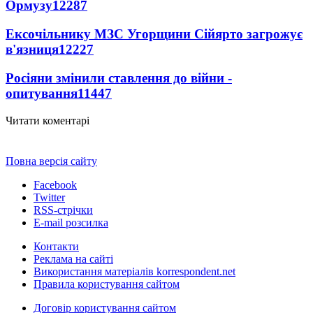
Ормузу
12287
Ексочільнику МЗС Угорщини Сійярто загрожує
в'язниця
12227
Росіяни змінили ставлення до війни -
опитування
11447
Читати коментарі
Повна версія сайту
Facebook
Twitter
RSS-стрічки
E-mail розсилка
Контакти
Реклама на сайті
Використання матеріалів korrespondent.net
Правила користування сайтом
Договір користування сайтом