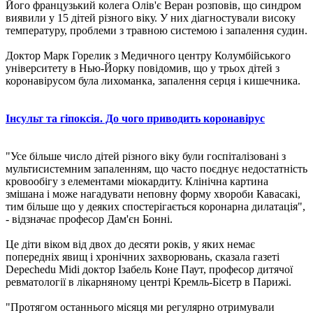
Його французький колега Олів'є Веран розповів, що синдром
виявили у 15 дітей різного віку. У них діагностували високу
температуру, проблеми з травною системою і запалення судин.
Доктор Марк Горелик з Медичного центру Колумбійського
університету в Нью-Йорку повідомив, що у трьох дітей з
коронавірусом була лихоманка, запалення серця і кишечника.
Інсульт та гіпоксія. До чого приводить коронавірус
"Усе більше число дітей різного віку були госпіталізовані з
мультисистемним запаленням, що часто поєднує недостатність
кровообігу з елементами міокардиту. Клінічна картина
змішана і може нагадувати неповну форму хвороби Кавасакі,
тим більше що у деяких спостерігається коронарна дилатація",
- відзначає професор Дам'єн Бонні.
Це діти віком від двох до десяти років, у яких немає
попередніх явищ і хронічних захворювань, сказала газеті
Depechedu Midi доктор Ізабель Коне Паут, професор дитячої
ревматології в лікарняному центрі Кремль-Бісетр в Парижі.
"Протягом останнього місяця ми регулярно отримували