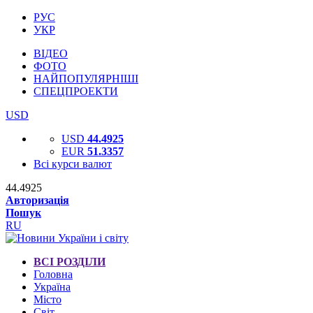
РУС
УКР
ВІДЕО
ФОТО
НАЙПОПУЛЯРНІШІ
СПЕЦПРОЕКТИ
USD
USD
44.4925
EUR
51.3357
Всі курси валют
44.4925
Авторизація
Пошук
RU
ВСІ РОЗДІЛИ
Головна
Україна
Місто
Світ