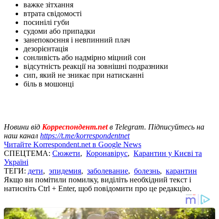
важке зітхання
втрата свідомості
посинілі губи
судоми або припадки
занепокоєння і невпинний плач
дезорієнтація
сонливість або надмірно міцний сон
відсутність реакції на зовнішні подразники
сип, який не зникає при натисканні
біль в мошонці
Новини від
Корреспондент.net
в Telegram. Підписуйтесь на
наш канал
https://t.me/korrespondentnet
Читайте Korrespondent.net в Google News
СПЕЦТЕМА:
Сюжети
,
Коронавірус
,
Карантин у Києві та
Україні
ТЕГИ:
дети
,
эпидемия
,
заболевание
,
болезнь
,
карантин
Якщо ви помітили помилку, виділіть необхідний текст і
натисніть Ctrl + Enter, щоб повідомити про це редакцію.