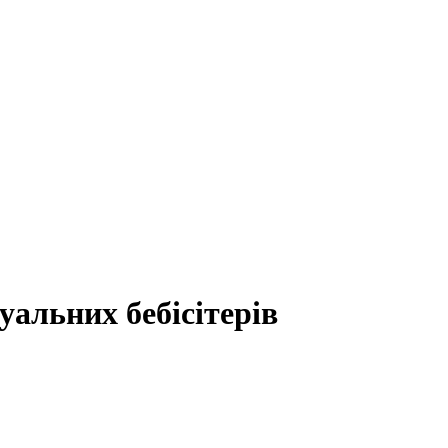
уальних бебісітерів