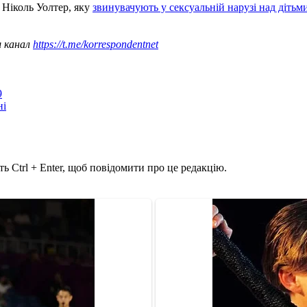
 Ніколь Уолтер, яку
звинувачують у сексуальній нарузі над дітьм
ш канал
https://t.me/korrespondentnet
9
ні
ь Ctrl + Enter, щоб повідомити про це редакцію.