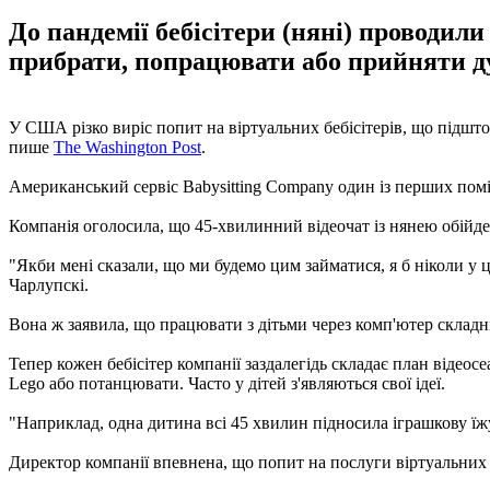
До пандемії бебісітери (няні) проводили
прибрати, попрацювати або прийняти д
У США різко виріс попит на віртуальних бебісітерів, що підшто
пише
The Washington Post
.
Американський сервіс Babysitting Company один із перших поміт
Компанія оголосила, що 45-хвилинний відеочат із нянею обійдет
"Якби мені сказали, що ми будемо цим займатися, я б ніколи у ц
Чарлупскі.
Вона ж заявила, що працювати з дітьми через комп'ютер складні
Тепер кожен бебісітер компанії заздалегідь складає план відеос
Lego або потанцювати. Часто у дітей з'являються свої ідеї.
"Наприклад, одна дитина всі 45 хвилин підносила іграшкову їжу
Директор компанії впевнена, що попит на послуги віртуальних н