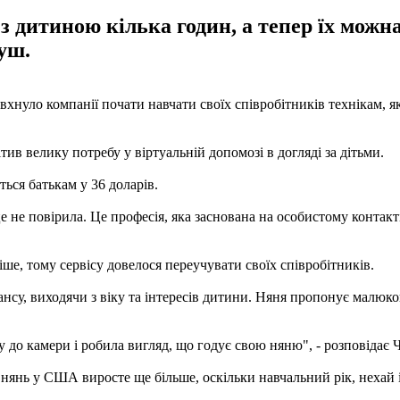
 з дитиною кілька годин, а тепер їх можн
уш.
вхнуло компанії почати навчати своїх співробітників технікам, я
ив велику потребу у віртуальній допомозі в догляді за дітьми.
ься батькам у 36 доларів.
е не повірила. Це професія, яка заснована на особистому контакт
ше, тому сервісу довелося переучувати своїх співробітників.
еансу, виходячи з віку та інтересів дитини. Няня пропонує малюк
 до камери і робила вигляд, що годує свою няню", - розповідає 
янь у США виросте ще більше, оскільки навчальний рік, нехай і 