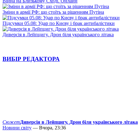
Війна на Близькому Сході. Онлайн
Зміни в армії РФ: що стоїть за рішенням Путіна
Підсумки 05.08: Удар по Києву і брак антибалістики
Диверсія в Лейпцигу. Дрон біля українського літака
ВИБІР РЕДАКТОРА
Сюжет
Диверсія в Лейпцигу. Дрон біля українського літака
Новини світу
— Вчора, 23:36