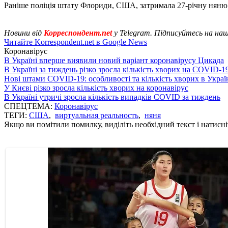
Раніше поліція штату Флориди, США, затримала 27-річну няню
Новини від
Корреспондент.net
у Telegram. Підписуйтесь на на
Читайте Korrespondent.net в Google News
Коронавірус
В Україні вперше виявили новий варіант коронавірусу Цикада
В Україні за тиждень різко зросла кількість хворих на COVID-1
Нові штами COVID-19: особливості та кількість хворих в Украї
У Києві різко зросла кількість хворих на коронавірус
В Україні утричі зросла кількість випадків COVID за тиждень
СПЕЦТЕМА:
Коронавірус
ТЕГИ:
США
,
виртуальная реальность
,
няня
Якщо ви помітили помилку, виділіть необхідний текст і натисніт