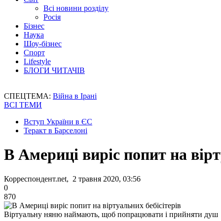
Всі новини розділу
Росія
Бізнес
Наука
Шоу-бізнес
Спорт
Lifestyle
БЛОГИ ЧИТАЧІВ
СПЕЦТЕМА:
Війна в Ірані
ВСІ ТЕМИ
Вступ України в ЄС
Теракт в Барселоні
В Америці виріс попит на вірт
Корреспондент.net, 2 травня 2020, 03:56
0
870
Віртуальну няню наймають, щоб попрацювати і прийняти душ