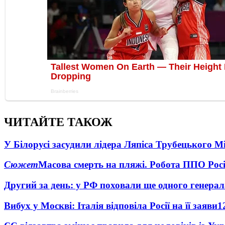
ЧИТАЙТЕ ТАКОЖ
У Білорусі засудили лідера Ляпіса Трубецького М
Сюжет
Масова смерть на пляжі. Робота ППО Росі
Другий за день: у РФ поховали ще одного генерал
Вибух у Москві: Італія відповіла Росії на її заяви
1