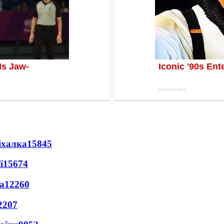
іхалка
15845
ї
15674
а
12260
2207