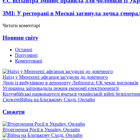
ЄС відзавтра змінює правила для чоловіків із Ук
ЗМІ: У ресторані в Москві загинула дочка генера
Читати коментарі
Новини світу
Останні
Популярні
Коментовані
Наїзд у Мюнхені: афганця засудили до довічного
Дрон із вибухівкою в аеропорту Лейпцига: ЄК чекає висновків
Угорщина запровадила режим економії електроенергії
Колумбійські наркокартелі вчаться українській війні безпілотни
Сюжет
Війна на Близькому Сході. Онлайн
Сюжети
Вторгнення Росії в Україну. Онлайн