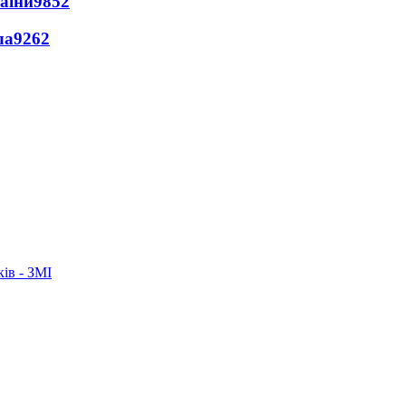
раїни
9852
ла
9262
ків - ЗМІ