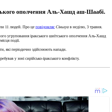
тського ополчення Аль-Хашд аш-Шаабі.
ули 11 людей. Про це
повідомляє
Сіньхуа
в неділю, 3 травня.
йного угруповання іракського шиїтського ополчення Аль-Хашд
ісця події.
істи, які періодично здійснюють напади.
еребував у зоні сирійсько-іракського конфлікту.