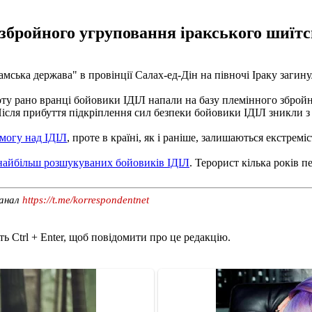
о збройного угруповання іракського шиї
мська держава" в провінції Салах-ед-Дін на півночі Іраку загин
боту рано вранці бойовики ІДІЛ напали на базу племінного збро
ісля прибуття підкріплення сил безпеки бойовики ІДІЛ зникли з м
могу над ІДІЛ
, проте в країні, як і раніше, залишаються екстрем
 найбільш розшукуваних бойовиків ІДІЛ
. Терорист кілька років п
канал
https://t.me/korrespondentnet
ь Ctrl + Enter, щоб повідомити про це редакцію.