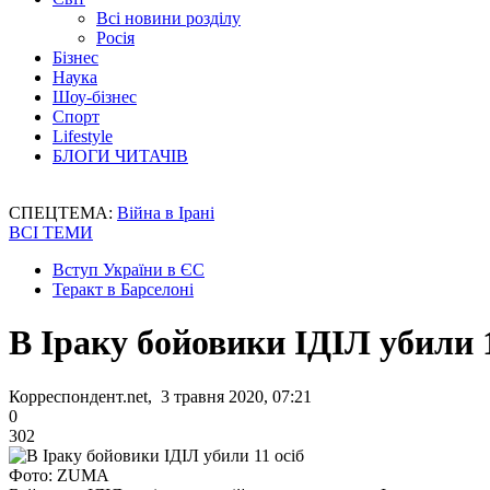
Всі новини розділу
Росія
Бізнес
Наука
Шоу-бізнес
Спорт
Lifestyle
БЛОГИ ЧИТАЧІВ
СПЕЦТЕМА:
Війна в Ірані
ВСІ ТЕМИ
Вступ України в ЄС
Теракт в Барселоні
В Іраку бойовики ІДІЛ убили 1
Корреспондент.net, 3 травня 2020, 07:21
0
302
Фото: ZUMA