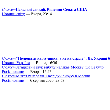
Сюжет
Пекельні санкції. Рішення Сената США
Новини світу
— Вчора, 23:14
Сюжет
"Полювати на лучника, а не на стрілу". Як Україні 
Новини України
— Вчора, 16:36
Сюжет
Загадковий звук вибуху налякав Москву: що це було
Росія новини
— Вчора, 15:27
Сюжет
Бенкет генералів. Наслідки вибуху в Москві
Росія новини
— 6 серпня 2026, 23:58