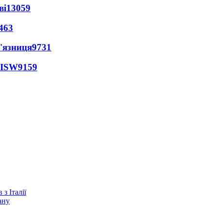
ві
13059
463
'язниця
9731
 ISW
9159
з Італії
ану