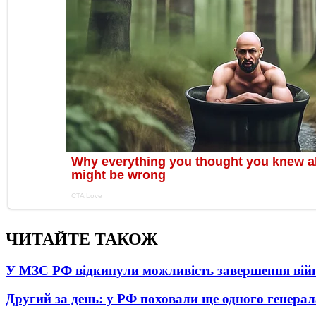
ЧИТАЙТЕ ТАКОЖ
У МЗС РФ відкинули можливість завершення вій
Другий за день: у РФ поховали ще одного генерал