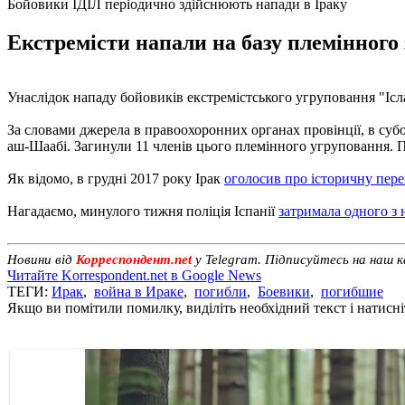
Бойовики ІДІЛ періодично здійснюють напади в Іраку
Екстремісти напали на базу племінног
Унаслідок нападу бойовиків екстремістського угруповання "Ісла
За словами джерела в правоохоронних органах провінції, в су
аш-Шаабі. Загинули 11 членів цього племінного угруповання. П
Як відомо, в грудні 2017 року Ірак
оголосив про історичну пере
Нагадаємо, минулого тижня поліція Іспанії
затримала одного з
Новини від
Корреспондент.net
у Telegram. Підписуйтесь на наш 
Читайте Korrespondent.net в Google News
ТЕГИ:
Ирак
,
война в Ираке
,
погибли
,
Боевики
,
погибшие
Якщо ви помітили помилку, виділіть необхідний текст і натисніт