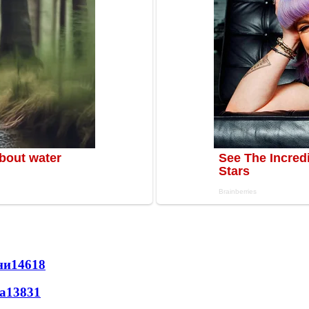
ни
14618
а
13831