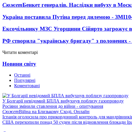
Сюжет
Бенкет генералів. Наслідки вибуху в Моск
Україна поставила Путіна перед дилемою - ЗМІ
10
Ексочільнику МЗС Угорщини Сійярто загрожує в
РФ створила "українську бригаду" з полонених -
Читати коментарі
Новини світу
Останні
Популярні
Коментовані
У Болгарії невідомий БПЛА вибухнув поблизу газопроводу
Росіяни змінили ставлення до війни - опитування
Сюжет
Війна на Близькому Сході. Онлайн
Іспанія оголосила про прикордонний контроль для мандрівників 
США перехопили понад 50 суден після відновлення блокади Ір