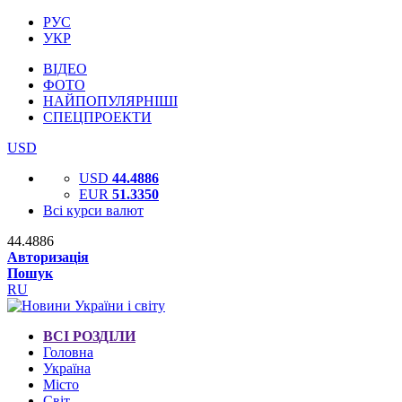
РУС
УКР
ВІДЕО
ФОТО
НАЙПОПУЛЯРНІШІ
СПЕЦПРОЕКТИ
USD
USD
44.4886
EUR
51.3350
Всі курси валют
44.4886
Авторизація
Пошук
RU
ВСІ РОЗДІЛИ
Головна
Україна
Місто
Світ