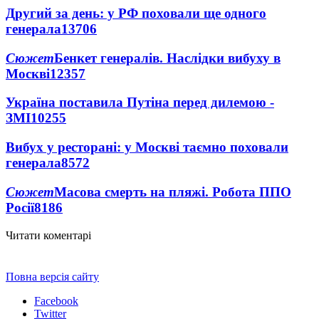
Другий за день: у РФ поховали ще одного
генерала
13706
Сюжет
Бенкет генералів. Наслідки вибуху в
Москві
12357
Україна поставила Путіна перед дилемою -
ЗМІ
10255
Вибух у ресторані: у Москві таємно поховали
генерала
8572
Сюжет
Масова смерть на пляжі. Робота ППО
Росії
8186
Читати коментарі
Повна версія сайту
Facebook
Twitter