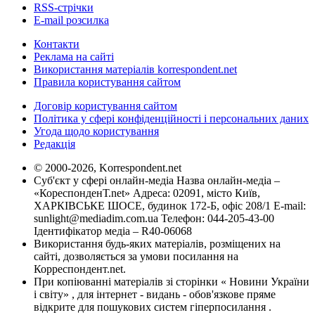
RSS-стрічки
E-mail розсилка
Контакти
Реклама на сайті
Використання матеріалів korrespondent.net
Правила користування сайтом
Договір користування сайтом
Політика у сфері конфіденційності і персональних даних
Угода щодо користування
Редакція
© 2000-2026, Korrespondent.net
Суб'єкт у сфері онлайн-медіа Назва онлайн-медіа –
«КореспонденТ.net» Адреса: 02091, місто Київ,
ХАРКІВСЬКЕ ШОСЕ, будинок 172-Б, офіс 208/1 E-mail:
sunlight@mediadim.com.ua
Телефон: 044-205-43-00
Ідентифікатор медіа – R40-06068
Використання будь-яких матеріалів, розміщених на
сайті, дозволяється за умови посилання на
Корреспондент.net.
При копіюванні матеріалів зі сторінки « Новини України
і світу» , для інтернет - видань - обов'язкове пряме
відкрите для пошукових систем гіперпосилання .