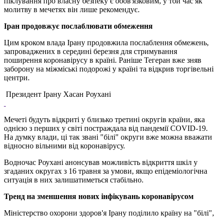
піклування про власну безпеку є обов'язковим, у той час як
молитву в мечетях він лише рекомендує.
Іран продовжує послаблювати обмеження
Цим кроком влада Ірану продовжила послаблення обмежень,
запроваджених в середині березня для стримування
поширення коронавірусу в країні. Раніше Тегеран вже зняв
заборону на міжміські подорожі у країні та відкрив торгівельні
центри.
Президент Ірану Хасан Роухані
Мечеті будуть відкриті у близько третині округів країни, яка
однією з перших у світі постраждала від пандемії COVID-19.
На думку влади, ці так звані "білі" округи вже можна вважати
відносно вільними від коронавірусу.
Водночас Роухані анонсував можливість відкриття шкіл у
згаданих округах з 16 травня за умови, якщо епідеміологічна
ситуація в них залишатиметься стабільно.
Тренд на зменшення нових інфікувань коронавірусом
Міністерство охорони здоров'я Ірану поділило країну на "білі",