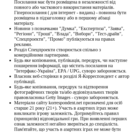
Посилання має бути розміщена в незалежності від
повного або часткового використання матеріалів.
Гіперпосилання ( для інтернет - видань) - повинна бути
розміщена в підзаголовку або в першому абзаці
матеріалу.
Новини з позначками "Думка", "Експертиза", "Заява",
"Регіони", "Гроші", "Влада", "Вибори", "Тест-драйв",
"Спецпроекти", "Промо" публікуються на правах
реклами.
Розділ Спецпроекти створюється спільно з
комерційними партнерами.
Будь яке копіювання, публікація, передрук, чи наступне
поширення інформації, що містить посилання на
"Інтерфакс-Україна", EPA / UPG, суворо забороняється.
Власник веб-сторінки в розділі Я-Корреспондент є автор
публікації.
Будь-яке копіювання, передрук та відтворення
фотографічних творів та/або аудіовізуальних творів
правовласника Getty Images - суворо забороняється.
Матеріали сайту korrespondent.net призначені для осіб
старше 21 року (21+). Участь в азартних іграх може
викликати ігрову залежність. Дотримуйтесь правил
(принципів) відповідальної гри. При виявленні перших
ознак залежності негайно зверніться до спеціаліста.
Пам'ятайте, що участь в азартних іграх не може бути