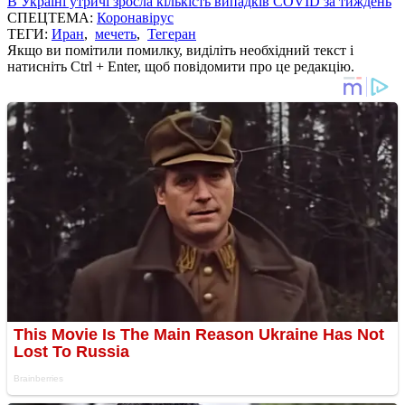
В Україні утричі зросла кількість випадків COVID за тиждень
СПЕЦТЕМА:
Коронавірус
ТЕГИ:
Иран
,
мечеть
,
Тегеран
Якщо ви помітили помилку, виділіть необхідний текст і
натисніть Ctrl + Enter, щоб повідомити про це редакцію.