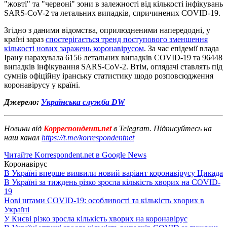
"жовті" та "червоні" зони в залежності від кількості інфікувань
SARS-CoV-2 та летальних випадків, спричинених COVID-19.
Згідно з даними відомства, оприлюдненими напередодні, у
країні зараз
спостерігається тренд поступового зменшення
кількості нових заражень коронавірусом
. За час епідемії влада
Ірану нарахувала 6156 летальних випадків COVID-19 та 96448
випадків інфікування SARS-CoV-2. Втім, оглядачі ставлять під
сумнів офіційну іранську статистику щодо розповсюдження
коронавірусу у країні.
Джерело:
Українська служба DW
Новини від
Корреспондент.net
в Telegram. Підписуйтесь на
наш канал
https://t.me/korrespondentnet
Читайте Korrespondent.net в Google News
Коронавірус
В Україні вперше виявили новий варіант коронавірусу Цикада
В Україні за тиждень різко зросла кількість хворих на COVID-
19
Нові штами COVID-19: особливості та кількість хворих в
Україні
У Києві різко зросла кількість хворих на коронавірус