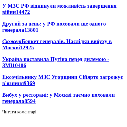
У МЗС РФ відкинули можливість завершення
війни
14472
Другий за день: у РФ поховали ще одного
генерала
13801
Сюжет
Бенкет генералів. Наслідки вибуху в
Москві
12925
Україна поставила Путіна перед дилемою -
ЗМІ
10406
Ексочільнику МЗС Угорщини Сійярто загрожує
в'язниця
9369
Вибух у ресторані: у Москві таємно поховали
генерала
8594
Читати коментарі