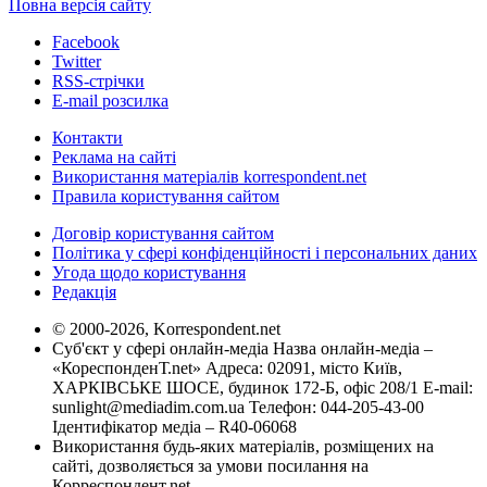
Повна версія сайту
Facebook
Twitter
RSS-стрічки
E-mail розсилка
Контакти
Реклама на сайті
Використання матеріалів korrespondent.net
Правила користування сайтом
Договір користування сайтом
Політика у сфері конфіденційності і персональних даних
Угода щодо користування
Редакція
© 2000-2026, Korrespondent.net
Суб'єкт у сфері онлайн-медіа Назва онлайн-медіа –
«КореспонденТ.net» Адреса: 02091, місто Київ,
ХАРКІВСЬКЕ ШОСЕ, будинок 172-Б, офіс 208/1 E-mail:
sunlight@mediadim.com.ua
Телефон: 044-205-43-00
Ідентифікатор медіа – R40-06068
Використання будь-яких матеріалів, розміщених на
сайті, дозволяється за умови посилання на
Корреспондент.net.