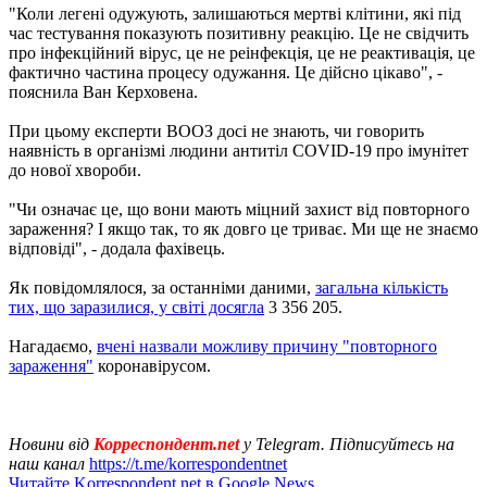
"Коли легені одужують, залишаються мертві клітини, які під
час тестування показують позитивну реакцію. Це не свідчить
про інфекційний вірус, це не реінфекція, це не реактивація, це
фактично частина процесу одужання. Це дійсно цікаво", -
пояснила Ван Керховена.
При цьому експерти ВООЗ досі не знають, чи говорить
наявність в організмі людини антитіл COVID-19 про імунітет
до нової хвороби.
"Чи означає це, що вони мають міцний захист від повторного
зараження? І якщо так, то як довго це триває. Ми ще не знаємо
відповіді", - додала фахівець.
Як повідомлялося, за останніми даними,
загальна кількість
тих, що заразилися, у світі досягла
3 356 205.
Нагадаємо,
вчені назвали можливу причину "повторного
зараження"
коронавірусом.
Новини від
Корреспондент.net
у Telegram. Підписуйтесь на
наш канал
https://t.me/korrespondentnet
Читайте Korrespondent.net в Google News