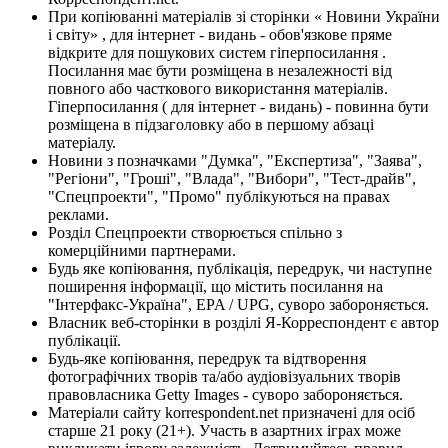
При копіюванні матеріалів зі сторінки « Новини України
і світу» , для інтернет - видань - обов'язкове пряме
відкрите для пошукових систем гіперпосилання .
Посилання має бути розміщена в незалежності від
повного або часткового використання матеріалів.
Гіперпосилання ( для інтернет - видань) - повинна бути
розміщена в підзаголовку або в першому абзаці
матеріалу.
Новини з позначками "Думка", "Експертиза", "Заява",
"Регіони", "Гроші", "Влада", "Вибори", "Тест-драйв",
"Спецпроекти", "Промо" публікуються на правах
реклами.
Розділ Спецпроекти створюється спільно з
комерційними партнерами.
Будь яке копіювання, публікація, передрук, чи наступне
поширення інформації, що містить посилання на
"Інтерфакс-Україна", EPA / UPG, суворо забороняється.
Власник веб-сторінки в розділі Я-Корреспондент є автор
публікації.
Будь-яке копіювання, передрук та відтворення
фотографічних творів та/або аудіовізуальних творів
правовласника Getty Images - суворо забороняється.
Матеріали сайту korrespondent.net призначені для осіб
старше 21 року (21+). Участь в азартних іграх може