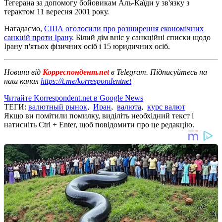
Тегерана за допомогу бойовикам Аль-Каїди у зв'язку з
терактом 11 вересня 2001 року.
Нагадаємо,
США оголосили про розширення економічних
санкцій проти Ірану
. Білий дім вніс у санкційні списки щодо
Ірану п'ятьох фізичних осіб і 15 юридичних осіб.
Новини від
Корреспондент.net
в Telegram. Підписуйтесь на
наш канал
https://t.me/korrespondentnet
Читайте Korrespondent.net в Google News
ТЕГИ:
валютный рынок
,
Иран
,
валюта
,
курс валют
Якщо ви помітили помилку, виділіть необхідний текст і
натисніть Ctrl + Enter, щоб повідомити про це редакцію.