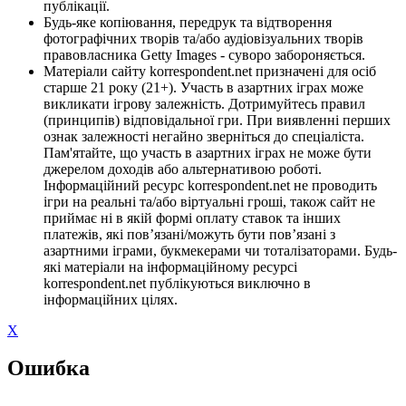
публікації.
Будь-яке копіювання, передрук та відтворення
фотографічних творів та/або аудіовізуальних творів
правовласника Getty Images - суворо забороняється.
Матеріали сайту korrespondent.net призначені для осіб
старше 21 року (21+). Участь в азартних іграх може
викликати ігрову залежність. Дотримуйтесь правил
(принципів) відповідальної гри. При виявленні перших
ознак залежності негайно зверніться до спеціаліста.
Пам'ятайте, що участь в азартних іграх не може бути
джерелом доходів або альтернативою роботі.
Інформаційний ресурс korrespondent.net не проводить
ігри на реальні та/або віртуальні гроші, також сайт не
приймає ні в якій формі оплату ставок та інших
платежів, які пов’язані/можуть бути пов’язані з
азартними іграми, букмекерами чи тоталізаторами. Будь-
які матеріали на інформаційному ресурсі
korrespondent.net публікуються виключно в
інформаційних цілях.
X
Ошибка