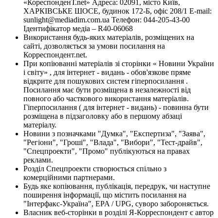
«КореспонденТ.net» Адреса: 02091, місто Київ,
ХАРКІВСЬКЕ ШОСЕ, будинок 172-Б, офіс 208/1 E-mail:
sunlight@mediadim.com.ua
Телефон: 044-205-43-00
Ідентифікатор медіа – R40-06068
Використання будь-яких матеріалів, розміщених на
сайті, дозволяється за умови посилання на
Корреспондент.net.
При копіюванні матеріалів зі сторінки « Новини України
і світу» , для інтернет - видань - обов'язкове пряме
відкрите для пошукових систем гіперпосилання .
Посилання має бути розміщена в незалежності від
повного або часткового використання матеріалів.
Гіперпосилання ( для інтернет - видань) - повинна бути
розміщена в підзаголовку або в першому абзаці
матеріалу.
Новини з позначками "Думка", "Експертиза", "Заява",
"Регіони", "Гроші", "Влада", "Вибори", "Тест-драйв",
"Спецпроекти", "Промо" публікуються на правах
реклами.
Розділ Спецпроекти створюється спільно з
комерційними партнерами.
Будь яке копіювання, публікація, передрук, чи наступне
поширення інформації, що містить посилання на
"Інтерфакс-Україна", EPA / UPG, суворо забороняється.
Власник веб-сторінки в розділі Я-Корреспондент є автор