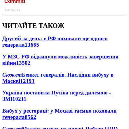
ЧИТАЙТЕ ТАКОЖ
Другий за день: у РФ поховали ще одного
генерала
13665
У МЗС РФ відкинули можливість завершення
війни
13502
Сюжет
Бенкет генералів. Наслідки вибуху в
Москві
12193
Україна поставила Путіна перед дилемою -
ЗМІ
10211
Вибух у ресторані: у Москві таємно поховали
генерала
8562
Сюжет
Масова смерть на пляжі. Робота ППО