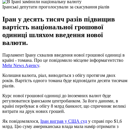
Іранські депутати проголосували за скасування ріалів
Іран у десять тисяч разів підвищив
вартість національної грошової
одиниці шляхом введення нової
валюти.
Парламент Ірану схвалив введення нової грошової одиниці в
країні - томана. Про це повідомило місцеве інформагентство
Mehr News Agency
.
Колишня валюта, ріал, виводиться з обігу протягом двох
років. Вартість одного томана буде відповідати десяти тисячам
ріалів.
Курс нової грошової одиниці до іноземних валют буде
регулюватися іранським центробанком. За його даними, в
країні перебуває в обігу 8 млрд банкнот, що спричиняє великі
витрати на друк нових грошей.
Як повідомлялося,
Іран виграв у США суд
у справі про $1,6
млрд. Цю суму американська влада мала намір отримати з