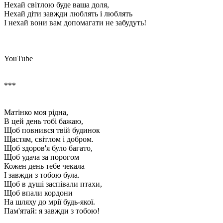
Нехай світлою буде ваша доля,
Нехай діти завжди люблять і люблять
І нехай вони вам допомагати не забудуть!
YouTube
***
Матінко моя рідна,
В цей день тобі бажаю,
Щоб повнився твій будинок
Щастям, світлом і добром.
Щоб здоров'я було багато,
Щоб удача за порогом
Кожен день тебе чекала
І завжди з тобою була.
Щоб в душі заспівали птахи,
Щоб впали кордони
На шляху до мрії будь-якої.
Пам'ятай: я завжди з тобою!