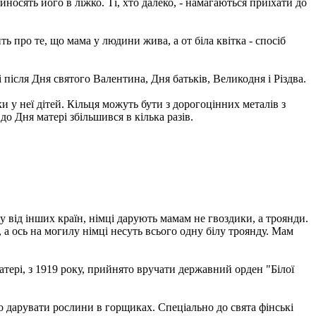
носять його в ліжко. Ті, хто далеко, - намагаються приїхати до
 про те, що мама у людини жива, а от біла квітка - спосіб
 після Дня святого Валентина, Дня батьків, Великодня і Різдва.
 у неї дітей. Кільця можуть бути з дорогоцінних металів з
 Дня матері збільшився в кілька разів.
у від інших країн, німці дарують мамам не гвоздики, а троянди.
 а ось на могилу німці несуть всього одну білу троянду. Мам
тері, з 1919 року, прийнято вручати державний орден "Білої
о дарувати рослини в горщиках. Спеціально до свята фінські