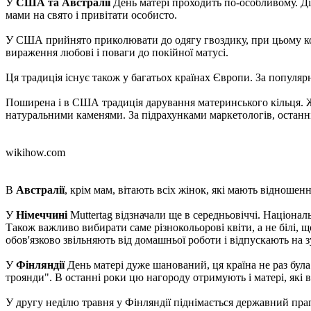
У
США та Австралії
День матері проходить по-особливому. Діти
мами на свято і привітати особисто.
У США прийнято приколювати до одягу гвоздику, при цьому колі
вираження любові і поваги до покійної матусі.
Ця традиція існує також у багатьох країнах Європи. За популярн
Поширена і в США традиція дарування материнського кільця. Жін
натуральними каменями. За підрахунками маркетологів, останні
wikihow.com
В
Австралії
, крім мам, вітають всіх жінок, які мають відношен
У
Німеччині
Muttertag відзначали ще в середньовіччі. Націонал
Також важливо вибирати саме різнокольорові квіти, а не білі, щ
обов'язково звільняють від домашньої роботи і відпускають на з
У
Фінляндії
День матері дуже шанований, ця країна не раз бул
троянди". В останні роки цю нагороду отримують і матері, які в
У другу неділю травня у Фінляндії піднімається державний пра