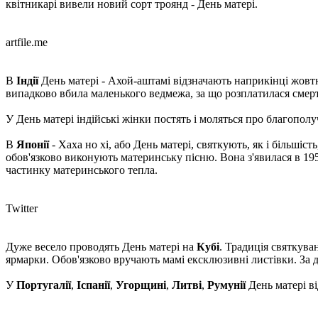
квітникарі вивели новий сорт троянд - День матері.
artfile.me
В
Індії
День матері - Ахой-аштамі відзначають наприкінці жовтня
випадково вбила маленького ведмежа, за що розплатилася смертю
У День матері індійські жінки постять і моляться про благополуч
В
Японії
- Хаха но хі, або День матері, святкують, як і більшіс
обов'язково виконують материнську пісню. Вона з'явилася в 1958 
частинку материнського тепла.
Twitter
Дуже весело проводять День матері на
Кубі
. Традиція святкува
ярмарки. Обов'язково вручають мамі ексклюзивні листівки. За 
У
Португалії
,
Іспанії
,
Угорщині
,
Литві
,
Румунії
День матері ві