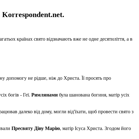
 Korrespondent.net.
агатьох країнах свято відзначають вже не одне десятиліття, а в
у допомогу не рідше, ніж до Христа. Її просять про
іх богів - Геї.
Римлянами
була шанована богиня, матір усіх
працював далеко від дому, могли від'їхати, щоб провести свято з
вували
Пресвяту Діву Марію
, матір Ісуса Христа. Згодом його