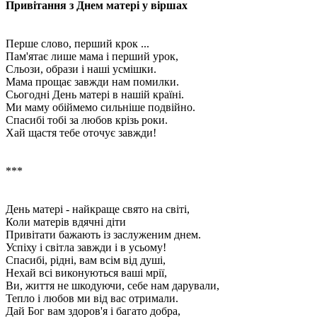
Привітання з Днем ​​матері у віршах
Перше слово, перший крок ...
Пам'ятає лише мама і перший урок,
Сльози, образи і наші усмішки.
Мама прощає завжди нам помилки.
Сьогодні День матері в нашій країні.
Ми маму обіймемо сильніше подвійно.
Спасибі тобі за любов крізь роки.
Хай щастя тебе оточує завжди!
***
День матері - найкраще свято на світі,
Коли матерів вдячні діти
Привітати бажають із заслуженим днем.
Успіху і світла завжди і в усьому!
Спасибі, рідні, вам всім від душі,
Нехай всі виконуються ваші мрії,
Ви, життя не шкодуючи, себе нам дарували,
Тепло і любов ми від вас отримали.
Дай Бог вам здоров'я і багато добра,