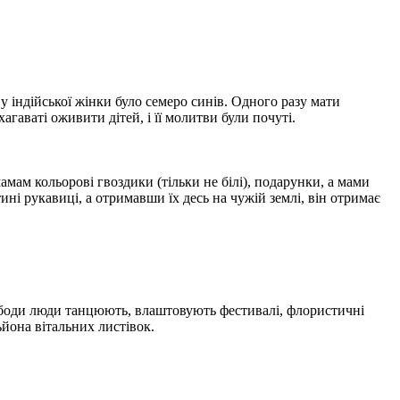
у індійської жінки було семеро синів. Одного разу мати
гаваті оживити дітей, і її молитви були почуті.
мамам кольорові гвоздики (тільки не білі), подарунки, а мами
тині рукавиці, а отримавши їх десь на чужій землі, він отримає
свободи люди танцюють, влаштовують фестивалі, флористичні
йона вітальних листівок.