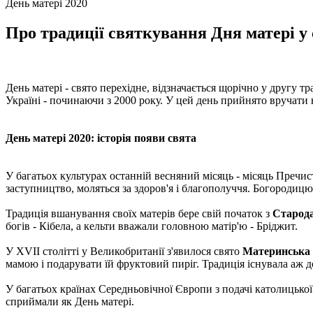
День матері 2020
Про традиції святкування Дня матері у с
День матері - свято перехідне, відзначається щорічно у другу тр
Україні - починаючи з 2000 року. У цей день прийнято вручати
День матері 2020: історія появи свята
У багатьох культурах останній весняний місяць - місяць Пречис
заступництво, моляться за здоров'я і благополуччя. Богородиц
Традиція вшанування своїх матерів бере свій початок з
Старода
богів - Кібела, а кельти вважали головною матір'ю - Бріджит.
У XVII столітті у Великобританії з'явилося свято
Материнська 
мамою і подарувати їй фруктовий пиріг. Традиція існувала аж д
У багатьох країнах Середньовічної Європи з подачі католицько
сприймали як День матері.