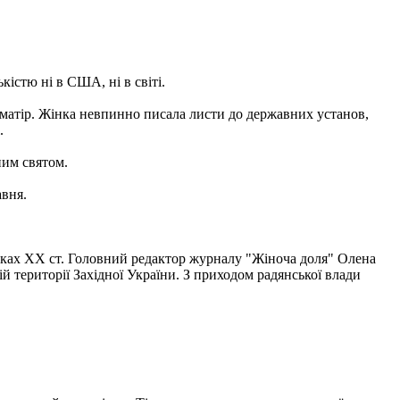
кістю ні в США, ні в світі.
 матір. Жінка невпинно писала листи до державних установ,
.
ним святом.
авня.
 роках ХХ ст. Головний редактор журналу "Жіноча доля" Олена
ій території Західної України. З приходом радянської влади