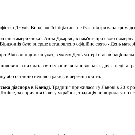
істка Джулія Ворд, але її ініціатива не була підтримана громадсь
ила інша американка - Анна Джарвіс, в пам'ять про свою померлу
і Вірджинія було вперше встановлено офіційне свято - День матері
дро Вільсон підписав указ, в якому День матері ставав національ
оловині з них дата святкування встановлена ​​як друга неділя тр
шу або останню неділю травня, в березні і квітні.
ська діаспора в Канаді
. Традиція прижилася і у Львові в 20-х
 Пізніше, за сприяння Союзу українок, традиція поширилася по вс