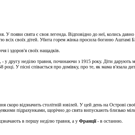
. У появи свята є своя легенда. Відповідно до неї, колись давно 
 всіх своїх дітей. Убита горем жінка просила богиню Аштамі Бха
чя і здоров'я своїх нащадків.
ть, - у другу неділю травня, починаючи з 1915 року. Діти дарують 
році. У пісні співається про домівку, про те, як мама в'язала ди
ння скоро відзначить столітній ювілей. У цей день на Острові 
деякими підрахунками, щорічно до свята випускають близько міль
дзначають в першу неділю травня, а у
Франції
- в останню.