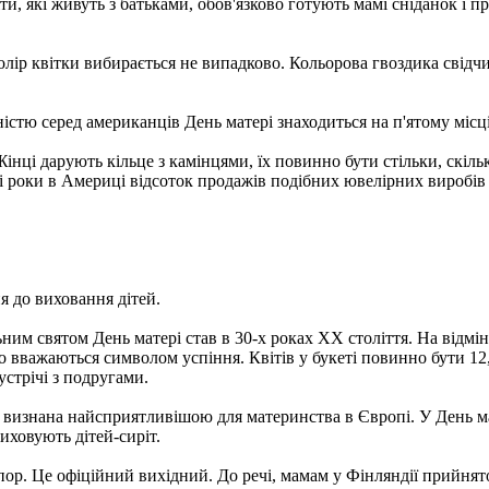
, які живуть з батьками, обов'язково готують мамі сніданок і при
р квітки вибирається не випадково. Кольорова гвоздика свідчить
істю серед американців День матері знаходиться на п'ятому місці
ці дарують кільце з камінцями, їх повинно бути стільки, скільки
 роки в Америці відсоток продажів подібних ювелірних виробів до
ня до виховання дітей.
ьним святом День матері став в 30-х роках ХХ століття. На відмін
о вважаються символом успіння. Квітів у букеті повинно бути 12,
устрічі з подругами.
а визнана найсприятливішою для материнства в Європі. У День ма
иховують дітей-сиріт.
пор. Це офіційний вихідний. До речі, мамам у Фінляндії прийнят