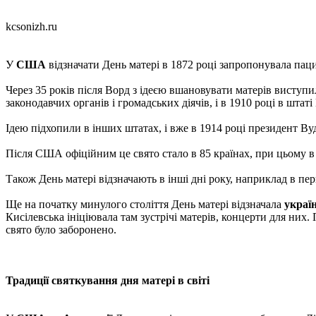
kcsonizh.ru
У
США
відзначати День матері в 1872 році запропонувала пациф
Через 35 років після Ворд з ідеєю вшановувати матерів виступ
законодавчих органів і громадських діячів, і в 1910 році в штат
Ідею підхопили в інших штатах, і вже в 1914 році президент Ву
Після США офіційним це свято стало в 85 країнах, при цьому в п
Також День матері відзначають в інші дні року, наприклад в пер
Ще на початку минулого століття День матері відзначала
україн
Кисілевська ініціювала там зустрічі матерів, концерти для них.
свято було заборонено.
Традиції святкування дня матері в світі