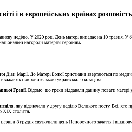
віті і в європейських країнах розповість
авневу неділю. У 2020 році День матері випадає на 10 травня. У б
 національні нагороди матерям-героїням.
тої Діви Марії. До Матері Божої християни звертаються по медичн
ю вважають покровителькою українського козацтва.
вньої Греції
. Відомо, що греки віддавали данину поваги матері ус
неділя
, яку відзначали у другу неділю Великого посту. Всі, хто 
о XIX століття.
ї церкви 8 грудня святкували день Непорочного зачаття і вшано