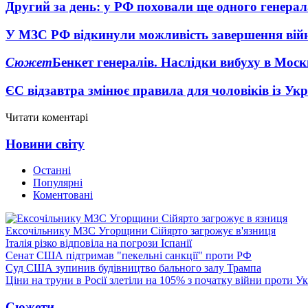
Другий за день: у РФ поховали ще одного генерал
У МЗС РФ відкинули можливість завершення вій
Сюжет
Бенкет генералів. Наслідки вибуху в Моск
ЄС відзавтра змінює правила для чоловіків із Ук
Читати коментарі
Новини світу
Останні
Популярні
Коментовані
Ексочільнику МЗС Угорщини Сійярто загрожує в'язниця
Італія різко відповіла на погрози Іспанії
Сенат США підтримав "пекельні санкції" проти РФ
Суд США зупинив будівництво бального залу Трампа
Ціни на труни в Росії злетіли на 105% з початку війни проти У
Сюжети