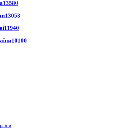
а
13580
ни
13053
ві
11940
раїни
10100
країни