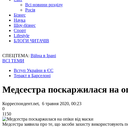
Всі новини розділу
Росія
Бізнес
Наука
Шоу-бізнес
Спорт
Lifestyle
БЛОГИ ЧИТАЧІВ
СПЕЦТЕМА:
Війна в Ірані
ВСІ ТЕМИ
Вступ України в ЄС
Теракт в Барселоні
Медсестра поскаржилася на оп
Корреспондент.net, 6 травня 2020, 00:23
0
1150
Медсестра заявила про те, що засоби захисту використовують 