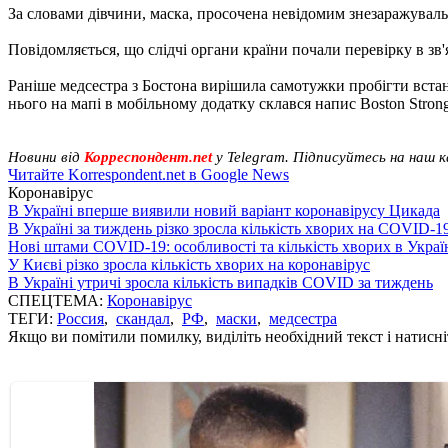
За словами дівчини, маска, просочена невідомим знезаражувальн
Повідомляється, що слідчі органи країни почали перевірку в зв'
Раніше медсестра з Бостона вирішила самотужки пробігти встано
нього на мапі в мобільному додатку склався напис Boston Strong
Новини від
Корреспондент.net
у Telegram. Підписуйтесь на наш 
Читайте Korrespondent.net в Google News
Коронавірус
В Україні вперше виявили новий варіант коронавірусу Цикада
В Україні за тиждень різко зросла кількість хворих на COVID-1
Нові штами COVID-19: особливості та кількість хворих в Украї
У Києві різко зросла кількість хворих на коронавірус
В Україні утричі зросла кількість випадків COVID за тиждень
СПЕЦТЕМА:
Коронавірус
ТЕГИ:
Россия
,
скандал
,
РФ
,
маски
,
медсестра
Якщо ви помітили помилку, виділіть необхідний текст і натисніт