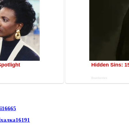
ї
16665
іхалка
16191