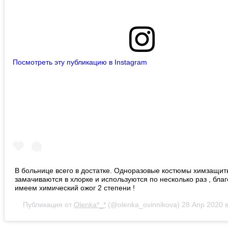
Посмотреть эту публикацию в Instagram
В больнице всего в достатке. Одноразовые костюмы химзащит
замачиваются в хлорке и используются по несколько раз , бла
имеем химический ожог 2 степени !
Публикация от
Olenka*_*
(@olenka_ovinnikova)
28 Апр 2020 