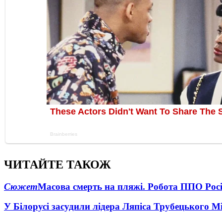
ЧИТАЙТЕ ТАКОЖ
Сюжет
Масова смерть на пляжі. Робота ППО Росі
У Білорусі засудили лідера Ляпіса Трубецького М