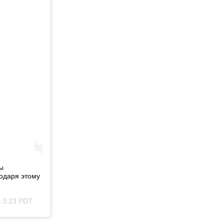
ы
годаря этому
в 3:23 PDT