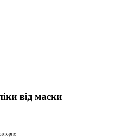
іки від маски
повторно