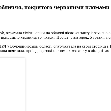
бличчя, покритого червоними плямами і 
 РФ, отримала хімічні опіки на обличчі після контакту із захис
придумало керівництво лікарні. Про це, у вівторок, 5 травня, п
Л у Володимирській області, опублікувала на своїй сторінці в 
чина пояснила, що "одноразові костюми хімзахисту в лікарні замо