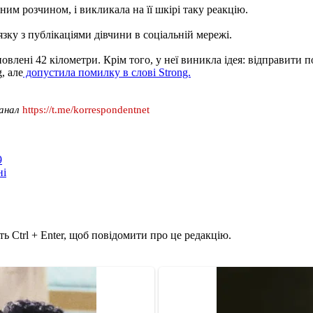
им розчином, і викликала на її шкірі таку реакцію.
язку з публікаціями дівчини в соціальній мережі.
влені 42 кілометри. Крім того, у неї виникла ідея: відправити п
, але
допустила помилку в слові Strong.
канал
https://t.me/korrespondentnet
9
ні
ь Ctrl + Enter, щоб повідомити про це редакцію.