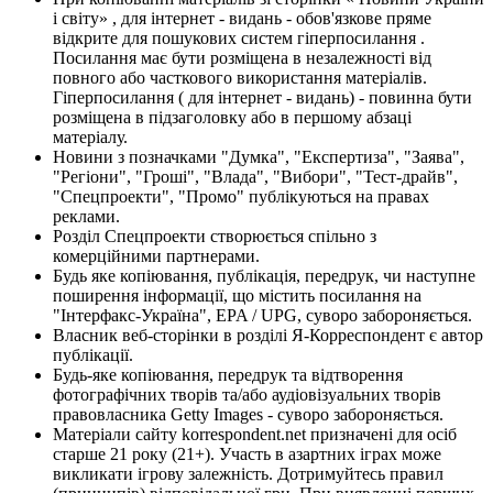
і світу» , для інтернет - видань - обов'язкове пряме
відкрите для пошукових систем гіперпосилання .
Посилання має бути розміщена в незалежності від
повного або часткового використання матеріалів.
Гіперпосилання ( для інтернет - видань) - повинна бути
розміщена в підзаголовку або в першому абзаці
матеріалу.
Новини з позначками "Думка", "Експертиза", "Заява",
"Регіони", "Гроші", "Влада", "Вибори", "Тест-драйв",
"Спецпроекти", "Промо" публікуються на правах
реклами.
Розділ Спецпроекти створюється спільно з
комерційними партнерами.
Будь яке копіювання, публікація, передрук, чи наступне
поширення інформації, що містить посилання на
"Інтерфакс-Україна", EPA / UPG, суворо забороняється.
Власник веб-сторінки в розділі Я-Корреспондент є автор
публікації.
Будь-яке копіювання, передрук та відтворення
фотографічних творів та/або аудіовізуальних творів
правовласника Getty Images - суворо забороняється.
Матеріали сайту korrespondent.net призначені для осіб
старше 21 року (21+). Участь в азартних іграх може
викликати ігрову залежність. Дотримуйтесь правил