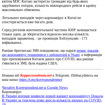
квітня МЗС Китаю застерегло громадян від будь-яких
зарубіжних поїздок, кількість міжнародних рейсів в країну
максимально обмежена.
Летальних випадків через коронавірус в Китаї не
спостерігається вже багато днів.
Серед регіонів континентальної частини КНР залишається
тільки один, де зберігається відносно висока кількість
випадків зараження, - це провінція Хейлунцзян - 173
інфікованих.
Раніше британські ЗМІ повідомили, що наразі
немає доказів,
що коронавірус поширився з лабораторії в Ухані,
а інформація
про приховування Китаєм даних про COVID, яка раніше
з'явилася в ЗМІ, була надана США.
Новини від
Корреспондент.net
в Telegram. Підписуйтесь на
наш канал
https://t.me/korrespondentnet
Читайте Korrespondent.net в Google News
Коронавірус
В Україні вперше виявили новий варіант коронавірусу Цикада
В Україні за тиждень різко зросла кількість хворих на COVID-
19