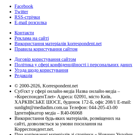
Facebook
Twitter
RSS-стрічки
E-mail розсилка
Контакти
Реклама на сайті
Використання матеріалів korrespondent.net
Правила користування сайтом
Договір користування сайтом
Політика у сфері конфіденційності і персональних даних
Угода щодо користування
Редакція
© 2000-2026, Korrespondent.net
Суб'єкт у сфері онлайн-медіа Назва онлайн-медіа –
«КореспонденТ.net» Адреса: 02091, місто Київ,
ХАРКІВСЬКЕ ШОСЕ, будинок 172-Б, офіс 208/1 E-mail:
sunlight@mediadim.com.ua
Телефон: 044-205-43-00
Ідентифікатор медіа – R40-06068
Використання будь-яких матеріалів, розміщених на
сайті, дозволяється за умови посилання на
Корреспондент.net.
При копіюванні матеріалів зі сторінки « Новини України