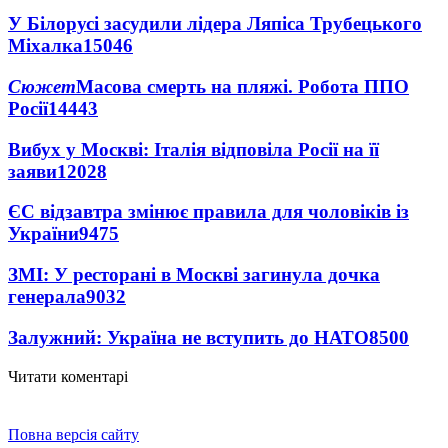
У Білорусі засудили лідера Ляпіса Трубецького
Міхалка
15046
Сюжет
Масова смерть на пляжі. Робота ППО
Росії
14443
Вибух у Москві: Італія відповіла Росії на її
заяви
12028
ЄС відзавтра змінює правила для чоловіків із
України
9475
ЗМІ: У ресторані в Москві загинула дочка
генерала
9032
Залужний: Україна не вступить до НАТО
8500
Читати коментарі
Повна версія сайту