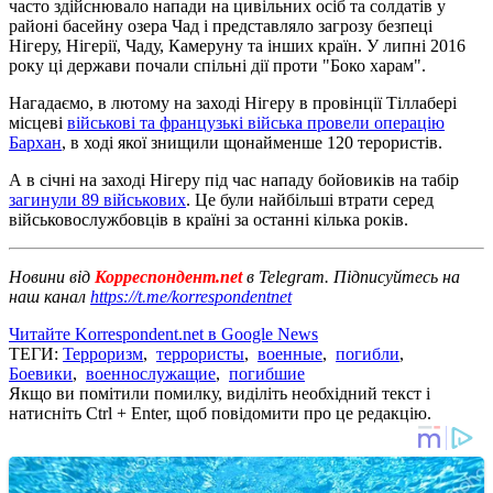
часто здійснювало напади на цивільних осіб та солдатів у
районі басейну озера Чад і представляло загрозу безпеці
Нігеру, Нігерії, Чаду, Камеруну та інших країн. У липні 2016
року ці держави почали спільні дії проти "Боко харам".
Нагадаємо, в лютому на заході Нігеру в провінції Тіллабері
місцеві
військові та французькі війська провели операцію
Бархан
, в ході якої знищили щонайменше 120 терористів.
А в січні на заході Нігеру під час нападу бойовиків на табір
загинули 89 військових
. Це були найбільші втрати серед
військовослужбовців в країні за останні кілька років.
Новини від
Корреспондент.net
в Telegram. Підписуйтесь на
наш канал
https://t.me/korrespondentnet
Читайте Korrespondent.net в Google News
ТЕГИ:
Терроризм
,
террористы
,
военные
,
погибли
,
Боевики
,
военнослужащие
,
погибшие
Якщо ви помітили помилку, виділіть необхідний текст і
натисніть Ctrl + Enter, щоб повідомити про це редакцію.