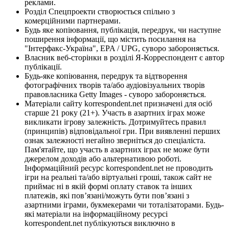
реклами.
Розділ Спецпроекти створюється спільно з
комерційними партнерами.
Будь яке копіювання, публікація, передрук, чи наступне
поширення інформації, що містить посилання на
"Інтерфакс-Україна", EPA / UPG, суворо забороняється.
Власник веб-сторінки в розділі Я-Корреспондент є автор
публікації.
Будь-яке копіювання, передрук та відтворення
фотографічних творів та/або аудіовізуальних творів
правовласника Getty Images - суворо забороняється.
Матеріали сайту korrespondent.net призначені для осіб
старше 21 року (21+). Участь в азартних іграх може
викликати ігрову залежність. Дотримуйтесь правил
(принципів) відповідальної гри. При виявленні перших
ознак залежності негайно зверніться до спеціаліста.
Пам'ятайте, що участь в азартних іграх не може бути
джерелом доходів або альтернативою роботі.
Інформаційний ресурс korrespondent.net не проводить
ігри на реальні та/або віртуальні гроші, також сайт не
приймає ні в якій формі оплату ставок та інших
платежів, які пов’язані/можуть бути пов’язані з
азартними іграми, букмекерами чи тоталізаторами. Будь-
які матеріали на інформаційному ресурсі
korrespondent.net публікуються виключно в