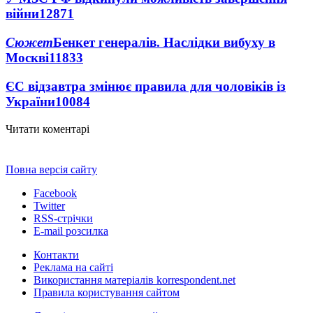
війни
12871
Сюжет
Бенкет генералів. Наслідки вибуху в
Москві
11833
ЄС відзавтра змінює правила для чоловіків із
України
10084
Читати коментарі
Повна версія сайту
Facebook
Twitter
RSS-стрічки
E-mail розсилка
Контакти
Реклама на сайті
Використання матеріалів korrespondent.net
Правила користування сайтом