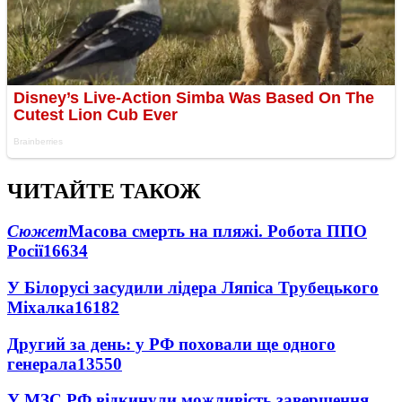
ЧИТАЙТЕ ТАКОЖ
Сюжет
Масова смерть на пляжі. Робота ППО
Росії
16634
У Білорусі засудили лідера Ляпіса Трубецького
Міхалка
16182
Другий за день: у РФ поховали ще одного
генерала
13550
У МЗС РФ відкинули можливість завершення