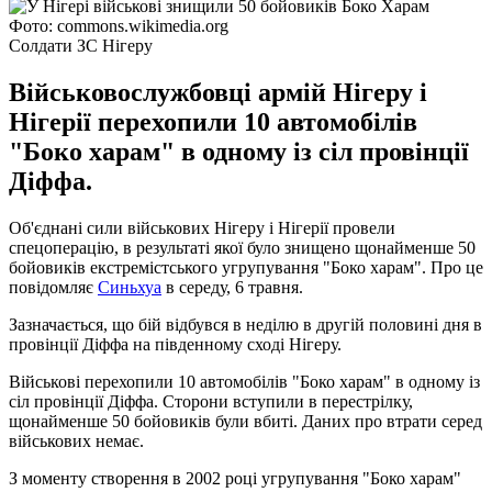
Фото: commons.wikimedia.org
Солдати ЗС Нігеру
Військовослужбовці армій Нігеру і
Нігерії перехопили 10 автомобілів
"Боко харам" в одному із сіл провінції
Діффа.
Об'єднані сили військових Нігеру і Нігерії провели
спецоперацію, в результаті якої було знищено щонайменше 50
бойовиків екстремістського угрупування "Боко харам". Про це
повідомляє
Синьхуа
в середу, 6 травня.
Зазначається, що бій відбувся в неділю в другій половині дня в
провінції Діффа на південному сході Нігеру.
Військові перехопили 10 автомобілів "Боко харам" в одному із
сіл провінції Діффа. Сторони вступили в перестрілку,
щонайменше 50 бойовиків були вбиті. Даних про втрати серед
військових немає.
З моменту створення в 2002 році угрупування "Боко харам"