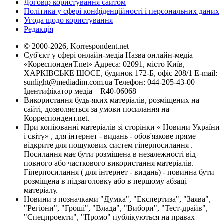
Договір користування сайтом
Політика у сфері конфіденційності і персональних даних
Угода щодо користування
Редакція
© 2000-2026, Korrespondent.net
Суб'єкт у сфері онлайн-медіа Назва онлайн-медіа –
«КореспонденТ.net» Адреса: 02091, місто Київ,
ХАРКІВСЬКЕ ШОСЕ, будинок 172-Б, офіс 208/1 E-mail:
sunlight@mediadim.com.ua
Телефон: 044-205-43-00
Ідентифікатор медіа – R40-06068
Використання будь-яких матеріалів, розміщених на
сайті, дозволяється за умови посилання на
Корреспондент.net.
При копіюванні матеріалів зі сторінки « Новини України
і світу» , для інтернет - видань - обов'язкове пряме
відкрите для пошукових систем гіперпосилання .
Посилання має бути розміщена в незалежності від
повного або часткового використання матеріалів.
Гіперпосилання ( для інтернет - видань) - повинна бути
розміщена в підзаголовку або в першому абзаці
матеріалу.
Новини з позначками "Думка", "Експертиза", "Заява",
"Регіони", "Гроші", "Влада", "Вибори", "Тест-драйв",
"Спецпроекти", "Промо" публікуються на правах