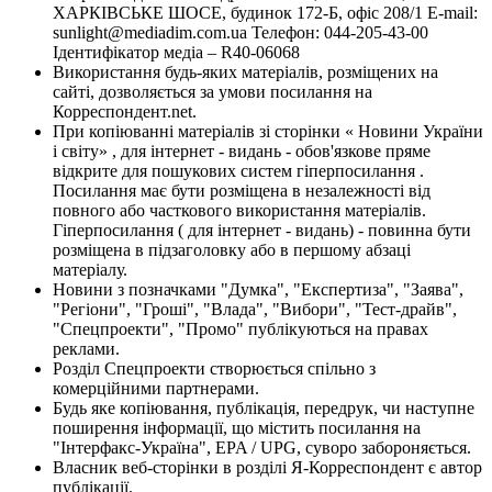
ХАРКІВСЬКЕ ШОСЕ, будинок 172-Б, офіс 208/1 E-mail:
sunlight@mediadim.com.ua
Телефон: 044-205-43-00
Ідентифікатор медіа – R40-06068
Використання будь-яких матеріалів, розміщених на
сайті, дозволяється за умови посилання на
Корреспондент.net.
При копіюванні матеріалів зі сторінки « Новини України
і світу» , для інтернет - видань - обов'язкове пряме
відкрите для пошукових систем гіперпосилання .
Посилання має бути розміщена в незалежності від
повного або часткового використання матеріалів.
Гіперпосилання ( для інтернет - видань) - повинна бути
розміщена в підзаголовку або в першому абзаці
матеріалу.
Новини з позначками "Думка", "Експертиза", "Заява",
"Регіони", "Гроші", "Влада", "Вибори", "Тест-драйв",
"Спецпроекти", "Промо" публікуються на правах
реклами.
Розділ Спецпроекти створюється спільно з
комерційними партнерами.
Будь яке копіювання, публікація, передрук, чи наступне
поширення інформації, що містить посилання на
"Інтерфакс-Україна", EPA / UPG, суворо забороняється.
Власник веб-сторінки в розділі Я-Корреспондент є автор
публікації.