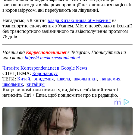
вчорашнього дня в лікарнях провінції не залишилося пацієнтів
з коронавірусом, які перебувають на лікуванні.
Нагадаємо, з 8 квітня
влада Китаю зняла обмеження
на
транспортне сполучення з Уханем. Місто перебувало в ізоляції
без транспортного залізничного та авіасполучення протягом
76 днів.
Новини від
Корреспондент.net
в Telegram. Підписуйтесь на
наш канал
https://t.me/korrespondentnet
Читайте Korrespondent.net в Google News
СПЕЦТЕМА:
Коронавірус
ТЕГИ:
Китай
,
эпидемия
,
школа
,
школьники
,
пандемия
,
школьник
,
китайцы
Якщо ви помітили помилку, виділіть необхідний текст і
натисніть Ctrl + Enter, щоб повідомити про це редакцію.