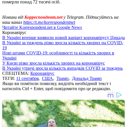
померли понад 72 тисячі осіб.
Новини від
Корреспондент.net
у Telegram. Підписуйтесь на
наш канал
https://t.me/korrespondentnet
Читайте Korrespondent.net в Google News
Коронавірус
В Україні вперше виявили новий варіант коронавірусу Цикада
В Україні за тиждень різко зросла кількість хворих на COVID-
19
Нові штами COVID-19: особливості та кількість хворих в
Україні
У Києві різко зросла кількість хворих на коронавірус
В Україні утричі зросла кількість випадків COVID за тиждень
СПЕЦТЕМА:
Коронавірус
ТЕГИ:
11 сентября
,
США
,
Трамп
,
Дональд Трамп
Якщо ви помітили помилку, виділіть необхідний текст і
натисніть Ctrl + Enter, щоб повідомити про це редакцію.