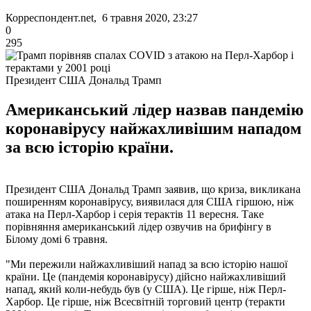
Корреспондент.net, 6 травня 2020, 23:27
0
295
Президент США Дональд Трамп
Американський лідер назвав пандемію
коронавірусу найжахливішим нападом
за всю історію країни.
Президент США Дональд Трамп заявив, що криза, викликана
поширенням коронавірусу, виявилася для США гіршою, ніж
атака на Перл-Харбор і серія терактів 11 вересня. Таке
порівняння американський лідер озвучив на брифінгу в
Білому домі 6 травня.
"Ми пережили найжахливіший напад за всю історію нашої
країни. Це (пандемія коронавірусу) дійсно найжахливіший
напад, який коли-небудь був (у США). Це гірше, ніж Перл-
Харбор. Це гірше, ніж Всесвітній торговий центр (теракти