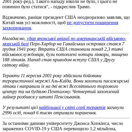
2001 року-ред.). Такого нападу ніколи не було, і цього не
повинно було статися", - підкреслив Трамп.
Відзначимо, раніше президент США неодноразово заявляв, що
Китай мав усі можливості, щоб
не допустити поширення
захворювання
.
Нагадаємо,
удар японської авіації по американській військово-
морській базі
Перл-Харбор на Гавайських островах стався 7
грудня 1941 року. Втрати США становили понад 2,3 тиячі
військовослужбовців, були потоплені чотири лінкори, знищено
188 літаків. Напад став приводом вступу США у Другу
світову війну.
Теракти 11 вересня 2001 року здійснили бойовики
терористичної мережі Аль-Каїда. Вони захопили пасажирські
літаки і направили їх на дві вежі Всесвітнього торгового
центру та на будівлю Пентагону. Четвертий захоплений
лайнер розбився у штаті Пенсільванія.
У результаті цієї
найбільшої у світі серії терактів
загинули
2996 осіб, понад 6 тисяч отримали поранення.
За останніми даними університету Джонса Хопкінса, число
заражених COVID-19 у США перевищило 1,2 мільйона,