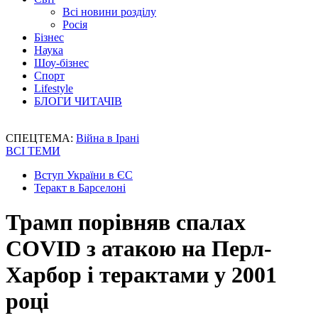
Всі новини розділу
Росія
Бізнес
Наука
Шоу-бізнес
Спорт
Lifestyle
БЛОГИ ЧИТАЧІВ
СПЕЦТЕМА:
Війна в Ірані
ВСІ ТЕМИ
Вступ України в ЄС
Теракт в Барселоні
Трамп порівняв спалах
COVID з атакою на Перл-
Харбор і терактами у 2001
році