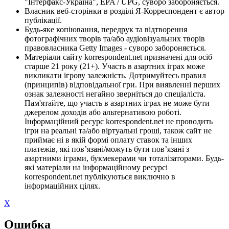
"Інтерфакс-Україна", EPA / UPG, суворо забороняється.
Власник веб-сторінки в розділі Я-Корреспондент є автор
публікації.
Будь-яке копіювання, передрук та відтворення
фотографічних творів та/або аудіовізуальних творів
правовласника Getty Images - суворо забороняється.
Матеріали сайту korrespondent.net призначені для осіб
старше 21 року (21+). Участь в азартних іграх може
викликати ігрову залежність. Дотримуйтесь правил
(принципів) відповідальної гри. При виявленні перших
ознак залежності негайно зверніться до спеціаліста.
Пам'ятайте, що участь в азартних іграх не може бути
джерелом доходів або альтернативою роботі.
Інформаційний ресурс korrespondent.net не проводить
ігри на реальні та/або віртуальні гроші, також сайт не
приймає ні в якій формі оплату ставок та інших
платежів, які пов’язані/можуть бути пов’язані з
азартними іграми, букмекерами чи тоталізаторами. Будь-
які матеріали на інформаційному ресурсі
korrespondent.net публікуються виключно в
інформаційних цілях.
X
Ошибка