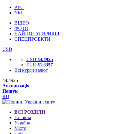
РУС
УКР
ВІДЕО
ФОТО
НАЙПОПУЛЯРНІШІ
СПЕЦПРОЕКТИ
USD
USD
44.4925
EUR
51.3357
Всі курси валют
44.4925
Авторизація
Пошук
RU
ВСІ РОЗДІЛИ
Головна
Україна
Місто
Світ