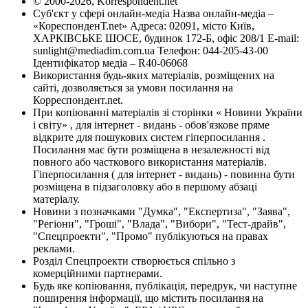
© 2000-2026, Korrespondent.net
Суб'єкт у сфері онлайн-медіа Назва онлайн-медіа –
«КореспонденТ.net» Адреса: 02091, місто Київ,
ХАРКІВСЬКЕ ШОСЕ, будинок 172-Б, офіс 208/1 E-mail:
sunlight@mediadim.com.ua
Телефон: 044-205-43-00
Ідентифікатор медіа – R40-06068
Використання будь-яких матеріалів, розміщених на
сайті, дозволяється за умови посилання на
Корреспондент.net.
При копіюванні матеріалів зі сторінки « Новини України
і світу» , для інтернет - видань - обов'язкове пряме
відкрите для пошукових систем гіперпосилання .
Посилання має бути розміщена в незалежності від
повного або часткового використання матеріалів.
Гіперпосилання ( для інтернет - видань) - повинна бути
розміщена в підзаголовку або в першому абзаці
матеріалу.
Новини з позначками "Думка", "Експертиза", "Заява",
"Регіони", "Гроші", "Влада", "Вибори", "Тест-драйв",
"Спецпроекти", "Промо" публікуються на правах
реклами.
Розділ Спецпроекти створюється спільно з
комерційними партнерами.
Будь яке копіювання, публікація, передрук, чи наступне
поширення інформації, що містить посилання на