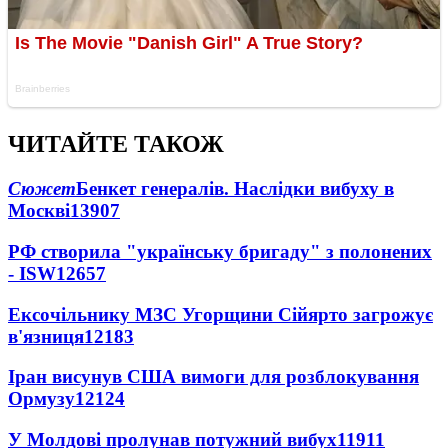
ЧИТАЙТЕ ТАКОЖ
Сюжет
Бенкет генералів. Наслідки вибуху в
Москві
13907
РФ створила "українську бригаду" з полонених
- ISW
12657
Ексочільнику МЗС Угорщини Сійярто загрожує
в'язниця
12183
Іран висунув США вимоги для розблокування
Ормузу
12124
У Молдові пролунав потужний вибух
11911