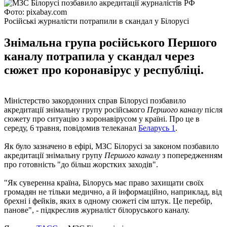
Фото: pixabay.com
Російські журналісти потрапили в скандал у Білорусі
Знімальна група російського Першого
каналу потрапила у скандал через
сюжет про коронавірус у республіці.
Міністерство закордонних справ Білорусі позбавило
акредитації знімальну групу російського
Першого каналу
після
сюжету про ситуацію з коронавірусом у країні. Про це в
середу, 6 травня, повідомив телеканал
Беларусь 1
.
Як було зазначено в ефірі, МЗС Білорусі за законом позбавило
акредитації знімальну групу
Першого каналу
з попередженням
про готовність "до більш жорстких заходів".
"Як суверенна країна, Білорусь має право захищати своїх
громадян не тільки медично, а й інформаційно, наприклад, від
брехні і фейків, яких в одному сюжеті сім штук. Це перебір,
панове", - підкреслив журналіст білоруського каналу.