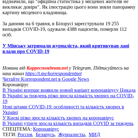
відзначили, що "офіційна статистика у місцевих жителів не
викликає довіри". Як ілюстрацію цього вони зняли панорамну
картину місцевого кладовища.
За даними на 6 травня, в Білорусі зареєстрували 19 255
випадків COVID-19, одужали 4388 пацієнтів, померли 112
осіб.
У Мінську затримали журналіста, який критикував дані
влади про COVID-19
Новини від
Корреспондент.net
у Telegram. Підписуйтесь на
наш канал
https://t.me/korrespondentnet
Читайте Korrespondent.net в Google News
Коронавірус
В Україні вперше виявили новий варіант коронавірусу Цикада
В Україні за тиждень різко зросла кількість хворих на COVID-
19
Нові штами COVID-19: особливості та кількість хворих в
Україні
У Києві різко зросла кількість хворих на коронавірус
В Україні утричі зросла кількість випадків COVID за тиждень
СПЕЦТЕМА:
Коронавірус
ТЕГИ:
Россия
,
Беларусь
,
Журналисты
,
МИД