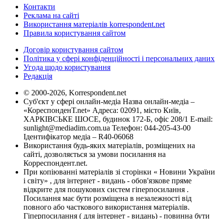
Контакти
Реклама на сайті
Використання матеріалів korrespondent.net
Правила користування сайтом
Договір користування сайтом
Політика у сфері конфіденційності і персональних даних
Угода щодо користування
Редакція
© 2000-2026, Korrespondent.net
Суб'єкт у сфері онлайн-медіа Назва онлайн-медіа –
«КореспонденТ.net» Адреса: 02091, місто Київ,
ХАРКІВСЬКЕ ШОСЕ, будинок 172-Б, офіс 208/1 E-mail:
sunlight@mediadim.com.ua
Телефон: 044-205-43-00
Ідентифікатор медіа – R40-06068
Використання будь-яких матеріалів, розміщених на
сайті, дозволяється за умови посилання на
Корреспондент.net.
При копіюванні матеріалів зі сторінки « Новини України
і світу» , для інтернет - видань - обов'язкове пряме
відкрите для пошукових систем гіперпосилання .
Посилання має бути розміщена в незалежності від
повного або часткового використання матеріалів.
Гіперпосилання ( для інтернет - видань) - повинна бути