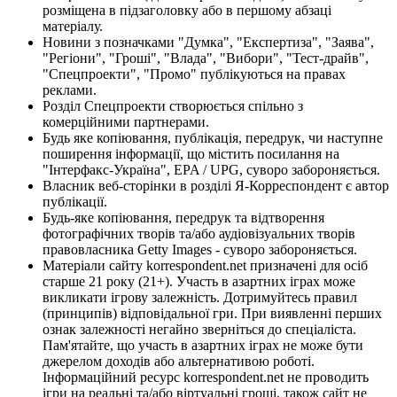
розміщена в підзаголовку або в першому абзаці
матеріалу.
Новини з позначками "Думка", "Експертиза", "Заява",
"Регіони", "Гроші", "Влада", "Вибори", "Тест-драйв",
"Спецпроекти", "Промо" публікуються на правах
реклами.
Розділ Спецпроекти створюється спільно з
комерційними партнерами.
Будь яке копіювання, публікація, передрук, чи наступне
поширення інформації, що містить посилання на
"Інтерфакс-Україна", EPA / UPG, суворо забороняється.
Власник веб-сторінки в розділі Я-Корреспондент є автор
публікації.
Будь-яке копіювання, передрук та відтворення
фотографічних творів та/або аудіовізуальних творів
правовласника Getty Images - суворо забороняється.
Матеріали сайту korrespondent.net призначені для осіб
старше 21 року (21+). Участь в азартних іграх може
викликати ігрову залежність. Дотримуйтесь правил
(принципів) відповідальної гри. При виявленні перших
ознак залежності негайно зверніться до спеціаліста.
Пам'ятайте, що участь в азартних іграх не може бути
джерелом доходів або альтернативою роботі.
Інформаційний ресурс korrespondent.net не проводить
ігри на реальні та/або віртуальні гроші, також сайт не