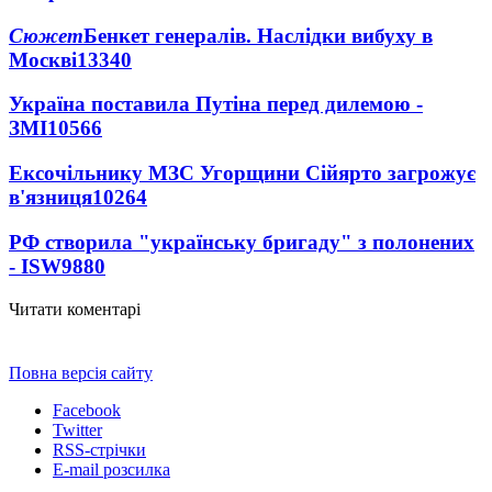
Сюжет
Бенкет генералів. Наслідки вибуху в
Москві
13340
Україна поставила Путіна перед дилемою -
ЗМІ
10566
Ексочільнику МЗС Угорщини Сійярто загрожує
в'язниця
10264
РФ створила "українську бригаду" з полонених
- ISW
9880
Читати коментарі
Повна версія сайту
Facebook
Twitter
RSS-стрічки
E-mail розсилка