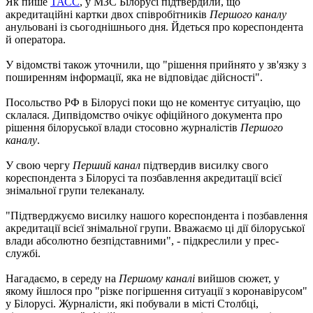
Як пише
ТАСС
, у МЗС Білорусі підтвердили, що
акредитаційні картки двох співробітників
Першого каналу
анульовані із сьогоднішнього дня. Йдеться про кореспондента
й оператора.
У відомстві також уточнили, що "рішення прийнято у зв'язку з
поширенням інформації, яка не відповідає дійсності".
Посольство РФ в Білорусі поки що не коментує ситуацію, що
склалася. Дипвідомство очікує офіційного документа про
рішення білоруської влади стосовно журналістів
Першого
каналу
.
У свою чергу
Перший канал
підтвердив висилку свого
кореспондента з Білорусі та позбавлення акредитації всієї
знімальної групи телеканалу.
"Підтверджуємо висилку нашого кореспондента і позбавлення
акредитації всієї знімальної групи. Вважаємо ці дії білоруської
влади абсолютно безпідставними", - підкреслили у прес-
службі.
Нагадаємо, в середу на
Першому каналі
вийшов сюжет, у
якому йшлося про "різке погіршення ситуації з коронавірусом"
у Білорусі. Журналісти, які побували в місті Столбці,