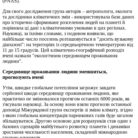
(PNAS).
Для свого дослідження група авторів – антропологи, екологи
та дослідники кліматичних змін - використовувала бази даних
про історично сформоване розселення людей на планеті й
порівняла ці дані з кліматичними умовами в цих регіонах.
Науковці, за їхніми словами, з подивом виявили, що
найбільше число поселень розташовується в "досить вузькому
діапазоні": на територіях із середньорічною температурою від
11 до 15 градусів. Цей кліматично-географічний розподіл
вчені назвали "екологічним середовищем проживання
людини".
Середовище проживання людини зменшиться,
прогнозують вчені
Утім, швидке глобальне потепління загрожує завдати
серйозної шкоди середовищу проживання людини, яке
практично не змінювалося протягом останніх 6000 років, як
з'ясували науковці. За основу вони взяли прогнози останньої
доповіді Міжурядової групи експертів зі зміни клімату, згідно
з якою глобальна концентрація парникових газів буде загалом
збільшуватися. Другою основою для розрахунків став один з
базових сценаріїв майбутнього розвитку планети і динаміки
зростання чисельності населення, складений міжнародною
групою науковців.