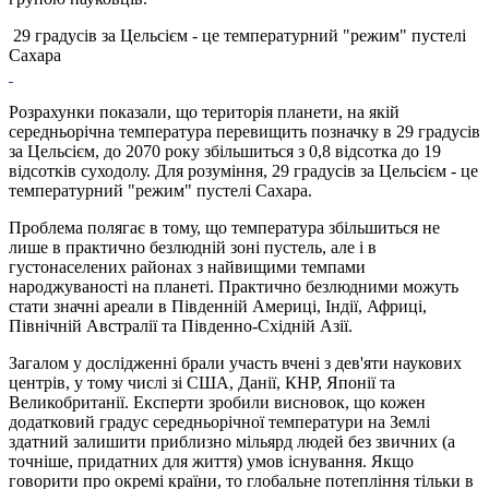
29 градусів за Цельсієм - це температурний "режим" пустелі
Сахара
Розрахунки показали, що територія планети, на якій
середньорічна температура перевищить позначку в 29 градусів
за Цельсієм, до 2070 року збільшиться з 0,8 відсотка до 19
відсотків суходолу. Для розуміння, 29 градусів за Цельсієм - це
температурний "режим" пустелі Сахара.
Проблема полягає в тому, що температура збільшиться не
лише в практично безлюдній зоні пустель, але і в
густонаселених районах з найвищими темпами
народжуваності на планеті. Практично безлюдними можуть
стати значні ареали в Південній Америці, Індії, Африці,
Північній Австралії та Південно-Східній Азії.
Загалом у дослідженні брали участь вчені з дев'яти наукових
центрів, у тому числі зі США, Данії, КНР, Японії та
Великобританії. Експерти зробили висновок, що кожен
додатковий градус середньорічної температури на Землі
здатний залишити приблизно мільярд людей без звичних (а
точніше, придатних для життя) умов існування. Якщо
говорити про окремі країни, то глобальне потепління тільки в