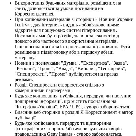
Використання будь-яких матеріалів, розміщених на
сайті, дозволяється за умови посилання на
Корреспондент.net.
При копіюванні матеріалів зі сторінки « Новини України
і світу» , для інтернет - видань - обов'язкове пряме
відкрите для пошукових систем гіперпосилання .
Посилання має бути розміщена в незалежності від
повного або часткового використання матеріалів.
Гіперпосилання ( для інтернет - видань) - повинна бути
розміщена в підзаголовку або в першому абзаці
матеріалу.
Новини з позначками "Думка", "Експертиза", "Заява",
"Регіони", "Гроші", "Влада", "Вибори", "Тест-драйв",
"Спецпроекти", "Промо" публікуються на правах
реклами.
Розділ Спецпроекти створюється спільно з
комерційними партнерами.
Будь яке копіювання, публікація, передрук, чи наступне
поширення інформації, що містить посилання на
"Інтерфакс-Україна", EPA / UPG, суворо забороняється.
Власник веб-сторінки в розділі Я-Корреспондент є автор
публікації.
Будь-яке копіювання, передрук та відтворення
фотографічних творів та/або аудіовізуальних творів
правовласника Getty Images - суворо забороняється.