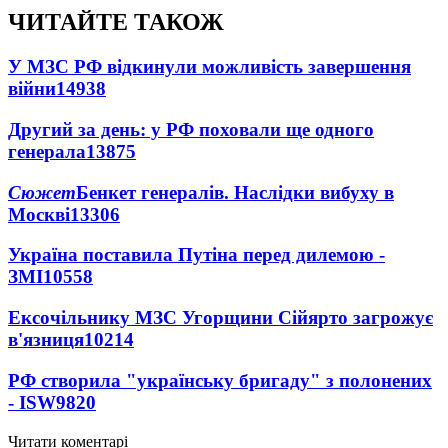
ЧИТАЙТЕ ТАКОЖ
У МЗС РФ відкинули можливість завершення
війни
14938
Другий за день: у РФ поховали ще одного
генерала
13875
Сюжет
Бенкет генералів. Наслідки вибуху в
Москві
13306
Україна поставила Путіна перед дилемою -
ЗМІ
10558
Ексочільнику МЗС Угорщини Сійярто загрожує
в'язниця
10214
РФ створила "українську бригаду" з полонених
- ISW
9820
Читати коментарі