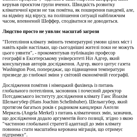
керував проєктом групи вчених. Швидкість розвитку
кліматичної кризи не так помітна, як поширення пандемії, але,
на відміну від вірусу, на поліпшення ситуації найближчим
часом, впевнений Шеффер, сподіватися не доводиться.
Людство просто не уявляє масштаб загрози
"Потепління клімату змінить температурні умови цілих міст і
навіть країн настільки, що сьогоднішні жителі поки не можуть
цього уявити", - прокоментував публікацію професор
географії в Ексетерському університеті Ніл Адгер, який
консультував авторів дослідження. Адгер, якого цитує газета
Washington Post, попереджає, що підвищення температури
призведе до глибокої зміни у світовій економічній географії.
Дослідження помітив і німецький фахівець із питань
глобального потепління, засновник і почесний директор
Потсдамського інституту дослідження клімату Ганс Йоахім
Шельнгубер (Hans Joachim Schellnhuber). Шельнгубер, який
протягом багатьох років є радником канцлерки Анґели
Меркель (Angela Merkel) з питань кліматичних змін, зазначив,
що дослідження додало аргументів його позиції, згідно з якою
"частиною глобальної стратегії адаптації до змін клімату
повинна стати масштабна керована міграція, що отримує
підтримку".