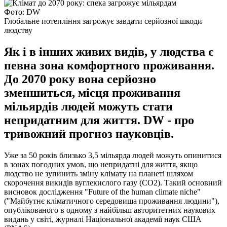
Фото: DW
Глобальне потепління загрожує завдати серйозної шкоди
людству
Як і в інших живих видів, у людства є
певна зона комфортного проживання.
До 2070 року вона серйозно
зменшиться, місця проживання
мільярдів людей можуть стати
непридатним для життя. DW - про
тривожний прогноз науковців.
Уже за 50 років близько 3,5 мільярда людей можуть опинитися
в зонах погодних умов, що непридатні для життя, якщо
людство не зупинить зміну клімату на планеті шляхом
скорочення викидів вуглекислого газу (СО2). Такий основний
висновок дослідження "Future of the human climate niche"
("Майбутнє кліматичного середовища проживання людини"),
опублікованого в одному з найбільш авторитетних наукових
видань у світі, журналі Національної академії наук США