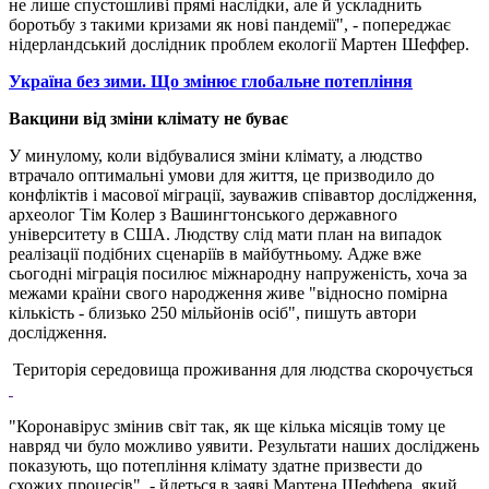
не лише спустошливі прямі наслідки, але й ускладнить
боротьбу з такими кризами як нові пандемії", - попереджає
нідерландський дослідник проблем екології Мартен Шеффер.
Україна без зими. Що змінює глобальне потепління
Вакцини від зміни клімату не буває
У минулому, коли відбувалися зміни клімату, а людство
втрачало оптимальні умови для життя, це призводило до
конфліктів і масової міграції, зауважив співавтор дослідження,
археолог Тім Колер з Вашингтонського державного
університету в США. Людству слід мати план на випадок
реалізації подібних сценаріїв в майбутньому. Адже вже
сьогодні міграція посилює міжнародну напруженість, хоча за
межами країни свого народження живе "відносно помірна
кількість - близько 250 мільйонів осіб", пишуть автори
дослідження.
Територія середовища проживання для людства скорочується
"Коронавірус змінив світ так, як ще кілька місяців тому це
навряд чи було можливо уявити. Результати наших досліджень
показують, що потепління клімату здатне призвести до
схожих процесів", - йдеться в заяві Мартена Шеффера, який