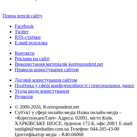
Повна версія сайту
Facebook
Twitter
RSS-стрічки
E-mail розсилка
Контакти
Реклама на сайті
Використання матеріалів korrespondent.net
Правила користування сайтом
Договір користування сайтом
Політика у сфері конфіденційності і персональних даних
Угода щодо користування
Редакція
© 2000-2026, Korrespondent.net
Суб'єкт у сфері онлайн-медіа Назва онлайн-медіа –
«КореспонденТ.net» Адреса: 02091, місто Київ,
ХАРКІВСЬКЕ ШОСЕ, будинок 172-Б, офіс 208/1 E-mail:
sunlight@mediadim.com.ua
Телефон: 044-205-43-00
Ідентифікатор медіа – R40-06068