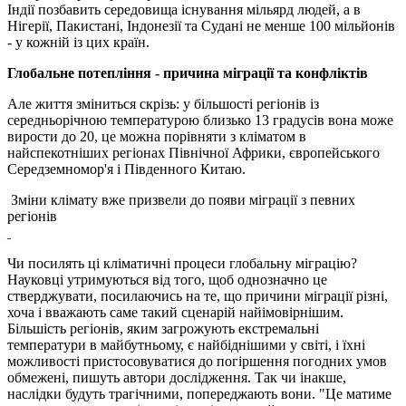
Індії позбавить середовища існування мільярд людей, а в
Нігерії, Пакистані, Індонезії та Судані не менше 100 мільйонів
- у кожній із цих країн.
Глобальне потепління - причина міграції та конфліктів
Але життя зміниться скрізь: у більшості регіонів із
середньорічною температурою близько 13 градусів вона може
вирости до 20, це можна порівняти з кліматом в
найспекотніших регіонах Північної Африки, європейського
Середземномор'я і Південного Китаю.
Зміни клімату вже призвели до появи міграції з певних
регіонів
Чи посилять ці кліматичні процеси глобальну міграцію?
Науковці утримуються від того, щоб однозначно це
стверджувати, посилаючись на те, що причини міграції різні,
хоча і вважають саме такий сценарій найімовірнішим.
Більшість регіонів, яким загрожують екстремальні
температури в майбутньому, є найбіднішими у світі, і їхні
можливості пристосовуватися до погіршення погодних умов
обмежені, пишуть автори дослідження. Так чи інакше,
наслідки будуть трагічними, попереджають вони. "Це матиме