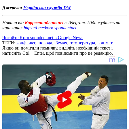
Джерело:
Українська служба DW
Новини від
Корреспондент.net
в Telegram. Підписуйтесь на
наш канал
https://t.me/korrespondentnet
Читайте Korrespondent.net в Google News
ТЕГИ:
конфликт
,
погода
,
Земля
,
температура
,
климат
Якщо ви помітили помилку, виділіть необхідний текст і
натисніть Ctrl + Enter, щоб повідомити про це редакцію.