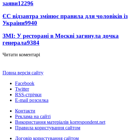
заяви
12296
ЄС відзавтра змінює правила для чоловіків із
України
9940
ЗМІ: У ресторані в Москві загинула дочка
генерала
9384
Читати коментарі
Повна версія сайту
Facebook
Twitter
RSS-стрічки
E-mail розсилка
Контакти
Реклама на сайті
Використання матеріалів korrespondent.net
Правила користування сайтом
Договір користування сайтом