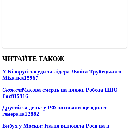
ЧИТАЙТЕ ТАКОЖ
У Білорусі засудили лідера Ляпіса Трубецького
Міхалка
15967
Сюжет
Масова смерть на пляжі. Робота ППО
Росії
15916
Другий за день: у РФ поховали ще одного
генерала
12882
Вибух у Москві: Італія відповіла Росії на її