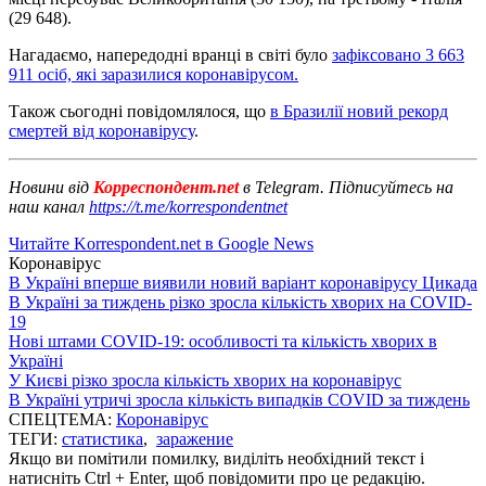
(29 648).
Нагадаємо, напередодні вранці в світі було
зафіксовано 3 663
911 осіб, які заразилися коронавірусом.
Також сьогодні повідомлялося, що
в Бразилії новий рекорд
смертей від коронавірусу
.
Новини від
Корреспондент.net
в Telegram. Підписуйтесь на
наш канал
https://t.me/korrespondentnet
Читайте Korrespondent.net в Google News
Коронавірус
В Україні вперше виявили новий варіант коронавірусу Цикада
В Україні за тиждень різко зросла кількість хворих на COVID-
19
Нові штами COVID-19: особливості та кількість хворих в
Україні
У Києві різко зросла кількість хворих на коронавірус
В Україні утричі зросла кількість випадків COVID за тиждень
СПЕЦТЕМА:
Коронавірус
ТЕГИ:
статистика
,
заражение
Якщо ви помітили помилку, виділіть необхідний текст і
натисніть Ctrl + Enter, щоб повідомити про це редакцію.