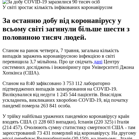
У світі зростає кількість інфікованих коронавірусом
За останню добу від коронавірусу у
всьому світі загинули більше шести з
половиною тисяч людей.
Станом на ранок четверга, 7 травня, загальна кількість
випадків заражень коронавірусною інфекцією в світі
перевищила 3,7 мільйона. Про це свідчать
дані
Центру
системних досліджень і інжинірингу при Університеті Джона
Хопкінса (США).
Станом на 8:40 зафіксовано 3 753 112 лабораторно
підтверджених випадків захворювання на COVID-19.
Вилікувалися від недуги 1 245 544 пацієнтів. Внаслідок
ускладнень, викликаних хворобою COVID-19, від початку
пандемії померла 263 841 особа.
У трійку найбільш уражених пандемією коронавірусу країн
входять США (1 228 603 випадки), Іспанія (220 325) і Італія
(214 457). Очолюють сумну статистику смертності США - там
зареєстрований 73 431 померлий від коронавірусу. На другому
місці перебуває Великобританія (30 150), на третьому - Італія