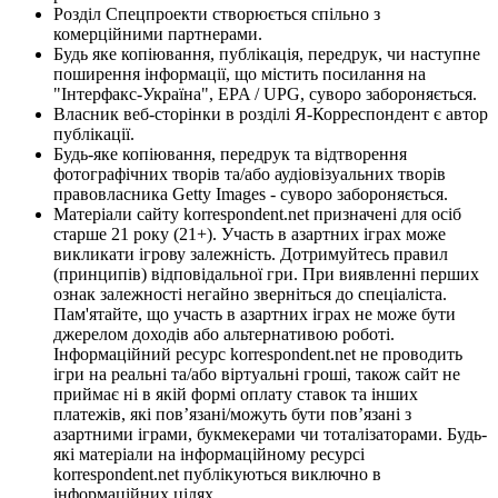
Розділ Спецпроекти створюється спільно з
комерційними партнерами.
Будь яке копіювання, публікація, передрук, чи наступне
поширення інформації, що містить посилання на
"Інтерфакс-Україна", EPA / UPG, суворо забороняється.
Власник веб-сторінки в розділі Я-Корреспондент є автор
публікації.
Будь-яке копіювання, передрук та відтворення
фотографічних творів та/або аудіовізуальних творів
правовласника Getty Images - суворо забороняється.
Матеріали сайту korrespondent.net призначені для осіб
старше 21 року (21+). Участь в азартних іграх може
викликати ігрову залежність. Дотримуйтесь правил
(принципів) відповідальної гри. При виявленні перших
ознак залежності негайно зверніться до спеціаліста.
Пам'ятайте, що участь в азартних іграх не може бути
джерелом доходів або альтернативою роботі.
Інформаційний ресурс korrespondent.net не проводить
ігри на реальні та/або віртуальні гроші, також сайт не
приймає ні в якій формі оплату ставок та інших
платежів, які пов’язані/можуть бути пов’язані з
азартними іграми, букмекерами чи тоталізаторами. Будь-
які матеріали на інформаційному ресурсі
korrespondent.net публікуються виключно в
інформаційних цілях.