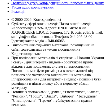
Політика у сфері конфіденційності і персональних даних
Угода щодо користування
Редакція
© 2000-2026, Korrespondent.net
Суб'єкт у сфері онлайн-медіа Назва онлайн-медіа –
«КореспонденТ.net» Адреса: 02091, місто Київ,
ХАРКІВСЬКЕ ШОСЕ, будинок 172-Б, офіс 208/1 E-mail:
sunlight@mediadim.com.ua
Телефон: 044-205-43-00
Ідентифікатор медіа – R40-06068
Використання будь-яких матеріалів, розміщених на
сайті, дозволяється за умови посилання на
Корреспондент.net.
При копіюванні матеріалів зі сторінки « Новини України
і світу» , для інтернет - видань - обов'язкове пряме
відкрите для пошукових систем гіперпосилання .
Посилання має бути розміщена в незалежності від
повного або часткового використання матеріалів.
Гіперпосилання ( для інтернет - видань) - повинна бути
розміщена в підзаголовку або в першому абзаці
матеріалу.
Новини з позначками "Думка", "Експертиза", "Заява",
"Регіони", "Гроші", "Влада", "Вибори", "Тест-драйв",
"Спецпроекти", "Промо" публікуються на правах
реклами.