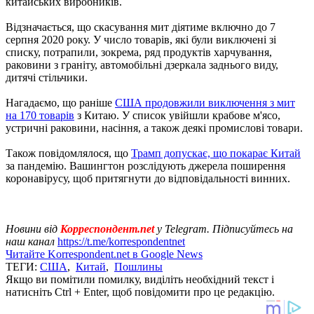
китайських виробників.
Відзначається, що скасування мит діятиме включно до 7
серпня 2020 року. У число товарів, які були виключені зі
списку, потрапили, зокрема, ряд продуктів харчування,
раковини з граніту, автомобільні дзеркала заднього виду,
дитячі стільчики.
Нагадаємо, що раніше
США продовжили виключення з мит
на 170 товарів
з Китаю. У список увійшли крабове м'ясо,
устричні раковини, насіння, а також деякі промислові товари.
Також повідомлялося, що
Трамп допускає, що покарає Китай
за пандемію. Вашингтон розслідують джерела поширення
коронавірусу, щоб притягнути до відповідальності винних.
Новини від
Корреспондент.net
у Telegram. Підписуйтесь на
наш канал
https://t.me/korrespondentnet
Читайте Korrespondent.net в Google News
ТЕГИ:
США
,
Китай
,
Пошлины
Якщо ви помітили помилку, виділіть необхідний текст і
натисніть Ctrl + Enter, щоб повідомити про це редакцію.