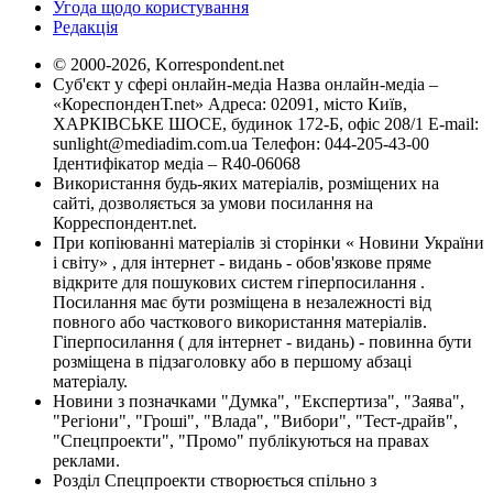
Угода щодо користування
Редакція
© 2000-2026, Korrespondent.net
Суб'єкт у сфері онлайн-медіа Назва онлайн-медіа –
«КореспонденТ.net» Адреса: 02091, місто Київ,
ХАРКІВСЬКЕ ШОСЕ, будинок 172-Б, офіс 208/1 E-mail:
sunlight@mediadim.com.ua
Телефон: 044-205-43-00
Ідентифікатор медіа – R40-06068
Використання будь-яких матеріалів, розміщених на
сайті, дозволяється за умови посилання на
Корреспондент.net.
При копіюванні матеріалів зі сторінки « Новини України
і світу» , для інтернет - видань - обов'язкове пряме
відкрите для пошукових систем гіперпосилання .
Посилання має бути розміщена в незалежності від
повного або часткового використання матеріалів.
Гіперпосилання ( для інтернет - видань) - повинна бути
розміщена в підзаголовку або в першому абзаці
матеріалу.
Новини з позначками "Думка", "Експертиза", "Заява",
"Регіони", "Гроші", "Влада", "Вибори", "Тест-драйв",
"Спецпроекти", "Промо" публікуються на правах
реклами.
Розділ Спецпроекти створюється спільно з