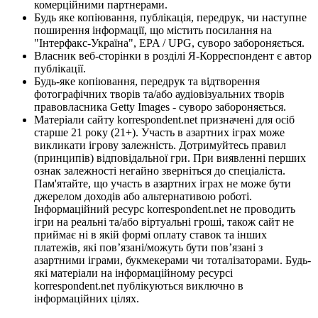
комерційними партнерами.
Будь яке копіювання, публікація, передрук, чи наступне
поширення інформації, що містить посилання на
"Інтерфакс-Україна", EPA / UPG, суворо забороняється.
Власник веб-сторінки в розділі Я-Корреспондент є автор
публікації.
Будь-яке копіювання, передрук та відтворення
фотографічних творів та/або аудіовізуальних творів
правовласника Getty Images - суворо забороняється.
Матеріали сайту korrespondent.net призначені для осіб
старше 21 року (21+). Участь в азартних іграх може
викликати ігрову залежність. Дотримуйтесь правил
(принципів) відповідальної гри. При виявленні перших
ознак залежності негайно зверніться до спеціаліста.
Пам'ятайте, що участь в азартних іграх не може бути
джерелом доходів або альтернативою роботі.
Інформаційний ресурс korrespondent.net не проводить
ігри на реальні та/або віртуальні гроші, також сайт не
приймає ні в якій формі оплату ставок та інших
платежів, які пов’язані/можуть бути пов’язані з
азартними іграми, букмекерами чи тоталізаторами. Будь-
які матеріали на інформаційному ресурсі
korrespondent.net публікуються виключно в
інформаційних цілях.