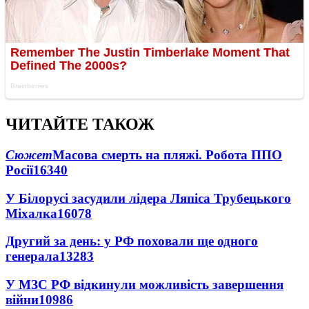
ЧИТАЙТЕ ТАКОЖ
Сюжет
Масова смерть на пляжі. Робота ППО
Росії
16340
У Білорусі засудили лідера Ляпіса Трубецького
Міхалка
16078
Другий за день: у РФ поховали ще одного
генерала
13283
У МЗС РФ відкинули можливість завершення
війни
10986