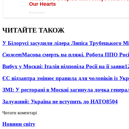
ЧИТАЙТЕ ТАКОЖ
У Білорусі засудили лідера Ляпіса Трубецького М
Сюжет
Масова смерть на пляжі. Робота ППО Росі
Вибух у Москві: Італія відповіла Росії на її заяви
1
ЄС відзавтра змінює правила для чоловіків із Ук
ЗМІ: У ресторані в Москві загинула дочка генера
Залужний: Україна не вступить до НАТО
8504
Читати коментарі
Новини світу