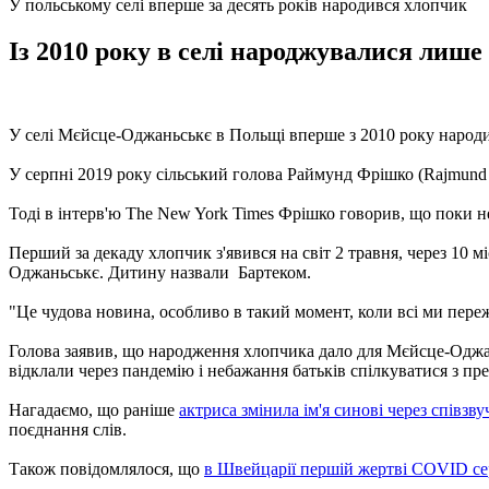
У польському селі вперше за десять років народився хлопчик
Із 2010 року в селі народжувалися лише 
У селі Мєйсце-Оджаньськє в Польщі вперше з 2010 року народ
У серпні 2019 року сільський голова Раймунд Фрішко (Rajmund F
Тоді в інтерв'ю The New York Times Фрішко говорив, що поки н
Перший за декаду хлопчик з'явився на світ 2 травня, через 10 
Оджаньськє. Дитину назвали Бартеком.
"Це чудова новина, особливо в такий момент, коли всі ми пер
Голова заявив, що народження хлопчика дало для Мєйсце-Оджаньс
відклали через пандемію і небажання батьків спілкуватися з пр
Нагадаємо, що раніше
актриса змінила ім'я синові через співзву
поєднання слів.
Також повідомлялося, що
в Швейцарії першій жертві COVID се