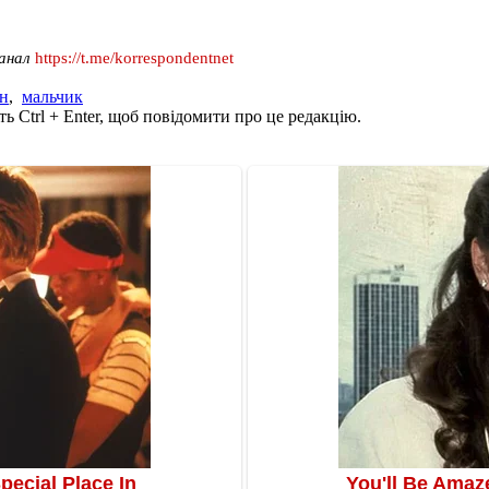
канал
https://t.me/korrespondentnet
н
,
мальчик
ь Ctrl + Enter, щоб повідомити про це редакцію.