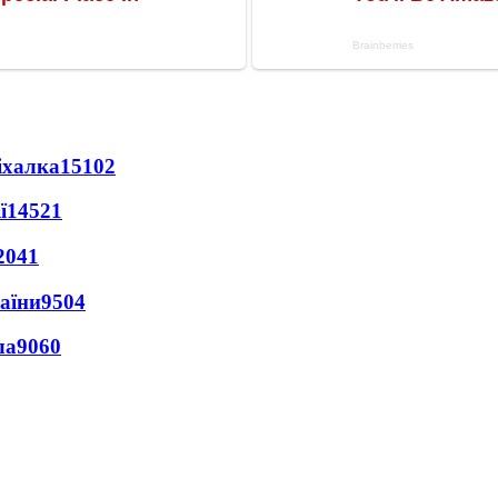
іхалка
15102
ї
14521
2041
раїни
9504
ла
9060