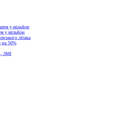
ем у мільйон
ирського літака
е на 50%
 - ЗМІ