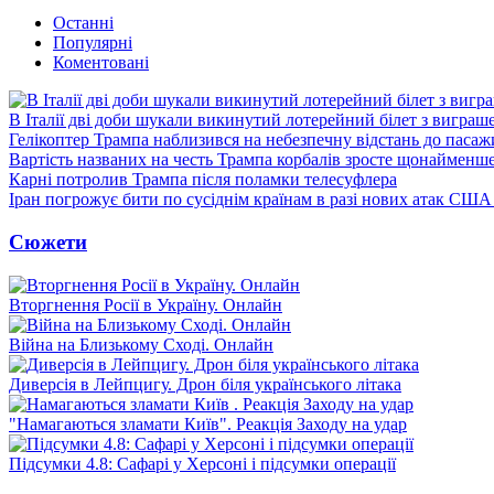
Останні
Популярні
Коментовані
В Італії дві доби шукали викинутий лотерейний білет з виграш
Гелікоптер Трампа наблизився на небезпечну відстань до пасаж
Вартість названих на честь Трампа корбалів зросте щонайменш
Карні потролив Трампа після поламки телесуфлера
Іран погрожує бити по сусіднім країнам в разі нових атак США
Сюжети
Вторгнення Росії в Україну. Онлайн
Війна на Близькому Сході. Онлайн
Диверсія в Лейпцигу. Дрон біля українського літака
"Намагаються зламати Київ". Реакція Заходу на удар
Підсумки 4.8: Сафарі у Херсоні і підсумки операції