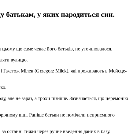
ду батькам, у яких народиться син.
 цьому що саме чекає його батьків, не уточнювалося.
вляти вулицю.
 і Гжегож Мілек (Grzegorz Milek), які проживають в Мєйсце-
ко.
, але не зараз, а трохи пізніше. Зазначається, що церемонію
норічному віці. Раніше батьки не помічали неприємного
за останні тижні через ручне введення даних в базу.