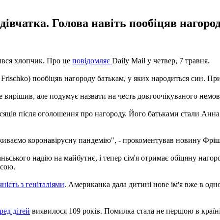
дівчатка. Голова навіть пообіцяв нагоро
ився хлопчик. Про це
повідомляє
Daily Mail у четвер, 7 травня.
rischko) пообіцяв нагороду батькам, у яких народиться син. При
е вирішив, але подумує назвати на честь довгоочікуваного немо
місяців після оголошення про нагороду. Його батьками стали Анна
еживаємо коронавірусну пандемію", - прокоментував новину Фріш
ького надію на майбутнє, і тепер сім'я отримає обіцяну нагороду
есою.
чність з геніталіями
. Американка дала дитині нове ім'я вже в од
ред дітей
виявилося 109 років. Помилка стала не першою в країні 