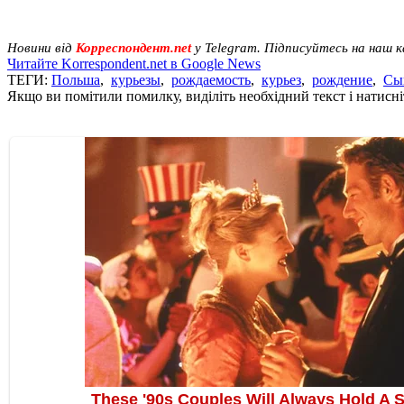
Новини від
Корреспондент.net
у Telegram. Підписуйтесь на наш 
Читайте Korrespondent.net в Google News
ТЕГИ:
Польша
,
курьезы
,
рождаемость
,
курьез
,
рождение
,
Сы
Якщо ви помітили помилку, виділіть необхідний текст і натисніт