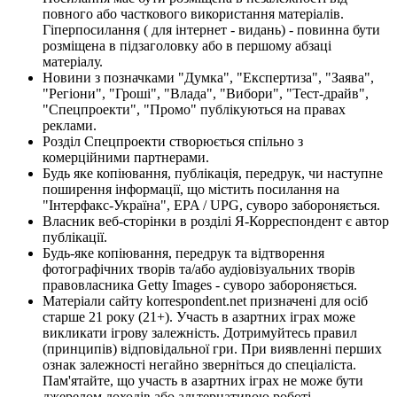
повного або часткового використання матеріалів.
Гіперпосилання ( для інтернет - видань) - повинна бути
розміщена в підзаголовку або в першому абзаці
матеріалу.
Новини з позначками "Думка", "Експертиза", "Заява",
"Регіони", "Гроші", "Влада", "Вибори", "Тест-драйв",
"Спецпроекти", "Промо" публікуються на правах
реклами.
Розділ Спецпроекти створюється спільно з
комерційними партнерами.
Будь яке копіювання, публікація, передрук, чи наступне
поширення інформації, що містить посилання на
"Інтерфакс-Україна", EPA / UPG, суворо забороняється.
Власник веб-сторінки в розділі Я-Корреспондент є автор
публікації.
Будь-яке копіювання, передрук та відтворення
фотографічних творів та/або аудіовізуальних творів
правовласника Getty Images - суворо забороняється.
Матеріали сайту korrespondent.net призначені для осіб
старше 21 року (21+). Участь в азартних іграх може
викликати ігрову залежність. Дотримуйтесь правил
(принципів) відповідальної гри. При виявленні перших
ознак залежності негайно зверніться до спеціаліста.
Пам'ятайте, що участь в азартних іграх не може бути
джерелом доходів або альтернативою роботі.