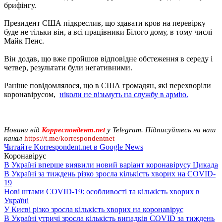
брифінгу.
Президент США підкреслив, що здавати кров на перевірку
буде не тільки він, а всі працівники Білого дому, в тому числі
Майк Пенс.
Він додав, що вже пройшов відповідне обстеження в середу і
четвер, результати були негативними.
Раніше повідомлялося, що в США громадян, які перехворіли
коронавірусом,
ніколи не візьмуть на службу в армію.
Новини від
Корреспондент.net
у Telegram. Підписуйтесь на наш
канал
https://t.me/korrespondentnet
Читайте Korrespondent.net в Google News
Коронавірус
В Україні вперше виявили новий варіант коронавірусу Цикада
В Україні за тиждень різко зросла кількість хворих на COVID-
19
Нові штами COVID-19: особливості та кількість хворих в
Україні
У Києві різко зросла кількість хворих на коронавірус
В Україні утричі зросла кількість випадків COVID за тиждень