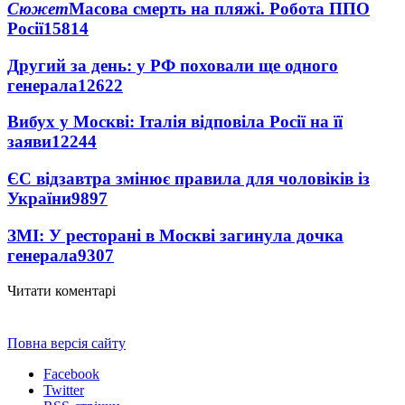
Сюжет
Масова смерть на пляжі. Робота ППО
Росії
15814
Другий за день: у РФ поховали ще одного
генерала
12622
Вибух у Москві: Італія відповіла Росії на її
заяви
12244
ЄС відзавтра змінює правила для чоловіків із
України
9897
ЗМІ: У ресторані в Москві загинула дочка
генерала
9307
Читати коментарі
Повна версія сайту
Facebook
Twitter