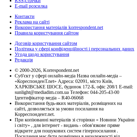
RSS-стрічки
E-mail розсилка
Контакти
Реклама на сайті
Використання матеріалів korrespondent.net
Правила користування сайтом
Договір користування сайтом
Політика у сфері конфіденційності і персональних даних
Угода щодо користування
Редакція
© 2000-2026, Korrespondent.net
Суб'єкт у сфері онлайн-медіа Назва онлайн-медіа –
«КореспонденТ.net» Адреса: 02091, місто Київ,
ХАРКІВСЬКЕ ШОСЕ, будинок 172-Б, офіс 208/1 E-mail:
sunlight@mediadim.com.ua
Телефон: 044-205-43-00
Ідентифікатор медіа – R40-06068
Використання будь-яких матеріалів, розміщених на
сайті, дозволяється за умови посилання на
Корреспондент.net.
При копіюванні матеріалів зі сторінки « Новини України
і світу» , для інтернет - видань - обов'язкове пряме
відкрите для пошукових систем гіперпосилання .
Посилання має бути розміщена в незалежності від