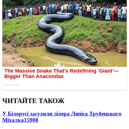
ЧИТАЙТЕ ТАКОЖ
У Білорусі засудили лідера Ляпіса Трубецького
Міхалка
15908