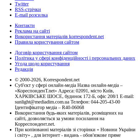
Twitter
RSS-стрічки
E-mail розсилка
Контакти
Реклама на сайті
Використання матеріалів korrespondent.net
Правила користування сайтом
Договір користування сайтом
Політика у сфері конфіденційності і персональних даних
Угода щодо користування
Редакція
© 2000-2026, Korrespondent.net
Суб'єкт у сфері онлайн-медіа Назва онлайн-медіа –
«КореспонденТ.net» Адреса: 02091, місто Київ,
ХАРКІВСЬКЕ ШОСЕ, будинок 172-Б, офіс 208/1 E-mail:
sunlight@mediadim.com.ua
Телефон: 044-205-43-00
Ідентифікатор медіа – R40-06068
Використання будь-яких матеріалів, розміщених на
сайті, дозволяється за умови посилання на
Корреспондент.net.
При копіюванні матеріалів зі сторінки « Новини України
і світу» , для інтернет - видань - обов'язкове пряме