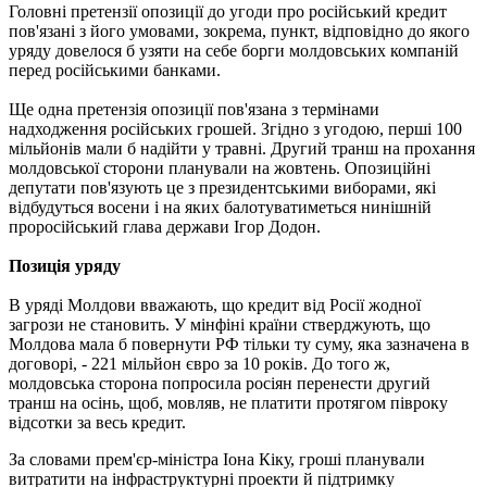
Головні претензії опозиції до угоди про російський кредит
пов'язані з його умовами, зокрема, пункт, відповідно до якого
уряду довелося б узяти на себе борги молдовських компаній
перед російськими банками.
Ще одна претензія опозиції пов'язана з термінами
надходження російських грошей. Згідно з угодою, перші 100
мільйонів мали б надійти у травні. Другий транш на прохання
молдовської сторони планували на жовтень. Опозиційні
депутати пов'язують це з президентськими виборами, які
відбудуться восени і на яких балотуватиметься нинішній
проросійський глава держави Ігор Додон.
Позиція уряду
В уряді Молдови вважають, що кредит від Росії жодної
загрози не становить. У мінфіні країни стверджують, що
Молдова мала б повернути РФ тільки ту суму, яка зазначена в
договорі, - 221 мільйон євро за 10 років. До того ж,
молдовська сторона попросила росіян перенести другий
транш на осінь, щоб, мовляв, не платити протягом півроку
відсотки за весь кредит.
За словами прем'єр-міністра Іона Кіку, гроші планували
витратити на інфраструктурні проекти й підтримку