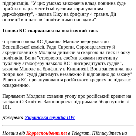
підприємців. "У цих умовах виконавча влада повинна буде
прийти в парламент із мінусовим коригуванням
держбюджету", - заявив Кіку на брифінгу 4 травня. Дії
опозиції він назвав "політичними нападами".
Голова КС скаржилася на політичний тиск
6 травня голова КС Домніка Маноле звернулася до
Венеційської комісії, Ради Європи, Європарламенту й
акредитованих у Молдові дипмісій зі скаргою на тиск із боку
політиків. Вони "створюють своїми заявами негативну
публічну атмосферу навколо КС і дискредитують суддів", -
заявила Маноле на брифінгу в Кишиневі. Вона запевнила, що
попри все "судді діятимуть незалежно й відповідно до закону".
Рішення КС про анулювання російського кредиту не підлягає
оскарженню.
Парламент Молдови схвалив угоду про російський кредит на
засіданні 23 квітня. Законопроект підтримали 56 депутатів зі
101.
Джерело:
Українська служба DW
Новини від
Корреспондент.net
в Telegram. Підписуйтесь на