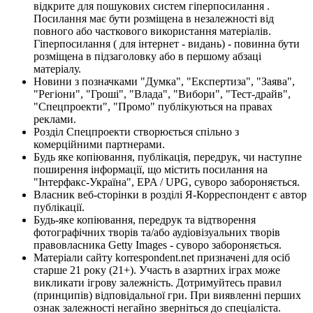
відкрите для пошукових систем гіперпосилання .
Посилання має бути розміщена в незалежності від
повного або часткового використання матеріалів.
Гіперпосилання ( для інтернет - видань) - повинна бути
розміщена в підзаголовку або в першому абзаці
матеріалу.
Новини з позначками "Думка", "Експертиза", "Заява",
"Регіони", "Гроші", "Влада", "Вибори", "Тест-драйв",
"Спецпроекти", "Промо" публікуються на правах
реклами.
Розділ Спецпроекти створюється спільно з
комерційними партнерами.
Будь яке копіювання, публікація, передрук, чи наступне
поширення інформації, що містить посилання на
"Інтерфакс-Україна", EPA / UPG, суворо забороняється.
Власник веб-сторінки в розділі Я-Корреспондент є автор
публікації.
Будь-яке копіювання, передрук та відтворення
фотографічних творів та/або аудіовізуальних творів
правовласника Getty Images - суворо забороняється.
Матеріали сайту korrespondent.net призначені для осіб
старше 21 року (21+). Участь в азартних іграх може
викликати ігрову залежність. Дотримуйтесь правил
(принципів) відповідальної гри. При виявленні перших
ознак залежності негайно зверніться до спеціаліста.