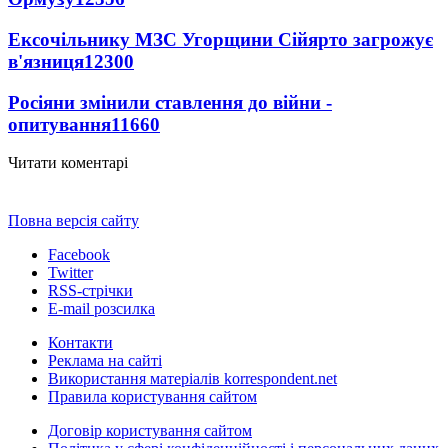
Ексочільнику МЗС Угорщини Сійярто загрожує
в'язниця
12300
Росіяни змінили ставлення до війни -
опитування
11660
Читати коментарі
Повна версія сайту
Facebook
Twitter
RSS-стрічки
E-mail розсилка
Контакти
Реклама на сайті
Використання матеріалів korrespondent.net
Правила користування сайтом
Договір користування сайтом