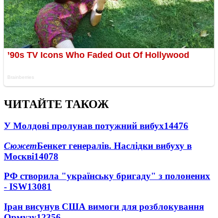
ЧИТАЙТЕ ТАКОЖ
У Молдові пролунав потужний вибух
14476
Сюжет
Бенкет генералів. Наслідки вибуху в
Москві
14078
РФ створила "українську бригаду" з полонених
- ISW
13081
Іран висунув США вимоги для розблокування
Ормузу
12356