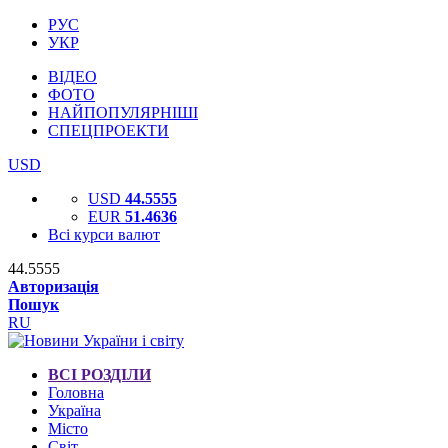
РУС
УКР
ВІДЕО
ФОТО
НАЙПОПУЛЯРНІШІ
СПЕЦПРОЕКТИ
USD
USD
44.5555
EUR
51.4636
Всі курси валют
44.5555
Авторизація
Пошук
RU
ВСІ РОЗДІЛИ
Головна
Україна
Місто
Світ