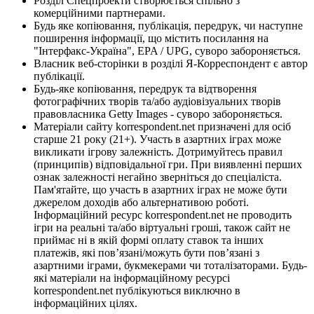
Розділ Спецпроекти створюється спільно з
комерційними партнерами.
Будь яке копіювання, публікація, передрук, чи наступне
поширення інформації, що містить посилання на
"Інтерфакс-Україна", EPA / UPG, суворо забороняється.
Власник веб-сторінки в розділі Я-Корреспондент є автор
публікації.
Будь-яке копіювання, передрук та відтворення
фотографічних творів та/або аудіовізуальних творів
правовласника Getty Images - суворо забороняється.
Матеріали сайту korrespondent.net призначені для осіб
старше 21 року (21+). Участь в азартних іграх може
викликати ігрову залежність. Дотримуйтесь правил
(принципів) відповідальної гри. При виявленні перших
ознак залежності негайно зверніться до спеціаліста.
Пам'ятайте, що участь в азартних іграх не може бути
джерелом доходів або альтернативою роботі.
Інформаційний ресурс korrespondent.net не проводить
ігри на реальні та/або віртуальні гроші, також сайт не
приймає ні в якій формі оплату ставок та інших
платежів, які пов’язані/можуть бути пов’язані з
азартними іграми, букмекерами чи тоталізаторами. Будь-
які матеріали на інформаційному ресурсі
korrespondent.net публікуються виключно в
інформаційних цілях.