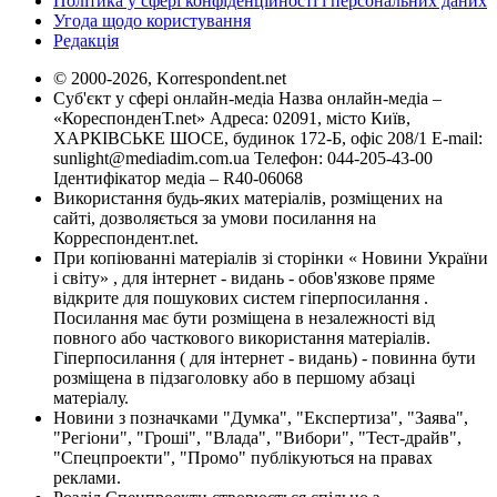
Політика у сфері конфіденційності і персональних даних
Угода щодо користування
Редакція
© 2000-2026, Korrespondent.net
Суб'єкт у сфері онлайн-медіа Назва онлайн-медіа –
«КореспонденТ.net» Адреса: 02091, місто Київ,
ХАРКІВСЬКЕ ШОСЕ, будинок 172-Б, офіс 208/1 E-mail:
sunlight@mediadim.com.ua
Телефон: 044-205-43-00
Ідентифікатор медіа – R40-06068
Використання будь-яких матеріалів, розміщених на
сайті, дозволяється за умови посилання на
Корреспондент.net.
При копіюванні матеріалів зі сторінки « Новини України
і світу» , для інтернет - видань - обов'язкове пряме
відкрите для пошукових систем гіперпосилання .
Посилання має бути розміщена в незалежності від
повного або часткового використання матеріалів.
Гіперпосилання ( для інтернет - видань) - повинна бути
розміщена в підзаголовку або в першому абзаці
матеріалу.
Новини з позначками "Думка", "Експертиза", "Заява",
"Регіони", "Гроші", "Влада", "Вибори", "Тест-драйв",
"Спецпроекти", "Промо" публікуються на правах
реклами.