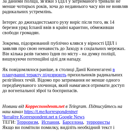
За даними поліції, зв'язки з ІДІЛ у затриманого тривали не
менше чотирьох років, хоча до недавнього часу він не виявляв
радикальних устремлінь.
Інтерес до джихадистського руху виріс після того, як 14
березня уряд Іспанії ввів в країні карантин, обмеживши
свободи громадян.
Зокрема, підозрюваний публічно клявся у вірності ІДІЛ і
заявляв про свою ненависть до Заходу в соціальних мережах.
Він кілька разів таємно їздив по місту - на думку поліції,
вишукуючи потенційні цілі для нападу.
Як повідомлялося раніше, в столиці Данії Копенгагені
в
плануванні теракту підозрюють
прихильників радикальних
релігійних течій. Відомо про затримання не менше одного
передбачуваного злочинця, який намагався отримати доступ
до вогнепальної зброї та боєприпасів.
Новини від
Корреспондент.net
в Telegram. Підписуйтесь на
наш канал
https://t.me/korrespondentnet
Читайте Korrespondent.net в Google News
ТЕГИ:
Терроризм
,
Испания
,
Барселона
,
террористы
Якщо ви помітили помилку, виділіть необхідний текст і