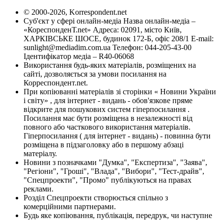
© 2000-2026, Korrespondent.net
Суб'єкт у сфері онлайн-медіа Назва онлайн-медіа –
«КореспонденТ.net» Адреса: 02091, місто Київ,
ХАРКІВСЬКЕ ШОСЕ, будинок 172-Б, офіс 208/1 E-mail:
sunlight@mediadim.com.ua
Телефон: 044-205-43-00
Ідентифікатор медіа – R40-06068
Використання будь-яких матеріалів, розміщених на
сайті, дозволяється за умови посилання на
Корреспондент.net.
При копіюванні матеріалів зі сторінки « Новини України
і світу» , для інтернет - видань - обов'язкове пряме
відкрите для пошукових систем гіперпосилання .
Посилання має бути розміщена в незалежності від
повного або часткового використання матеріалів.
Гіперпосилання ( для інтернет - видань) - повинна бути
розміщена в підзаголовку або в першому абзаці
матеріалу.
Новини з позначками "Думка", "Експертиза", "Заява",
"Регіони", "Гроші", "Влада", "Вибори", "Тест-драйв",
"Спецпроекти", "Промо" публікуються на правах
реклами.
Розділ Спецпроекти створюється спільно з
комерційними партнерами.
Будь яке копіювання, публікація, передрук, чи наступне