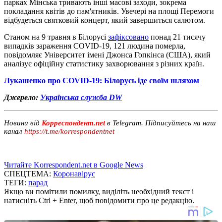
парках Мінська тривають інші масові заходи, зокрема
покладання квітів до пам'ятників. Увечері на площі Перемоги
відбудеться святковий концерт, який завершиться салютом.
Станом на 9 травня в Білорусі
зафіксовано
понад 21 тисячу
випадків зараження COVID-19, 121 людина померла,
повідомляє Університет імені Джонса Гопкінса (США), який
аналізує офіційну статистику захворювання з різних країн.
Лукашенко про COVID-19: Білорусь іде своїм шляхом
Джерело:
Українська служба DW
Новини від
Корреспондент.net
в Telegram. Підписуйтесь на наш
канал
https://t.me/korrespondentnet
Читайте Korrespondent.net в Google News
СПЕЦТЕМА:
Коронавірус
ТЕГИ:
парад
Якщо ви помітили помилку, виділіть необхідний текст і
натисніть Ctrl + Enter, щоб повідомити про це редакцію.