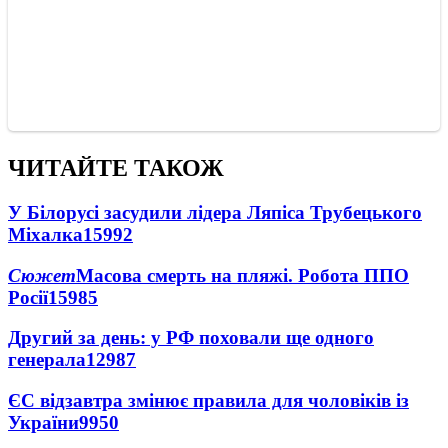
ЧИТАЙТЕ ТАКОЖ
У Білорусі засудили лідера Ляпіса Трубецького
Міхалка
15992
Сюжет
Масова смерть на пляжі. Робота ППО
Росії
15985
Другий за день: у РФ поховали ще одного
генерала
12987
ЄС відзавтра змінює правила для чоловіків із
України
9950