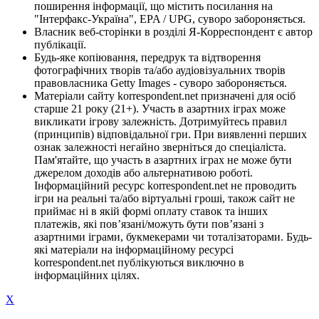
поширення інформації, що містить посилання на
"Інтерфакс-Україна", EPA / UPG, суворо забороняється.
Власник веб-сторінки в розділі Я-Корреспондент є автор
публікації.
Будь-яке копіювання, передрук та відтворення
фотографічних творів та/або аудіовізуальних творів
правовласника Getty Images - суворо забороняється.
Матеріали сайту korrespondent.net призначені для осіб
старше 21 року (21+). Участь в азартних іграх може
викликати ігрову залежність. Дотримуйтесь правил
(принципів) відповідальної гри. При виявленні перших
ознак залежності негайно зверніться до спеціаліста.
Пам'ятайте, що участь в азартних іграх не може бути
джерелом доходів або альтернативою роботі.
Інформаційний ресурс korrespondent.net не проводить
ігри на реальні та/або віртуальні гроші, також сайт не
приймає ні в якій формі оплату ставок та інших
платежів, які пов’язані/можуть бути пов’язані з
азартними іграми, букмекерами чи тоталізаторами. Будь-
які матеріали на інформаційному ресурсі
korrespondent.net публікуються виключно в
інформаційних цілях.
X