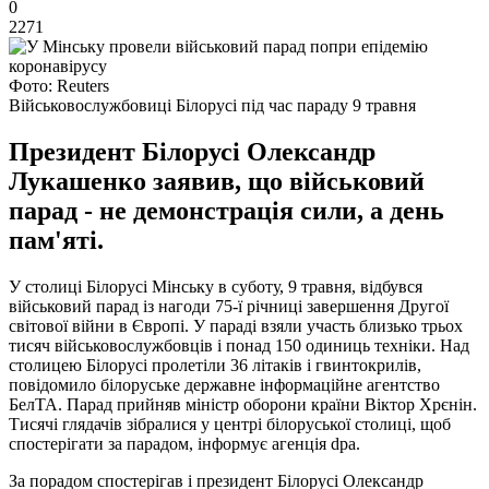
0
2271
Фото: Reuters
Військовослужбовиці Білорусі під час параду 9 травня
Президент Білорусі Олександр
Лукашенко заявив, що військовий
парад - не демонстрація сили, а день
пам'яті.
У столиці Білорусі Мінську в суботу, 9 травня, відбувся
військовий парад із нагоди 75-ї річниці завершення Другої
світової війни в Європі. У параді взяли участь близько трьох
тисяч військовослужбовців і понад 150 одиниць техніки. Над
столицею Білорусі пролетіли 36 літаків і гвинтокрилів,
повідомило білоруське державне інформаційне агентство
БелТА. Парад прийняв міністр оборони країни Віктор Хрєнін.
Тисячі глядачів зібралися у центрі білоруської столиці, щоб
спостерігати за парадом, інформує агенція dpa.
За порадом спостерігав і президент Білорусі Олександр