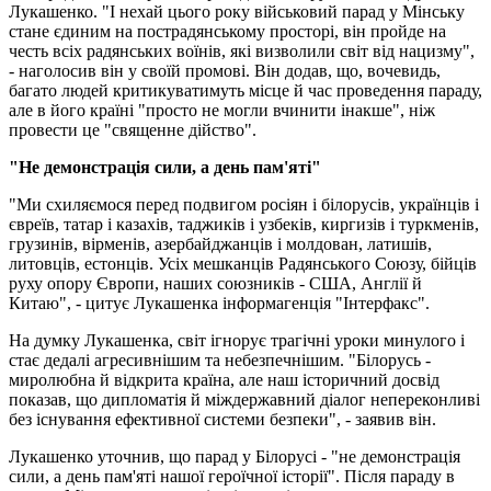
Лукашенко. "І нехай цього року військовий парад у Мінську
стане єдиним на пострадянському просторі, він пройде на
честь всіх радянських воїнів, які визволили світ від нацизму",
- наголосив він у своїй промові. Він додав, що, вочевидь,
багато людей критикуватимуть місце й час проведення параду,
але в його країні "просто не могли вчинити інакше", ніж
провести це "священне дійство".
"Не демонстрація сили, а день пам'яті"
"Ми схиляємося перед подвигом росіян і білорусів, українців і
євреїв, татар і казахів, таджиків і узбеків, киргизів і туркменів,
грузинів, вірменів, азербайджанців і молдован, латишів,
литовців, естонців. Усіх мешканців Радянського Союзу, бійців
руху опору Європи, наших союзників - США, Англії й
Китаю", - цитує Лукашенка інформагенція "Інтерфакс".
На думку Лукашенка, світ ігнорує трагічні уроки минулого і
стає дедалі агресивнішим та небезпечнішим. "Білорусь -
миролюбна й відкрита країна, але наш історичний досвід
показав, що дипломатія й міждержавний діалог непереконливі
без існування ефективної системи безпеки", - заявив він.
Лукашенко уточнив, що парад у Білорусі - "не демонстрація
сили, а день пам'яті нашої героїчної історії". Після параду в