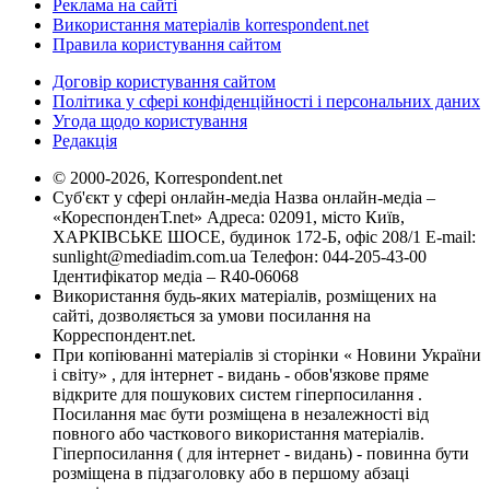
Реклама на сайті
Використання матеріалів korrespondent.net
Правила користування сайтом
Договір користування сайтом
Політика у сфері конфіденційності і персональних даних
Угода щодо користування
Редакція
© 2000-2026, Korrespondent.net
Суб'єкт у сфері онлайн-медіа Назва онлайн-медіа –
«КореспонденТ.net» Адреса: 02091, місто Київ,
ХАРКІВСЬКЕ ШОСЕ, будинок 172-Б, офіс 208/1 E-mail:
sunlight@mediadim.com.ua
Телефон: 044-205-43-00
Ідентифікатор медіа – R40-06068
Використання будь-яких матеріалів, розміщених на
сайті, дозволяється за умови посилання на
Корреспондент.net.
При копіюванні матеріалів зі сторінки « Новини України
і світу» , для інтернет - видань - обов'язкове пряме
відкрите для пошукових систем гіперпосилання .
Посилання має бути розміщена в незалежності від
повного або часткового використання матеріалів.
Гіперпосилання ( для інтернет - видань) - повинна бути
розміщена в підзаголовку або в першому абзаці