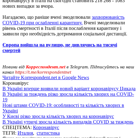
коронавірусу в Італії на сьогодні становить 218 268 - 1083
нових випадки за вчора.
Нагадаємо, що раніше вчені змоделювали
захворюваність
COVID-19 при ослабленні карантину.
Вчені змоделювали
рівень смертності в Італії після послаблення карантину і
заявили про необхідність дотримання соціальної дистанції.
Європа вийшла на вулицю, не дивлячись на тисячі
смертей
Новини від
Корреспондент.net
в Telegram. Підписуйтесь на наш
канал
https://t.me/korrespondentnet
Читайте Korrespondent.net в Google News
Коронавірус
В Україні вперше виявили новий варіант коронавірусу Цикада
В Україні за тиждень різко зросла кількість хворих на COVID-
19
Нові штами COVID-19: особливості та кількість хворих в
Україні
У Києві різко зросла кількість хворих на коронавірус
В Україні утричі зросла кількість випадків COVID за тиждень
СПЕЦТЕМА:
Коронавірус
ТЕГИ:
Италия
,
статистика