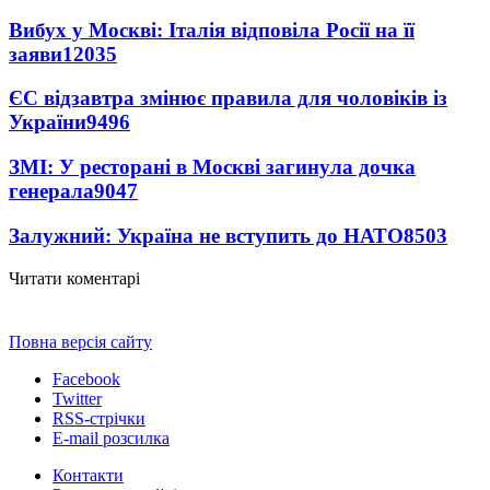
Вибух у Москві: Італія відповіла Росії на її
заяви
12035
ЄС відзавтра змінює правила для чоловіків із
України
9496
ЗМІ: У ресторані в Москві загинула дочка
генерала
9047
Залужний: Україна не вступить до НАТО
8503
Читати коментарі
Повна версія сайту
Facebook
Twitter
RSS-стрічки
E-mail розсилка
Контакти