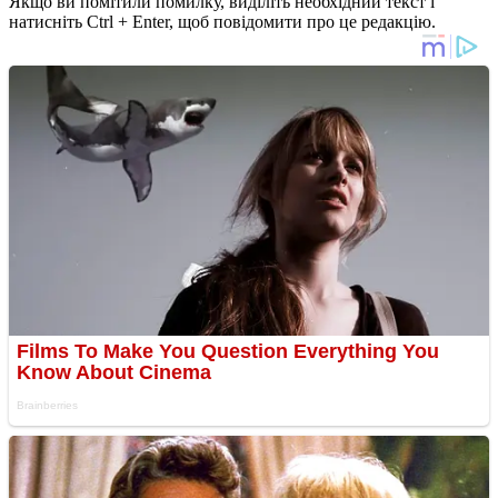
Якщо ви помітили помилку, виділіть необхідний текст і
натисніть Ctrl + Enter, щоб повідомити про це редакцію.