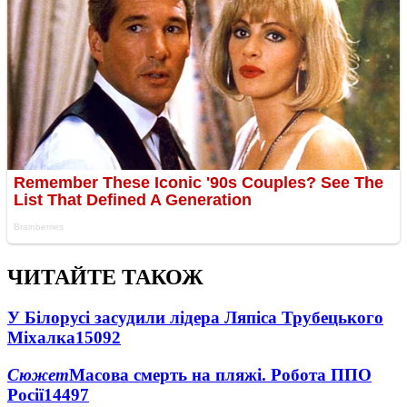
ЧИТАЙТЕ ТАКОЖ
У Білорусі засудили лідера Ляпіса Трубецького
Міхалка
15092
Сюжет
Масова смерть на пляжі. Робота ППО
Росії
14497