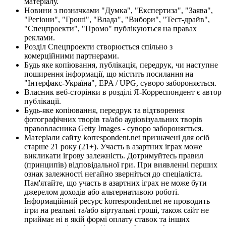
матеріалу.
Новини з позначками "Думка", "Експертиза", "Заява",
"Регіони", "Гроші", "Влада", "Вибори", "Тест-драйв",
"Спецпроекти", "Промо" публікуються на правах
реклами.
Розділ Спецпроекти створюється спільно з
комерційними партнерами.
Будь яке копіювання, публікація, передрук, чи наступне
поширення інформації, що містить посилання на
"Інтерфакс-Україна", EPA / UPG, суворо забороняється.
Власник веб-сторінки в розділі Я-Корреспондент є автор
публікації.
Будь-яке копіювання, передрук та відтворення
фотографічних творів та/або аудіовізуальних творів
правовласника Getty Images - суворо забороняється.
Матеріали сайту korrespondent.net призначені для осіб
старше 21 року (21+). Участь в азартних іграх може
викликати ігрову залежність. Дотримуйтесь правил
(принципів) відповідальної гри. При виявленні перших
ознак залежності негайно зверніться до спеціаліста.
Пам'ятайте, що участь в азартних іграх не може бути
джерелом доходів або альтернативою роботі.
Інформаційний ресурс korrespondent.net не проводить
ігри на реальні та/або віртуальні гроші, також сайт не
приймає ні в якій формі оплату ставок та інших