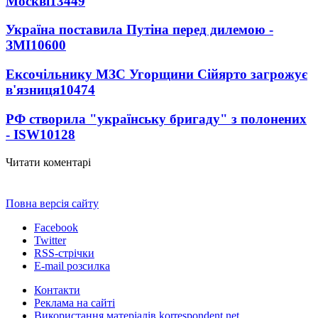
Москві
13449
Україна поставила Путіна перед дилемою -
ЗМІ
10600
Ексочільнику МЗС Угорщини Сійярто загрожує
в'язниця
10474
РФ створила "українську бригаду" з полонених
- ISW
10128
Читати коментарі
Повна версія сайту
Facebook
Twitter
RSS-стрічки
E-mail розсилка
Контакти
Реклама на сайті
Використання матеріалів korrespondent.net