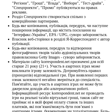
"Регіони", "Гроші", "Влада", "Вибори", "Тест-драйв",
"Спецпроекти", "Промо" публікуються на правах
реклами.
Розділ Спецпроекти створюється спільно з
комерційними партнерами.
Будь яке копіювання, публікація, передрук, чи наступне
поширення інформації, що містить посилання на
"Інтерфакс-Україна", EPA / UPG, суворо забороняється.
Власник веб-сторінки в розділі Я-Корреспондент є автор
публікації.
Будь-яке копіювання, передрук та відтворення
фотографічних творів та/або аудіовізуальних творів
правовласника Getty Images - суворо забороняється.
Матеріали сайту korrespondent.net призначені для осіб
старше 21 року (21+). Участь в азартних іграх може
викликати ігрову залежність. Дотримуйтесь правил
(принципів) відповідальної гри. При виявленні перших
ознак залежності негайно зверніться до спеціаліста.
Пам'ятайте, що участь в азартних іграх не може бути
джерелом доходів або альтернативою роботі.
Інформаційний ресурс korrespondent.net не проводить
ігри на реальні та/або віртуальні гроші, також сайт не
приймає ні в якій формі оплату ставок та інших
платежів, які пов’язані/можуть бути пов’язані з
азартними іграми, букмекерами чи тоталізаторами. Будь-