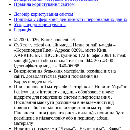
Правила користування сайтом
Договір користування сайтом
Політика у сфері конфіденційності і персональних даних
Угода щодо користування
Редакція
© 2000-2026, Korrespondent.net
Суб'єкт у сфері онлайн-медіа Назва онлайн-медіа –
«КореспонденТ.net» Адреса: 02091, місто Київ,
ХАРКІВСЬКЕ ШОСЕ, будинок 172-Б, офіс 208/1 E-mail:
sunlight@mediadim.com.ua
Телефон: 044-205-43-00
Ідентифікатор медіа – R40-06068
Використання будь-яких матеріалів, розміщених на
сайті, дозволяється за умови посилання на
Корреспондент.net.
При копіюванні матеріалів зі сторінки « Новини України
і світу» , для інтернет - видань - обов'язкове пряме
відкрите для пошукових систем гіперпосилання .
Посилання має бути розміщена в незалежності від
повного або часткового використання матеріалів.
Гіперпосилання ( для інтернет - видань) - повинна бути
розміщена в підзаголовку або в першому абзаці
матеріалу.
Новини з позначками "Думка", "Експертиза", "Заява",