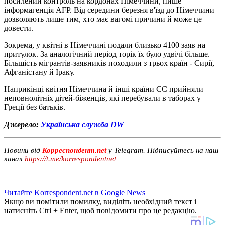
посилений контроль на кордонах Німеччини, пише
інформагенція AFP. Від середини березня в'їзд до Німеччини
дозволяють лише тим, хто має вагомі причини й може це
довести.
Зокрема, у квітні в Німеччині подали близько 4100 заяв на
притулок. За аналогічний період торік їх було удвічі більше.
Більшість мігрантів-заявників походили з трьох країн - Сирії,
Афганістану й Іраку.
Наприкінці квітня Німеччина й інші країни ЄС прийняли
неповнолітніх дітей-біженців, які перебували в таборах у
Греції без батьків.
Джерело:
Українська служба DW
Новини від
Корреспондент.net
у Telegram. Підписуйтесь на наш
канал
https://t.me/korrespondentnet
Читайте Korrespondent.net в Google News
Якщо ви помітили помилку, виділіть необхідний текст і
натисніть Ctrl + Enter, щоб повідомити про це редакцію.