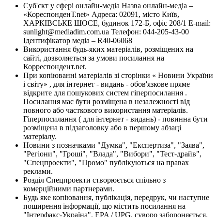
Суб'єкт у сфері онлайн-медіа Назва онлайн-медіа –
«КореспонденТ.net» Адреса: 02091, місто Київ,
ХАРКІВСЬКЕ ШОСЕ, будинок 172-Б, офіс 208/1 E-mail:
sunlight@mediadim.com.ua
Телефон: 044-205-43-00
Ідентифікатор медіа – R40-06068
Використання будь-яких матеріалів, розміщених на
сайті, дозволяється за умови посилання на
Корреспондент.net.
При копіюванні матеріалів зі сторінки « Новини України
і світу» , для інтернет - видань - обов'язкове пряме
відкрите для пошукових систем гіперпосилання .
Посилання має бути розміщена в незалежності від
повного або часткового використання матеріалів.
Гіперпосилання ( для інтернет - видань) - повинна бути
розміщена в підзаголовку або в першому абзаці
матеріалу.
Новини з позначками "Думка", "Експертиза", "Заява",
"Регіони", "Гроші", "Влада", "Вибори", "Тест-драйв",
"Спецпроекти", "Промо" публікуються на правах
реклами.
Розділ Спецпроекти створюється спільно з
комерційними партнерами.
Будь яке копіювання, публікація, передрук, чи наступне
поширення інформації, що містить посилання на
"Інтерфакс-Україна", EPA / UPG, суворо забороняється.