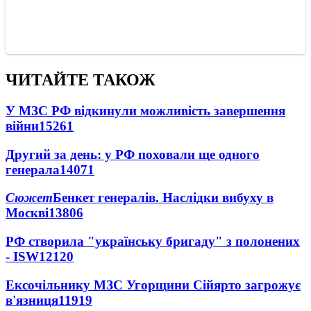
ЧИТАЙТЕ ТАКОЖ
У МЗС РФ відкинули можливість завершення
війни
15261
Другий за день: у РФ поховали ще одного
генерала
14071
Сюжет
Бенкет генералів. Наслідки вибуху в
Москві
13806
РФ створила "українську бригаду" з полонених
- ISW
12120
Ексочільнику МЗС Угорщини Сійярто загрожує
в'язниця
11919