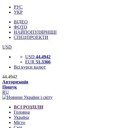
РУС
УКР
ВІДЕО
ФОТО
НАЙПОПУЛЯРНІШІ
СПЕЦПРОЕКТИ
USD
USD
44.4942
EUR
51.3366
Всі курси валют
44.4942
Авторизація
Пошук
RU
ВСІ РОЗДІЛИ
Головна
Україна
Місто
Світ