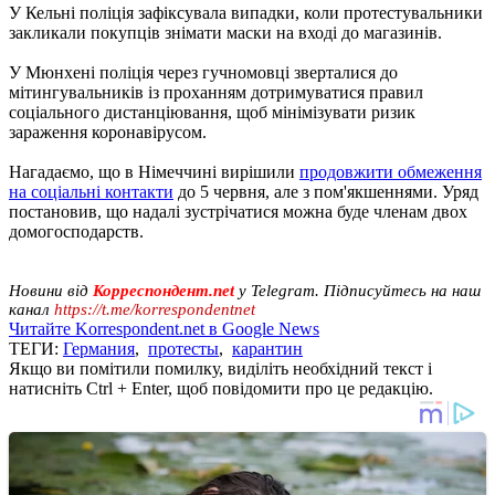
У Кельні поліція зафіксувала випадки, коли протестувальники
закликали покупців знімати маски на вході до магазинів.
У Мюнхені поліція через гучномовці зверталися до
мітингувальників із проханням дотримуватися правил
соціального дистанціювання, щоб мінімізувати ризик
зараження коронавірусом.
Нагадаємо, що в Німеччині вирішили
продовжити обмеження
на соціальні контакти
до 5 червня, але з пом'якшеннями. Уряд
постановив, що надалі зустрічатися можна буде членам двох
домогосподарств.
Новини від
Корреспондент.net
у Telegram. Підписуйтесь на наш
канал
https://t.me/korrespondentnet
Читайте Korrespondent.net в Google News
ТЕГИ:
Германия
,
протесты
,
карантин
Якщо ви помітили помилку, виділіть необхідний текст і
натисніть Ctrl + Enter, щоб повідомити про це редакцію.