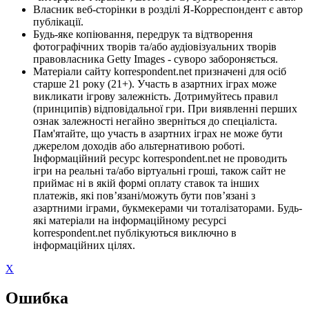
Власник веб-сторінки в розділі Я-Корреспондент є автор
публікації.
Будь-яке копіювання, передрук та відтворення
фотографічних творів та/або аудіовізуальних творів
правовласника Getty Images - суворо забороняється.
Матеріали сайту korrespondent.net призначені для осіб
старше 21 року (21+). Участь в азартних іграх може
викликати ігрову залежність. Дотримуйтесь правил
(принципів) відповідальної гри. При виявленні перших
ознак залежності негайно зверніться до спеціаліста.
Пам'ятайте, що участь в азартних іграх не може бути
джерелом доходів або альтернативою роботі.
Інформаційний ресурс korrespondent.net не проводить
ігри на реальні та/або віртуальні гроші, також сайт не
приймає ні в якій формі оплату ставок та інших
платежів, які пов’язані/можуть бути пов’язані з
азартними іграми, букмекерами чи тоталізаторами. Будь-
які матеріали на інформаційному ресурсі
korrespondent.net публікуються виключно в
інформаційних цілях.
X
Ошибка