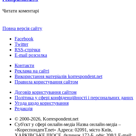
Читати коментарі
Повна версія сайту
Facebook
Twitter
RSS-стрічки
E-mail розсилка
Контакти
Реклама на сайті
Використання матеріалів korrespondent.net
Правила користування сайтом
Договір користування сайтом
Політика у сфері конфіденційності і персональних даних
Угода щодо користування
Редакція
© 2000-2026, Korrespondent.net
Суб'єкт у сфері онлайн-медіа Назва онлайн-медіа –
«КореспонденТ.net» Адреса: 02091, місто Київ,
ХАРКІВСЬКЕ ШОСЕ, будинок 172-Б, офіс 208/1 E-mail: