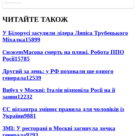
ЧИТАЙТЕ ТАКОЖ
У Білорусі засудили лідера Ляпіса Трубецького
Міхалка
15899
Сюжет
Масова смерть на пляжі. Робота ППО
Росії
15785
Другий за день: у РФ поховали ще одного
генерала
12539
Вибух у Москві: Італія відповіла Росії на її
заяви
12232
ЄС відзавтра змінює правила для чоловіків із
України
9881
ЗМІ: У ресторані в Москві загинула дочка
генерала
9293