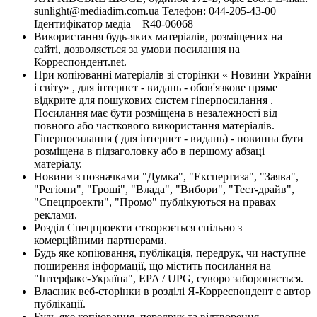
sunlight@mediadim.com.ua
Телефон: 044-205-43-00
Ідентифікатор медіа – R40-06068
Використання будь-яких матеріалів, розміщених на
сайті, дозволяється за умови посилання на
Корреспондент.net.
При копіюванні матеріалів зі сторінки « Новини України
і світу» , для інтернет - видань - обов'язкове пряме
відкрите для пошукових систем гіперпосилання .
Посилання має бути розміщена в незалежності від
повного або часткового використання матеріалів.
Гіперпосилання ( для інтернет - видань) - повинна бути
розміщена в підзаголовку або в першому абзаці
матеріалу.
Новини з позначками "Думка", "Експертиза", "Заява",
"Регіони", "Гроші", "Влада", "Вибори", "Тест-драйв",
"Спецпроекти", "Промо" публікуються на правах
реклами.
Розділ Спецпроекти створюється спільно з
комерційними партнерами.
Будь яке копіювання, публікація, передрук, чи наступне
поширення інформації, що містить посилання на
"Інтерфакс-Україна", EPA / UPG, суворо забороняється.
Власник веб-сторінки в розділі Я-Корреспондент є автор
публікації.
Будь-яке копіювання, передрук та відтворення