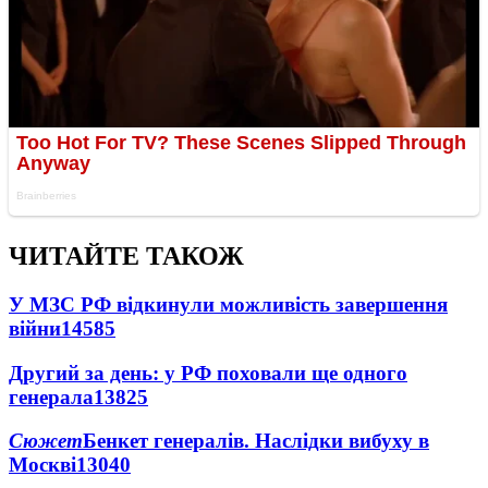
ЧИТАЙТЕ ТАКОЖ
У МЗС РФ відкинули можливість завершення
війни
14585
Другий за день: у РФ поховали ще одного
генерала
13825
Сюжет
Бенкет генералів. Наслідки вибуху в
Москві
13040