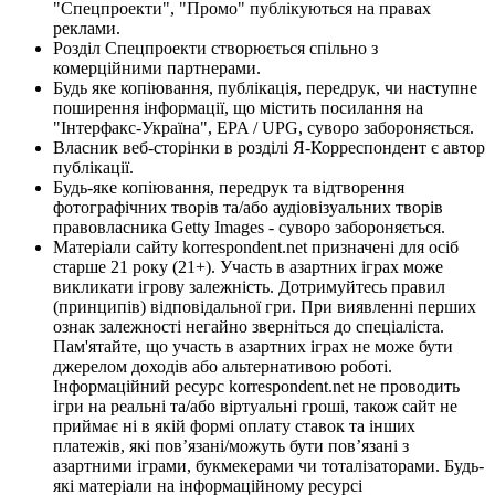
"Спецпроекти", "Промо" публікуються на правах
реклами.
Розділ Спецпроекти створюється спільно з
комерційними партнерами.
Будь яке копіювання, публікація, передрук, чи наступне
поширення інформації, що містить посилання на
"Інтерфакс-Україна", EPA / UPG, суворо забороняється.
Власник веб-сторінки в розділі Я-Корреспондент є автор
публікації.
Будь-яке копіювання, передрук та відтворення
фотографічних творів та/або аудіовізуальних творів
правовласника Getty Images - суворо забороняється.
Матеріали сайту korrespondent.net призначені для осіб
старше 21 року (21+). Участь в азартних іграх може
викликати ігрову залежність. Дотримуйтесь правил
(принципів) відповідальної гри. При виявленні перших
ознак залежності негайно зверніться до спеціаліста.
Пам'ятайте, що участь в азартних іграх не може бути
джерелом доходів або альтернативою роботі.
Інформаційний ресурс korrespondent.net не проводить
ігри на реальні та/або віртуальні гроші, також сайт не
приймає ні в якій формі оплату ставок та інших
платежів, які пов’язані/можуть бути пов’язані з
азартними іграми, букмекерами чи тоталізаторами. Будь-
які матеріали на інформаційному ресурсі