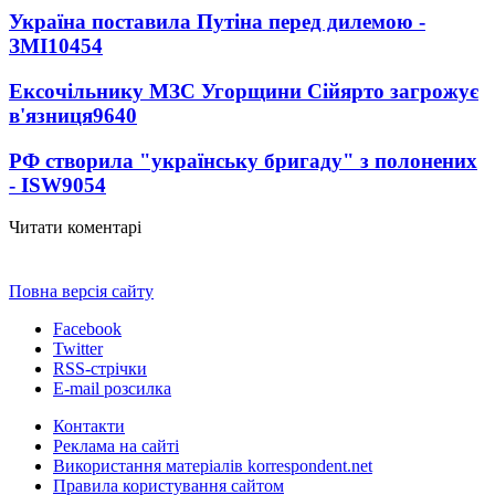
Україна поставила Путіна перед дилемою -
ЗМІ
10454
Ексочільнику МЗС Угорщини Сійярто загрожує
в'язниця
9640
РФ створила "українську бригаду" з полонених
- ISW
9054
Читати коментарі
Повна версія сайту
Facebook
Twitter
RSS-стрічки
E-mail розсилка
Контакти
Реклама на сайті
Використання матеріалів korrespondent.net
Правила користування сайтом