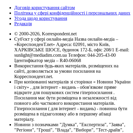
Договір користування сайтом
Політика у сфері конфіденційності і персональних даних
Угода щодо користування
Редакція
© 2000-2026, Korrespondent.net
Суб'єкт у сфері онлайн-медіа Назва онлайн-медіа –
«КореспонденТ.net» Адреса: 02091, місто Київ,
ХАРКІВСЬКЕ ШОСЕ, будинок 172-Б, офіс 208/1 E-mail:
sunlight@mediadim.com.ua
Телефон: 044-205-43-00
Ідентифікатор медіа – R40-06068
Використання будь-яких матеріалів, розміщених на
сайті, дозволяється за умови посилання на
Корреспондент.net.
При копіюванні матеріалів зі сторінки « Новини України
і світу» , для інтернет - видань - обов'язкове пряме
відкрите для пошукових систем гіперпосилання .
Посилання має бути розміщена в незалежності від
повного або часткового використання матеріалів.
Гіперпосилання ( для інтернет - видань) - повинна бути
розміщена в підзаголовку або в першому абзаці
матеріалу.
Новини з позначками "Думка", "Експертиза", "Заява",
"Регіони", "Гроші", "Влада", "Вибори", "Тест-драйв",