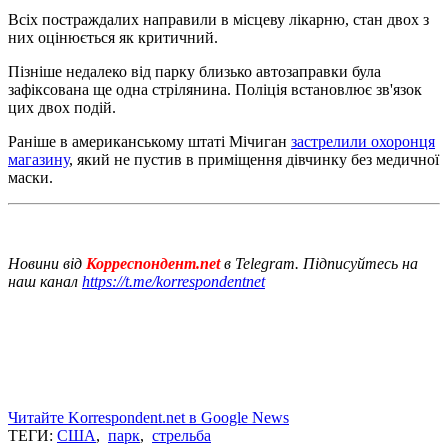
Всіх постраждалих направили в місцеву лікарню, стан двох з
них оцінюється як критичний.
Пізніше недалеко від парку близько автозаправки була
зафіксована ще одна стрілянина. Поліція встановлює зв'язок
цих двох подій.
Раніше в американському штаті Мічиган
застрелили охоронця
магазину
, який не пустив в приміщення дівчинку без медичної
маски.
Новини від
Корреспондент.net
в Telegram. Підписуйтесь на
наш канал
https://t.me/korrespondentnet
Читайте Korrespondent.net в Google News
ТЕГИ:
США
,
парк
,
стрельба