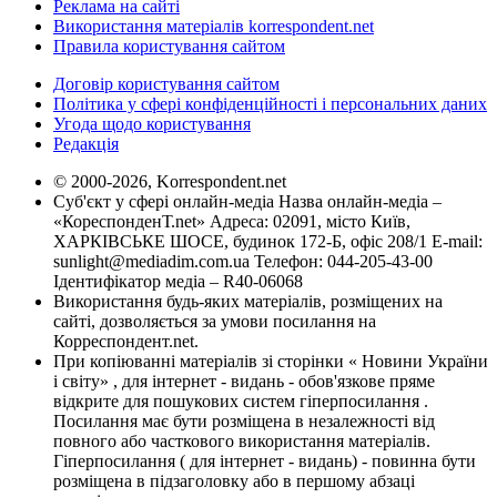
Реклама на сайті
Використання матеріалів korrespondent.net
Правила користування сайтом
Договір користування сайтом
Політика у сфері конфіденційності і персональних даних
Угода щодо користування
Редакція
© 2000-2026, Korrespondent.net
Суб'єкт у сфері онлайн-медіа Назва онлайн-медіа –
«КореспонденТ.net» Адреса: 02091, місто Київ,
ХАРКІВСЬКЕ ШОСЕ, будинок 172-Б, офіс 208/1 E-mail:
sunlight@mediadim.com.ua
Телефон: 044-205-43-00
Ідентифікатор медіа – R40-06068
Використання будь-яких матеріалів, розміщених на
сайті, дозволяється за умови посилання на
Корреспондент.net.
При копіюванні матеріалів зі сторінки « Новини України
і світу» , для інтернет - видань - обов'язкове пряме
відкрите для пошукових систем гіперпосилання .
Посилання має бути розміщена в незалежності від
повного або часткового використання матеріалів.
Гіперпосилання ( для інтернет - видань) - повинна бути
розміщена в підзаголовку або в першому абзаці