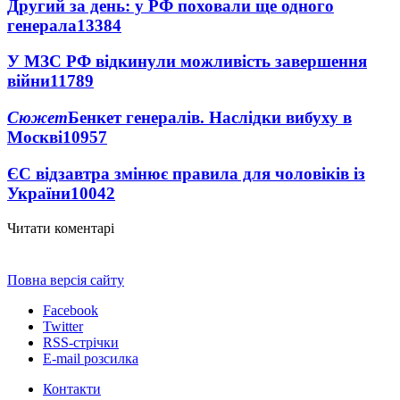
Другий за день: у РФ поховали ще одного
генерала
13384
У МЗС РФ відкинули можливість завершення
війни
11789
Сюжет
Бенкет генералів. Наслідки вибуху в
Москві
10957
ЄС відзавтра змінює правила для чоловіків із
України
10042
Читати коментарі
Повна версія сайту
Facebook
Twitter
RSS-стрічки
E-mail розсилка
Контакти