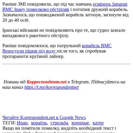
Раніше ЗМІ повідомили, що під час навчань
есмінець Jamaran
ВМС Ірану помилково обстріляв
і потопив дружній корабель.
Зазначалося, що пошкоджений корабель затонув, загинули від
20 до 40 осіб.
Іранські військові не повідомляють про те, що судно зазнало
випадкового ракетного обстрілу.
Раніше повідомлялося, що патрульний
корабель ВМС
Венесуели пішов під воду
після того, як спробував
протаранити круїзний лайнер.
Новини від
Корреспондент.net
в Telegram. Підписуйтесь на
наш канал
https://t.me/korrespondentnet
Читайте Korrespondent.net в Google News
ТЕГИ:
Иран
,
корабль
,
стрельба
,
военные
,
катер
Якщо ви помітили помилку, виділіть необхідний текст і