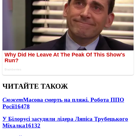
ЧИТАЙТЕ ТАКОЖ
Сюжет
Масова смерть на пляжі. Робота ППО
Росії
16478
У Білорусі засудили лідера Ляпіса Трубецького
Міхалка
16132