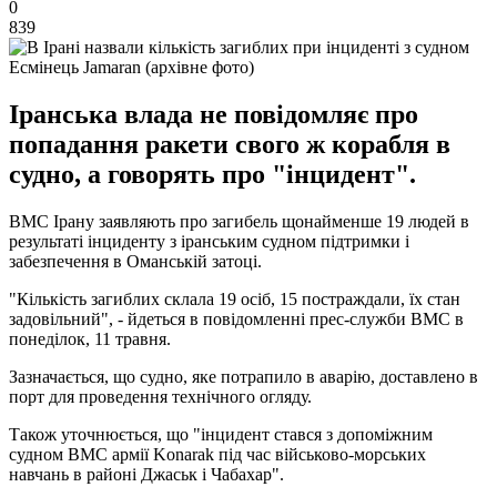
0
839
Есмінець Jamaran (архівне фото)
Іранська влада не повідомляє про
попадання ракети свого ж корабля в
судно, а говорять про "інцидент".
ВМС Ірану заявляють про загибель щонайменше 19 людей в
результаті інциденту з іранським судном підтримки і
забезпечення в Оманській затоці.
"Кількість загиблих склала 19 осіб, 15 постраждали, їх стан
задовільний", - йдеться в повідомленні прес-служби ВМС в
понеділок, 11 травня.
Зазначається, що судно, яке потрапило в аварію, доставлено в
порт для проведення технічного огляду.
Також уточнюється, що "інцидент стався з допоміжним
судном ВМС армії Konarak під час військово-морських
навчань в районі Джаськ і Чабахар".