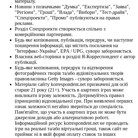
матеріалу.
Новини з позначками "Думка", "Експертиза", "Заява",
"Регіони", "Гроші", "Влада", "Вибори", "Тест-драйв",
"Спецпроекти", "Промо" публікуються на правах
реклами.
Розділ Спецпроекти створюється спільно з
комерційними партнерами.
Будь яке копіювання, публікація, передрук, чи наступне
поширення інформації, що містить посилання на
"Інтерфакс-Україна", EPA / UPG, суворо забороняється.
Власник веб-сторінки в розділі Я-Корреспондент є автор
публікації.
Будь-яке копіювання, передрук та відтворення
фотографічних творів та/або аудіовізуальних творів
правовласника Getty Images - суворо забороняється.
Матеріали сайту korrespondent.net призначені для осіб
старше 21 року (21+). Участь в азартних іграх може
викликати ігрову залежність. Дотримуйтесь правил
(принципів) відповідальної гри. При виявленні перших
ознак залежності негайно зверніться до спеціаліста.
Пам'ятайте, що участь в азартних іграх не може бути
джерелом доходів або альтернативою роботі.
Інформаційний ресурс korrespondent.net не проводить
ігри на реальні та/або віртуальні гроші, також сайт не
приймає ні в якій формі оплату ставок та інших