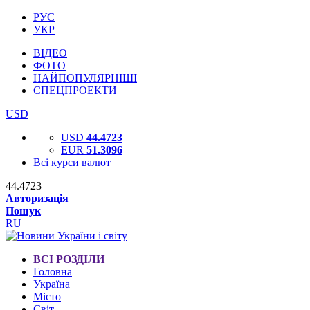
РУС
УКР
ВІДЕО
ФОТО
НАЙПОПУЛЯРНІШІ
СПЕЦПРОЕКТИ
USD
USD
44.4723
EUR
51.3096
Всі курси валют
44.4723
Авторизація
Пошук
RU
ВСІ РОЗДІЛИ
Головна
Україна
Місто
Світ