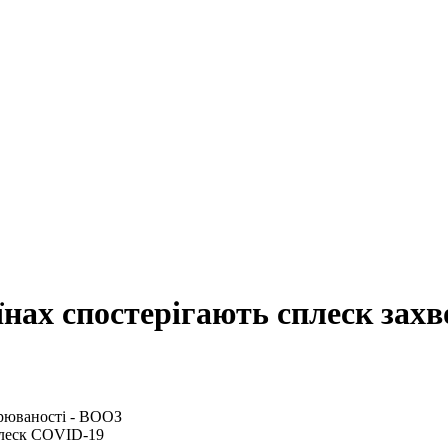
їнах спостерігають сплеск зах
плеск COVID-19