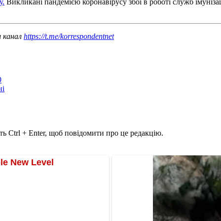
у.
Викликані пандемією коронавірусу збої в роботі служб імуніза
ш канал
https://t.me/korrespondentnet
9
ні
ь Ctrl + Enter, щоб повідомити про це редакцію.