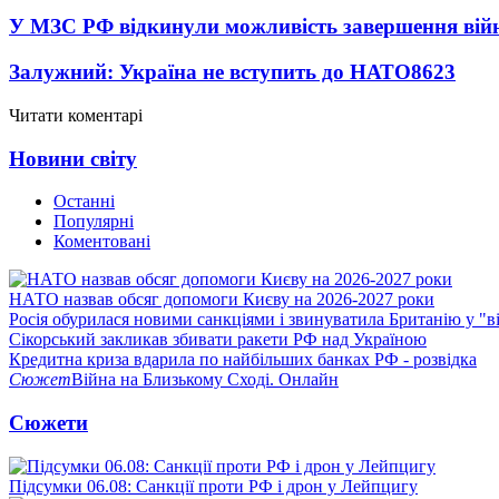
У МЗС РФ відкинули можливість завершення вій
Залужний: Україна не вступить до НАТО
8623
Читати коментарі
Новини світу
Останні
Популярні
Коментовані
НАТО назвав обсяг допомоги Києву на 2026-2027 роки
Росія обурилася новими санкціями і звинуватила Британію у "в
Сікорський закликав збивати ракети РФ над Україною
Кредитна криза вдарила по найбільших банках РФ - розвідка
Сюжет
Війна на Близькому Сході. Онлайн
Сюжети
Підсумки 06.08: Санкції проти РФ і дрон у Лейпцигу