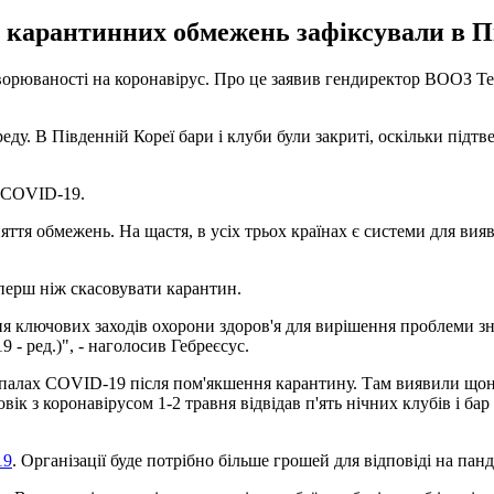
 карантинних обмежень зафіксували в Пі
хворюваності на коронавірус. Про це заявив гендиректор ВООЗ Т
ду. В Південній Кореї бари і клуби були закриті, оскільки підтв
к COVID-19.
тя обмежень. На щастя, в усіх трьох країнах є системи для виявл
 перш ніж скасовувати карантин.
 ключових заходів охорони здоров'я для вирішення проблеми зня
- ред.)", - наголосив Гебреєсус.
 спалах COVID-19 після пом'якшення карантину. Там виявили щон
овік з коронавірусом 1-2 травня відвідав п'ять нічних клубів і ба
19
. Організації буде потрібно більше грошей для відповіді на пан