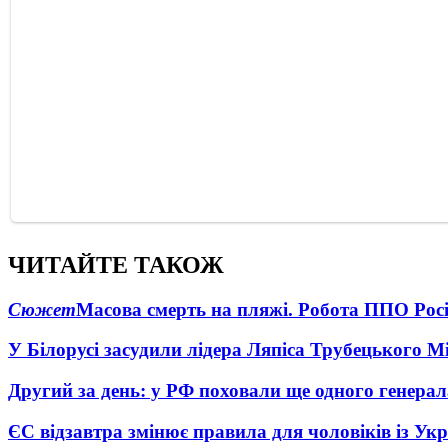
ЧИТАЙТЕ ТАКОЖ
Сюжет
Масова смерть на пляжі. Робота ППО Росі
У Білорусі засудили лідера Ляпіса Трубецького М
Другий за день: у РФ поховали ще одного генерал
ЄС відзавтра змінює правила для чоловіків із Ук