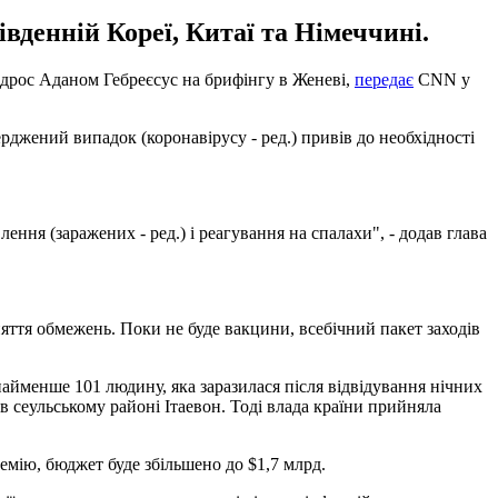
вденній Кореї, Китаї та Німеччині.
едрос Аданом Гебреєсус на брифінгу в Женеві,
передає
CNN у
ерджений випадок (коронавірусу - ред.) привів до необхідності
ення (заражених - ред.) і реагування на спалахи", - додав глава
ття обмежень. Поки не буде вакцини, всебічний пакет заходів
айменше 101 людину, яка заразилася після відвідування нічних
р в сеульському районі Ітаевон. Тоді влада країни прийняла
демію, бюджет буде збільшено до $1,7 млрд.