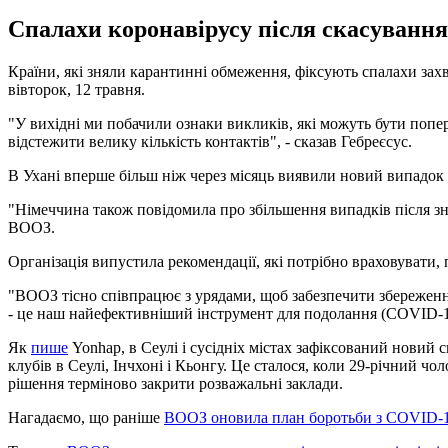
Спалахи коронавірусу після скасування
Країни, які зняли карантинні обмеження, фіксують спалахи за
вівторок, 12 травня.
"У вихідні ми побачили ознаки викликів, які можуть бути попере
відстежити велику кількість контактів", - сказав Гебреєсус.
В Ухані вперше більш ніж через місяць виявили новий випадо
"Німеччина також повідомила про збільшення випадків після знят
ВООЗ.
Організація випустила рекомендації, які потрібно враховувати,
"ВООЗ тісно співпрацює з урядами, щоб забезпечити збереження
- це наш найефективніший інструмент для подолання (COVID-19 
Як
пише
Yonhap, в Сеулі і сусідніх містах зафіксований новий
клубів в Сеулі, Інчхоні і Кьонгу. Це сталося, коли 29-річний чол
рішення терміново закрити розважальні заклади.
Нагадаємо, що раніше
ВООЗ оновила план боротьби з COVID-