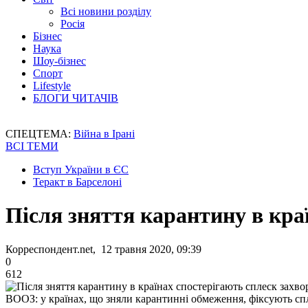
Всі новини розділу
Росія
Бізнес
Наука
Шоу-бізнес
Спорт
Lifestyle
БЛОГИ ЧИТАЧІВ
СПЕЦТЕМА:
Війна в Ірані
ВСІ ТЕМИ
Вступ України в ЄС
Теракт в Барселоні
Після зняття карантину в кра
Корреспондент.net, 12 травня 2020, 09:39
0
612
ВООЗ: у країнах, що зняли карантинні обмеження, фіксують с