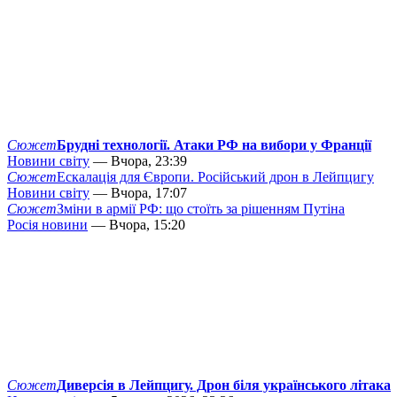
Сюжет
Брудні технології. Атаки РФ на вибори у Франції
Новини світу
— Вчора, 23:39
Сюжет
Ескалація для Європи. Російський дрон в Лейпцигу
Новини світу
— Вчора, 17:07
Сюжет
Зміни в армії РФ: що стоїть за рішенням Путіна
Росія новини
— Вчора, 15:20
Сюжет
Диверсія в Лейпцигу. Дрон біля українського літака