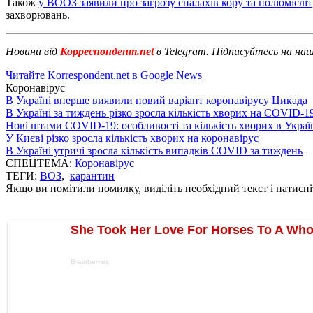
Також
у ВООЗ заявили про загрозу спалахів кору та поліомієліт
захворювань.
Новини від
Корреспондент.net
в Telegram. Підписуйтесь на на
Читайте Korrespondent.net в Google News
Коронавірус
В Україні вперше виявили новий варіант коронавірусу Цикада
В Україні за тиждень різко зросла кількість хворих на COVID-1
Нові штами COVID-19: особливості та кількість хворих в Украї
У Києві різко зросла кількість хворих на коронавірус
В Україні утричі зросла кількість випадків COVID за тиждень
СПЕЦТЕМА:
Коронавірус
ТЕГИ:
ВОЗ
,
карантин
Якщо ви помітили помилку, виділіть необхідний текст і натисніт