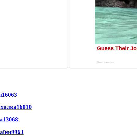
ї
16063
іхалка
16010
а
13068
раїни
9963