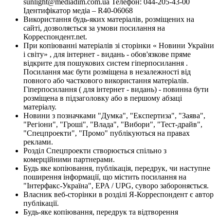
sunlight@mediadim.com.ua
Телефон: 044-205-43-00
Ідентифікатор медіа – R40-06068
Використання будь-яких матеріалів, розміщених на
сайті, дозволяється за умови посилання на
Корреспондент.net.
При копіюванні матеріалів зі сторінки « Новини України
і світу» , для інтернет - видань - обов'язкове пряме
відкрите для пошукових систем гіперпосилання .
Посилання має бути розміщена в незалежності від
повного або часткового використання матеріалів.
Гіперпосилання ( для інтернет - видань) - повинна бути
розміщена в підзаголовку або в першому абзаці
матеріалу.
Новини з позначками "Думка", "Експертиза", "Заява",
"Регіони", "Гроші", "Влада", "Вибори", "Тест-драйв",
"Спецпроекти", "Промо" публікуються на правах
реклами.
Розділ Спецпроекти створюється спільно з
комерційними партнерами.
Будь яке копіювання, публікація, передрук, чи наступне
поширення інформації, що містить посилання на
"Інтерфакс-Україна", EPA / UPG, суворо забороняється.
Власник веб-сторінки в розділі Я-Корреспондент є автор
публікації.
Будь-яке копіювання, передрук та відтворення