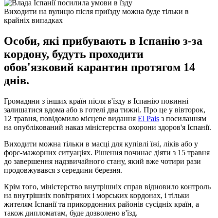
Виходити на вулицю після приїзду можна буде тільки в
крайніх випадках
Особи, які прибувають в Іспанію з-за
кордону, будуть проходити
обов'язковий карантин протягом 14
днів.
Громадяни з інших країн після в'їзду в Іспанію повинні
залишатися вдома або в готелі два тижні. Про це у вівторок,
12 травня, повідомило місцеве видання
El Pais
з посиланням
на опублікований наказ міністерства охорони здоров'я Іспанії.
Виходити можна тільки в масці для купівлі їжі, ліків або у
форс-мажорних ситуаціях. Рішення починає діяти з 15 травня
до завершення надзвичайного стану, який вже чотири рази
продовжувався з середини березня.
Крім того, міністерство внутрішніх справ відновило контроль
на внутрішніх повітряних і морських кордонах, і тільки
жителям Іспанії та прикордонних районів сусідніх країн, а
також дипломатам, буде дозволено в'їзд.