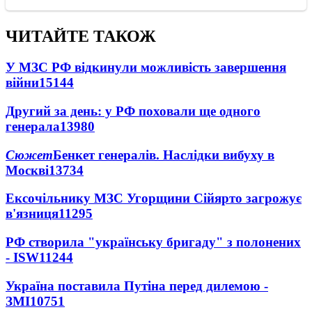
ЧИТАЙТЕ ТАКОЖ
У МЗС РФ відкинули можливість завершення
війни
15144
Другий за день: у РФ поховали ще одного
генерала
13980
Сюжет
Бенкет генералів. Наслідки вибуху в
Москві
13734
Ексочільнику МЗС Угорщини Сійярто загрожує
в'язниця
11295
РФ створила "українську бригаду" з полонених
- ISW
11244
Україна поставила Путіна перед дилемою -
ЗМІ
10751