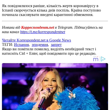
Як повідомлялося раніше, кількість жертв коронавірусу в
Іспанії скорочується кілька днів поспіль. Країна поступово
починала скасовувати введені карантинні обмеження.
Новини від
Корреспондент.net
в Telegram. Підписуйтесь на
наш канал
https://t.me/korrespondentnet
Читайте Korrespondent.net в Google News
ТЕГИ:
Испания
,
эпидемия
,
запрет
Якщо ви помітили помилку, виділіть необхідний текст і
натисніть Ctrl + Enter, щоб повідомити про це редакцію.