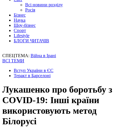
Всі новини розділу
Росія
Бізнес
Наука
Шоу-бізнес
Спорт
Lifestyle
БЛОГИ ЧИТАЧІВ
СПЕЦТЕМА:
Війна в Ірані
ВСІ ТЕМИ
Вступ України в ЄС
Теракт в Барселоні
Лукашенко про боротьбу з
COVID-19: Інші країни
використовують метод
Білорусі