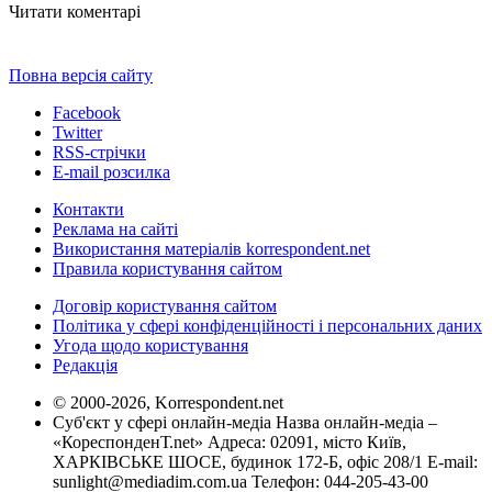
Читати коментарі
Повна версія сайту
Facebook
Twitter
RSS-стрічки
E-mail розсилка
Контакти
Реклама на сайті
Використання матеріалів korrespondent.net
Правила користування сайтом
Договір користування сайтом
Політика у сфері конфіденційності і персональних даних
Угода щодо користування
Редакція
© 2000-2026, Korrespondent.net
Суб'єкт у сфері онлайн-медіа Назва онлайн-медіа –
«КореспонденТ.net» Адреса: 02091, місто Київ,
ХАРКІВСЬКЕ ШОСЕ, будинок 172-Б, офіс 208/1 E-mail:
sunlight@mediadim.com.ua
Телефон: 044-205-43-00