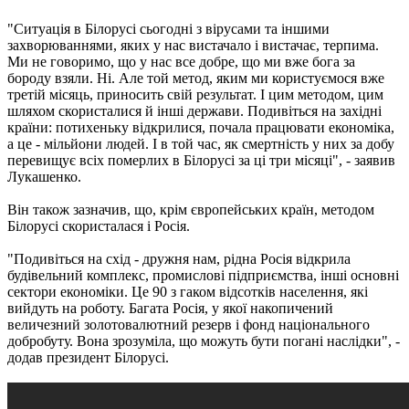
"Ситуація в Білорусі сьогодні з вірусами та іншими
захворюваннями, яких у нас вистачало і вистачає, терпима.
Ми не говоримо, що у нас все добре, що ми вже бога за
бороду взяли. Ні. Але той метод, яким ми користуємося вже
третій місяць, приносить свій результат. І цим методом, цим
шляхом скористалися й інші держави. Подивіться на західні
країни: потихеньку відкрилися, почала працювати економіка,
а це - мільйони людей. І в той час, як смертність у них за добу
перевищує всіх померлих в Білорусі за ці три місяці", - заявив
Лукашенко.
Він також зазначив, що, крім європейських країн, методом
Білорусі скористалася і Росія.
"Подивіться на схід - дружня нам, рідна Росія відкрила
будівельний комплекс, промислові підприємства, інші основні
сектори економіки. Це 90 з гаком відсотків населення, які
вийдуть на роботу. Багата Росія, у якої накопичений
величезний золотовалютний резерв і фонд національного
добробуту. Вона зрозуміла, що можуть бути погані наслідки", -
додав президент Білорусі.