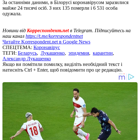
За останніми даними, в Білорусі коронавірусом заразилися
майже 24 тисячі осіб. З них 135 померли і 6 531 особа
одужала.
Новини від
Корреспондент.net
в Telegram. Підписуйтесь на
наш канал
https://t.me/korrespondentnet
Читайте Korrespondent.net в Google News
СПЕЦТЕМА:
Коронавірус
ТЕГИ:
Беларусь
,
Лукашенко
,
эпидемия
,
карантин
,
Александр Лукашенко
Якщо ви помітили помилку, виділіть необхідний текст і
натисніть Ctrl + Enter, щоб повідомити про це редакцію.