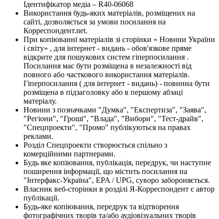
Ідентифікатор медіа – R40-06068
Використання будь-яких матеріалів, розміщених на
сайті, дозволяється за умови посилання на
Корреспондент.net.
При копіюванні матеріалів зі сторінки « Новини України
і світу» , для інтернет - видань - обов'язкове пряме
відкрите для пошукових систем гіперпосилання .
Посилання має бути розміщена в незалежності від
повного або часткового використання матеріалів.
Гіперпосилання ( для інтернет - видань) - повинна бути
розміщена в підзаголовку або в першому абзаці
матеріалу.
Новини з позначками "Думка", "Експертиза", "Заява",
"Регіони", "Гроші", "Влада", "Вибори", "Тест-драйв",
"Спецпроекти", "Промо" публікуються на правах
реклами.
Розділ Спецпроекти створюється спільно з
комерційними партнерами.
Будь яке копіювання, публікація, передрук, чи наступне
поширення інформації, що містить посилання на
"Інтерфакс-Україна", EPA / UPG, суворо забороняється.
Власник веб-сторінки в розділі Я-Корреспондент є автор
публікації.
Будь-яке копіювання, передрук та відтворення
фотографічних творів та/або аудіовізуальних творів