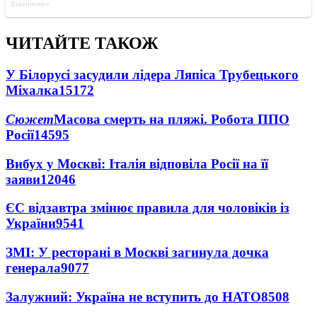
ЧИТАЙТЕ ТАКОЖ
У Білорусі засудили лідера Ляпіса Трубецького
Міхалка
15172
Сюжет
Масова смерть на пляжі. Робота ППО
Росії
14595
Вибух у Москві: Італія відповіла Росії на її
заяви
12046
ЄС відзавтра змінює правила для чоловіків із
України
9541
ЗМІ: У ресторані в Москві загинула дочка
генерала
9077
Залужний: Україна не вступить до НАТО
8508