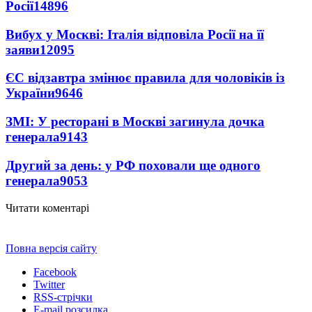
Росії
14896
Вибух у Москві: Італія відповіла Росії на її
заяви
12095
ЄС відзавтра змінює правила для чоловіків із
України
9646
ЗМІ: У ресторані в Москві загинула дочка
генерала
9143
Другий за день: у РФ поховали ще одного
генерала
9053
Читати коментарі
Повна версія сайту
Facebook
Twitter
RSS-стрічки
E-mail розсилка