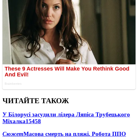
ЧИТАЙТЕ ТАКОЖ
У Білорусі засудили лідера Ляпіса Трубецького
Міхалка
15458
Сюжет
Масова смерть на пляжі. Робота ППО