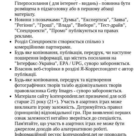
Гіперпосилання ( для інтернет - видань) - повинна бути
розміщена в підзаголовку або в першому абзаці
матеріалу.
Новини з позначками "Думка", "Експертиза", "Заява",
"Регіони", "Гроші", "Влада", "Вибори", "Тест-драйв",
"Спецпроекти", "Промо" публікуються на правах
реклами.
Розділ Спецпроекти створюється спільно з
комерційними партнерами.
Будь яке копіювання, публікація, передрук, чи наступне
поширення інформації, що містить посилання на
"Інтерфакс-Україна", EPA / UPG, суворо забороняється.
Власник веб-сторінки в розділі Я-Корреспондент є автор
публікації.
Будь-яке копіювання, передрук та відтворення
фотографічних творів та/або аудіовізуальних творів
правовласника Getty Images - суворо забороняється.
Матеріали сайту korrespondent.net призначені для осіб
старше 21 року (21+). Участь в азартних іграх може
викликати ігрову залежність. Дотримуйтесь правил
(принципів) відповідальної гри. При виявленні перших
ознак залежності негайно зверніться до спеціаліста.
Пам'ятайте, що участь в азартних іграх не може бути
джерелом доходів або альтернативою роботі.
Інформаційний ресурс korrespondent.net не проводить