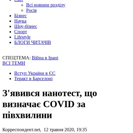
Всі новини розділу
Росія
Бізнес
Наука
Шоу-бізнес
Спорт
Lifestyle
БЛОГИ ЧИТАЧІВ
СПЕЦТЕМА:
Війна в Ірані
ВСІ ТЕМИ
Вступ України в ЄС
Теракт в Барселоні
З'явився нанотест, що
визначає COVID за
півхвилини
Корреспондент.net, 12 травня 2020, 19:35