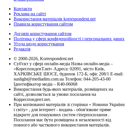
Контакти
Реклама на сайті
Використання матеріалів korrespondent.net
Правила користування сайтом
Договір користування сайтом
Політика у сфері конфіденційності і персональних даних
Угода щодо користування
Редакція
© 2000-2026, Korrespondent.net
Суб'єкт у сфері онлайн-медіа Назва онлайн-медіа –
«КореспонденТ.net» Адреса: 02091, місто Київ,
ХАРКІВСЬКЕ ШОСЕ, будинок 172-Б, офіс 208/1 E-mail:
sunlight@mediadim.com.ua
Телефон: 044-205-43-00
Ідентифікатор медіа – R40-06068
Використання будь-яких матеріалів, розміщених на
сайті, дозволяється за умови посилання на
Корреспондент.net.
При копіюванні матеріалів зі сторінки « Новини України
і світу» , для інтернет - видань - обов'язкове пряме
відкрите для пошукових систем гіперпосилання .
Посилання має бути розміщена в незалежності від
повного або часткового використання матеріалів.