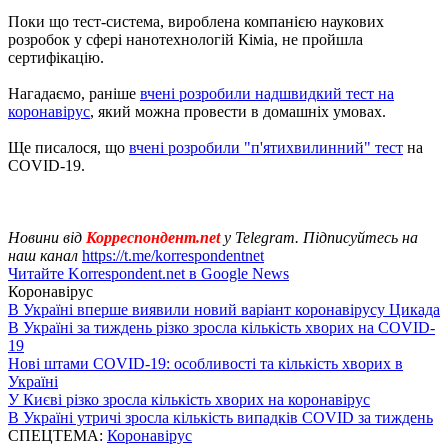
Поки що тест-система, вироблена компанією наукових
розробок у сфері нанотехнологій Кіміа, не пройшла
сертифікацію.
Нагадаємо, раніше
вчені розробили надшвидкий тест на
коронавірус
, який можна провести в домашніх умовах.
Ще писалося, що
вчені розробили "п'ятихвилинний" тест
на
COVID-19.
Новини від
Корреспондент.net
у Telegram. Підписуйтесь на
наш канал
https://t.me/korrespondentnet
Читайте Korrespondent.net в Google News
Коронавірус
В Україні вперше виявили новий варіант коронавірусу Цикада
В Україні за тиждень різко зросла кількість хворих на COVID-
19
Нові штами COVID-19: особливості та кількість хворих в
Україні
У Києві різко зросла кількість хворих на коронавірус
В Україні утричі зросла кількість випадків COVID за тиждень
СПЕЦТЕМА:
Коронавірус