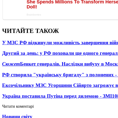
ЧИТАЙТЕ ТАКОЖ
У МЗС РФ відкинули можливість завершення вій
Другий за день: у РФ поховали ще одного генерал
Сюжет
Бенкет генералів. Наслідки вибуху в Моск
РФ створила "українську бригаду" з полонених -
Ексочільнику МЗС Угорщини Сійярто загрожує в
Україна поставила Путіна перед дилемою - ЗМІ
10
Читати коментарі
Новини світу