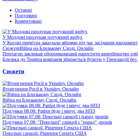
Останні
Популярні
Коментовані
У Молдові пролунав потужний вибух
У Косові прем'єра закидали яйцями під час засідання парламент
Сюжет
Війна на Близькому Сході. Онлайн
Пентагон закликав оборонкомпанії наростити виробництво озб
Близька до Трампа компанія збирається бурити у Гренландії без
Сюжети
Вторгнення Росії в Україну. Онлайн
Війна на Близькому Сході. Онлайн
Підсумки 08.08: Patriot буде і мінус два НПЗ
Підсумки 07.08: "Пекельні" санкції і "парад" дронів
Пекельні санкції. Рішення Сената США