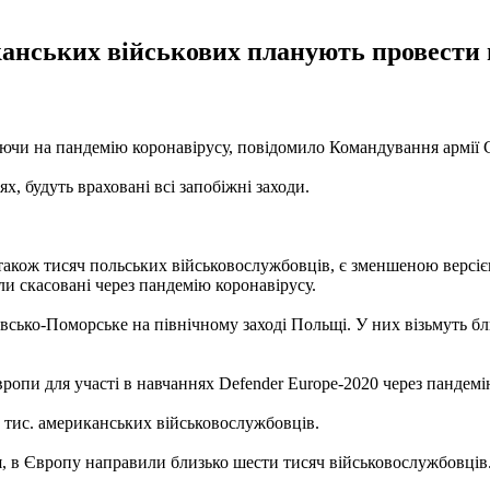
канських військових планують провести н
аючи на пандемію коронавірусу, повідомило Командування армії
х, будуть враховані всі запобіжні заходи.
ю також тисяч польських військовослужбовців, є зменшеною версіє
ли скасовані через пандемію коронавірусу.
Дравсько-Поморське на північному заході Польщі. У них візьмуть 
ропи для участі в навчаннях Defender Europe-2020 через пандемі
0 тис. американських військовослужбовців.
 в Європу направили близько шести тисяч військовослужбовців. Н