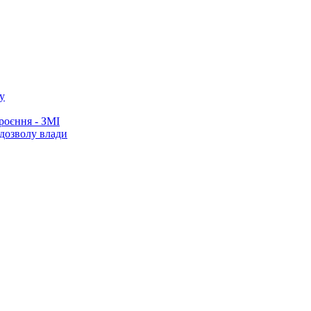
у
роєння - ЗМІ
 дозволу влади