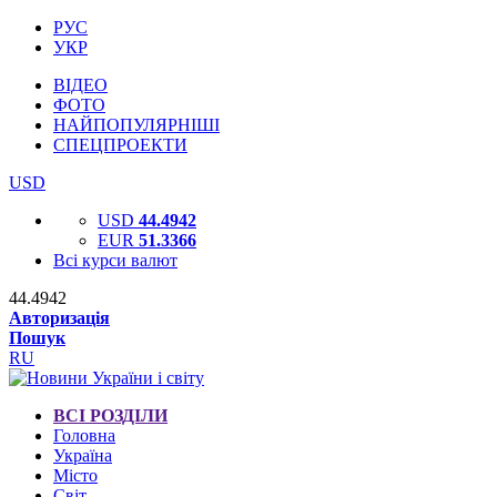
РУС
УКР
ВІДЕО
ФОТО
НАЙПОПУЛЯРНІШІ
СПЕЦПРОЕКТИ
USD
USD
44.4942
EUR
51.3366
Всі курси валют
44.4942
Авторизація
Пошук
RU
ВСІ РОЗДІЛИ
Головна
Україна
Місто
Світ