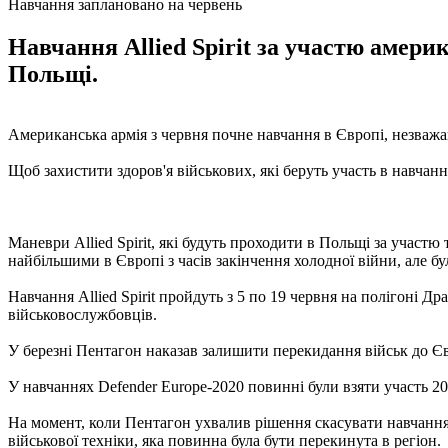
Навчання заплановано на червень
Навчання Allied Spirit за участю амери
Польщі.
Американська армія з червня почне навчання в Європі, незваж
Щоб захистити здоров'я військових, які беруть участь в навчання
Маневри Allied Spirit, які будуть проходити в Польщі за участ
найбільшими в Європі з часів закінчення холодної війни, але бу
Навчання Allied Spirit пройдуть з 5 по 19 червня на полігоні 
військовослужбовців.
У березні Пентагон наказав залишити перекидання військ до Єв
У навчаннях Defender Europe-2020 повинні були взяти участь 2
На момент, коли Пентагон ухвалив рішення скасувати навчання,
військової техніки, яка повинна була бути перекинута в регіон.