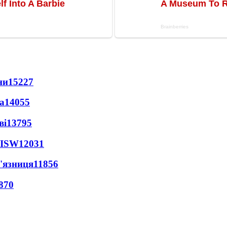
ни
15227
а
14055
ві
13795
 ISW
12031
'язниця
11856
870