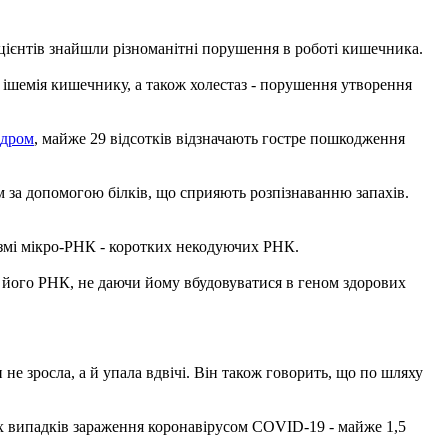
цієнтів знайшли різноманітні порушення в роботі кишечника.
- ішемія кишечнику, а також холестаз - порушення утворення
ндром
, майже 29 відсотків відзначають гостре пошкодження
м за допомогою білків, що сприяють розпізнаванню запахів.
нізмі мікро-РНК - коротких некодуючих РНК.
ь його РНК, не даючи йому вбудовуватися в геном здорових
не зросла, а й упала вдвічі. Він також говорить, що по шляху
ових випадків зараження коронавірусом COVID-19 - майже 1,5