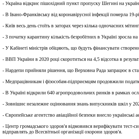
- Україна відкриє пішохідний пункт пропуску Шегині на україн
- В Івано-Франківську від коронавірусної інфекції померла 19-р
- Київ весь день стоїть в заторах через кілька одночасних мітин
- З початку карантину кількість безробітних в Україні зросла на
- У Кабінеті міністрів обіцяють, що будуть фінансувати створе
- ВВП України в 2020 році скоротиться на 4,5 відсотка в резуль
- Нардепи прийняли рішення, що Верховна Рада запрацює в ста
- Медпрацівникам і фізособам-підприємцям продовжили податко
- В Україні відкрили 640 агропродовольчих ринків в рамках ос
- Зовнішнє незалежне оцінювання знань випускників шкіл у 2020
- Європейське агентство авіаційної безпеки внесло українські 
- Центр громадського здоров'я відмовився верифікувати тест-с
відправлять до Всесвітньої організації охорони здоров'я.