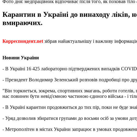
Фото дня: медпрацівник відпочиває після того, як поховав тіло 
Карантин в Україні до винаходу ліків, 
вмираючих.
Корреспондент.net
зібрав найактуальнішу і важливу інформацію
Новини України
- В Україні 16 425 лабораторно підтверджених випадків COVID-1
- Президент Володимир Зеленський розповів подробиці про друг
"Він торкнеться, зокрема, спортивних змагань, роботи готелів,
нас повинен бути невід'ємною частиною єдиного війська - і тіл
- В Україні карантин продовжиться до тих пір, поки не буде зн
- Уряд дозволив збиратися групами до восьми осіб за умови д
- Метрополітен в містах України запрацює в умовах продовжен