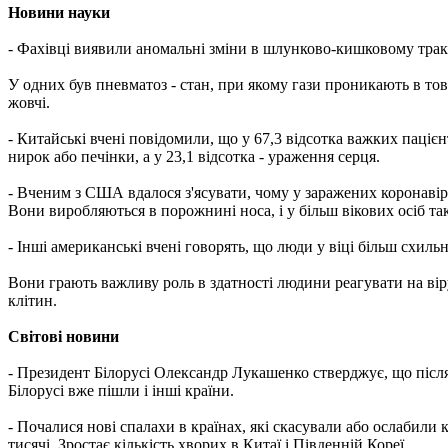
Новини науки
- Фахівці виявили аномальні зміни в шлунково-кишковому тракт
У одних був пневматоз - стан, при якому гази проникають в то
жовчі.
- Китайські вчені повідомили, що у 67,3 відсотка важких паці
нирок або печінки, а у 23,1 відсотка - ураження серця.
- Вченим з США вдалося з'ясувати, чому у заражених коронавір
Вони виробляються в порожнині носа, і у більш вікових осіб та
- Інші американські вчені говорять, що люди у віці більш схил
Вони грають важливу роль в здатності людини реагувати на вір
клітин.
Світові новини
- Президент Білорусі Олександр Лукашенко стверджує, що після 
Білорусі вже пішли і інші країни.
- Почалися нові спалахи в країнах, які скасували або ослабили 
тисячі. Зростає кількість хворих в Китаї і Південній Кореї.