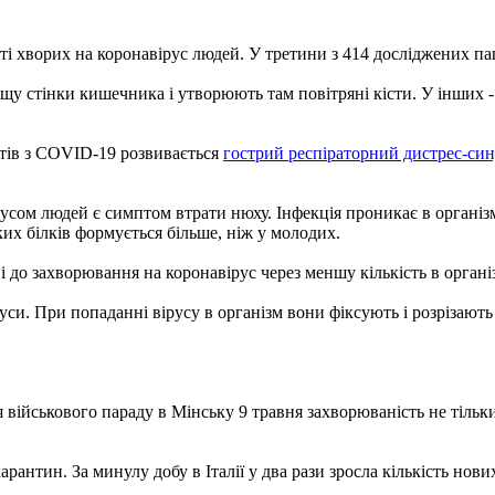
і хворих на коронавірус людей. У третини з 414 досліджених па
вщу стінки кишечника і утворюють там повітряні кісти. У інших 
єнтів з COVID-19 розвивається
гострий респіраторний дистрес-си
усом людей є симптом втрати нюху. Інфекція проникає в організ
ких білків формується більше, ніж у молодих.
ьні до захворювання на коронавірус через меншу кількість в орга
уси. При попаданні вірусу в організм вони фіксують і розрізают
військового параду в Мінську 9 травня захворюваність не тільки 
карантин. За минулу добу в Італії у два рази зросла кількість н