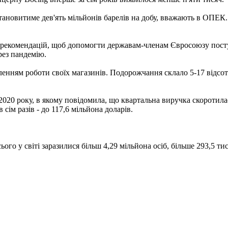
тановитиме дев'ять мільйонів барелів на добу, вважають в ОПЕК. 
і рекомендацій, щоб допомогти державам-членам Євросоюзу пост
рез пандемію.
вленням роботи своїх магазинів. Подорожчання склало 5-17 відсо
2020 року, в якому повідомила, що квартальна виручка скоротилас
сім разів - до 117,6 мільйона доларів.
го у світі заразилися більш 4,29 мільйона осіб, більше 293,5 ти