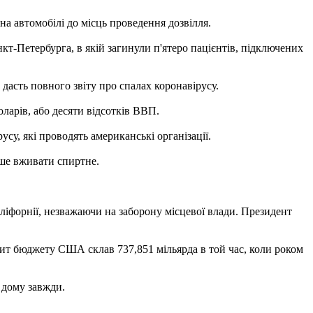
на автомобілі до місць проведення дозвілля.
-Петербурга, в якій загинули п'ятеро пацієнтів, підключених
дасть повного звіту про спалах коронавірусу.
оларів, або десяти відсотків ВВП.
у, які проводять американські організації.
дше вживати спиртне.
аліфорнії, незважаючи на заборону місцевої влади. Президент
іцит бюджету США склав 737,851 мільярда в той час, коли роком
з дому завжди.