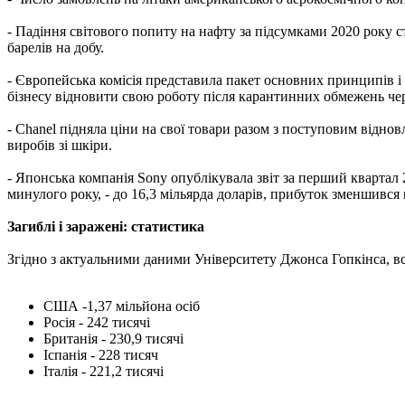
- Падіння світового попиту на нафту за підсумками 2020 року с
барелів на добу.
- Європейська комісія представила пакет основних принципів 
бізнесу відновити свою роботу після карантинних обмежень че
- Chanel підняла ціни на свої товари разом з поступовим відно
виробів зі шкіри.
- Японська компанія Sony опублікувала звіт за перший квартал 
минулого року, - до 16,3 мільярда доларів, прибуток зменшився в 
Загиблі і заражені: статистика
Згідно з актуальними даними Університету Джонса Гопкінса, всьо
США -1,37 мільйона осіб
Росія - 242 тисячі
Британія - 230,9 тисячі
Іспанія - 228 тисяч
Італія - 221,2 тисячі