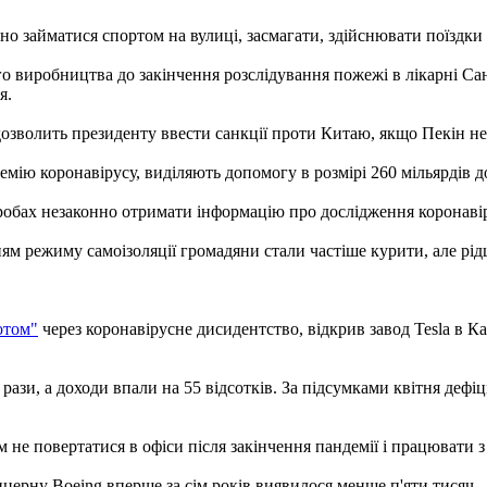
о займатися спортом на вулиці, засмагати, здійснювати поїздки 
иробництва до закінчення розслідування пожежі в лікарні Санкт
я.
дозволить президенту ввести санкції проти Китаю, якщо Пекін не 
демію коронавірусу, виділяють допомогу в розмірі 260 мільярдів д
бах незаконно отримати інформацію про дослідження коронавірус
нням режиму самоізоляції громадяни стали частіше курити, але рі
отом"
через коронавірусне дисидентство, відкрив завод Tesla в К
рази, а доходи впали на 55 відсотків. За підсумками квітня деф
м не повертатися в офіси після закінчення пандемії і працювати 
церну Boeing вперше за сім років виявилося менше п'яти тисяч.