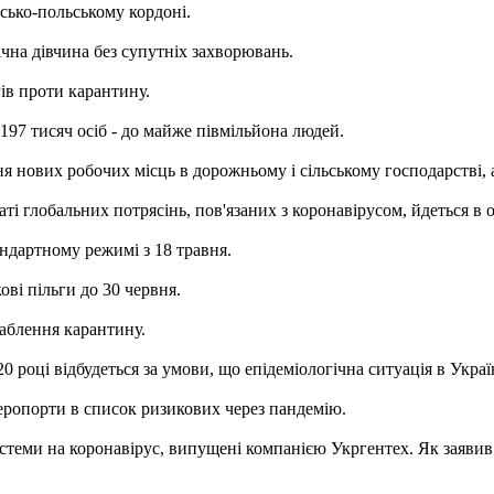
сько-польському кордоні.
ічна дівчина без супутніх захворювань.
гів проти карантину.
 197 тисяч осіб - до майже півмільйона людей.
ння нових робочих місць в дорожньому і сільському господарстві,
таті глобальних потрясінь, пов'язаних з коронавірусом, йдеться в 
ндартному режимі з 18 травня.
ві пільги до 30 червня.
лаблення карантину.
 році відбудеться за умови, що епідеміологічна ситуація в Украї
аеропорти в список ризикових через пандемію.
истеми на коронавірус, випущені компанією Укргентех. Як заявив