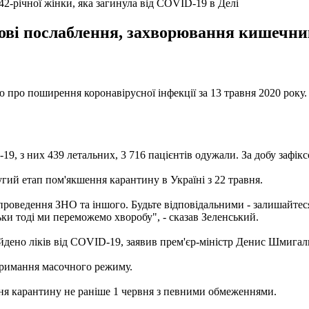
42-річної жінки, яка загинула від COVID-19 в Делі
нові послаблення, захворювання кишечник
 про поширення коронавірусної інфекції за 13 травня 2020 року.
9, з них 439 летальних, 3 716 пацієнтів одужали. За добу зафік
ий етап пом'якшення карантину в Україні з 22 травня.
 проведення ЗНО та іншого. Будьте відповідальними - залишайтеся
ьки тоді ми переможемо хворобу", - сказав Зеленський.
айдено ліків від COVID-19, заявив прем'єр-міністр Денис Шмигал
отримання масочного режиму.
ня карантину не раніше 1 червня з певними обмеженнями.