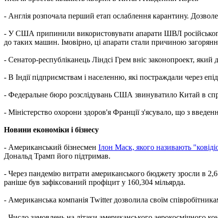
- Англія розпочала перший етап ослаблення карантину. Дозволен
- У США припинили використовувати апарати ШВЛ російського в
до таких машин. Імовірно, ці апарати стали причиною загорянн
- Сенатор-республіканець Ліндсі Грем вніс законопроект, який 
- В Індії підприємствам і населенню, які постраждали через епі
- Федеральне бюро розслідувань США звинуватило Китай в спро
- Міністерство охорони здоров'я Франції з'ясувало, що з введе
Новини економіки і бізнесу
- Американський бізнесмен
Ілон Маск, якого називають "ковіді
Дональд Трамп його підтримав.
- Через пандемію витрати американського бюджету зросли в 2,6 
раніше був зафіксований профіцит у 160,304 мільярда.
- Американська компанія Twitter дозволила своїм співробітника
- Число замовлень на літаки американського аерокосмічного кон