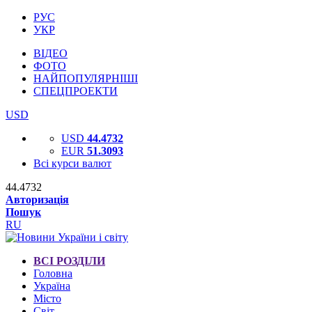
РУС
УКР
ВІДЕО
ФОТО
НАЙПОПУЛЯРНІШІ
СПЕЦПРОЕКТИ
USD
USD
44.4732
EUR
51.3093
Всі курси валют
44.4732
Авторизація
Пошук
RU
ВСІ РОЗДІЛИ
Головна
Україна
Місто
Світ