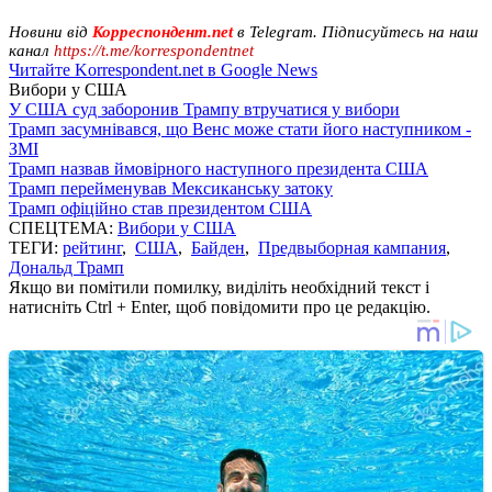
Новини від
Корреспондент.net
в Telegram. Підписуйтесь на наш
канал
https://t.me/korrespondentnet
Читайте Korrespondent.net в Google News
Вибори у США
У США суд заборонив Трампу втручатися у вибори
Трамп засумнівався, що Венс може стати його наступником -
ЗМІ
Трамп назвав ймовірного наступного президента США
Трамп перейменував Мексиканську затоку
Трамп офіційно став президентом США
СПЕЦТЕМА:
Вибори у США
ТЕГИ:
рейтинг
,
США
,
Байден
,
Предвыборная кампания
,
Дональд Трамп
Якщо ви помітили помилку, виділіть необхідний текст і
натисніть Ctrl + Enter, щоб повідомити про це редакцію.