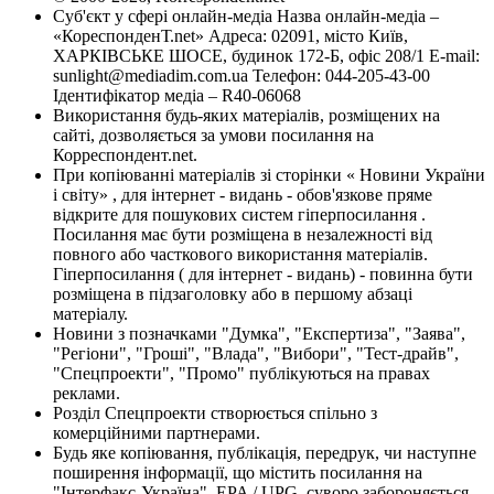
Суб'єкт у сфері онлайн-медіа Назва онлайн-медіа –
«КореспонденТ.net» Адреса: 02091, місто Київ,
ХАРКІВСЬКЕ ШОСЕ, будинок 172-Б, офіс 208/1 E-mail:
sunlight@mediadim.com.ua
Телефон: 044-205-43-00
Ідентифікатор медіа – R40-06068
Використання будь-яких матеріалів, розміщених на
сайті, дозволяється за умови посилання на
Корреспондент.net.
При копіюванні матеріалів зі сторінки « Новини України
і світу» , для інтернет - видань - обов'язкове пряме
відкрите для пошукових систем гіперпосилання .
Посилання має бути розміщена в незалежності від
повного або часткового використання матеріалів.
Гіперпосилання ( для інтернет - видань) - повинна бути
розміщена в підзаголовку або в першому абзаці
матеріалу.
Новини з позначками "Думка", "Експертиза", "Заява",
"Регіони", "Гроші", "Влада", "Вибори", "Тест-драйв",
"Спецпроекти", "Промо" публікуються на правах
реклами.
Розділ Спецпроекти створюється спільно з
комерційними партнерами.
Будь яке копіювання, публікація, передрук, чи наступне
поширення інформації, що містить посилання на
"Інтерфакс-Україна", EPA / UPG, суворо забороняється.