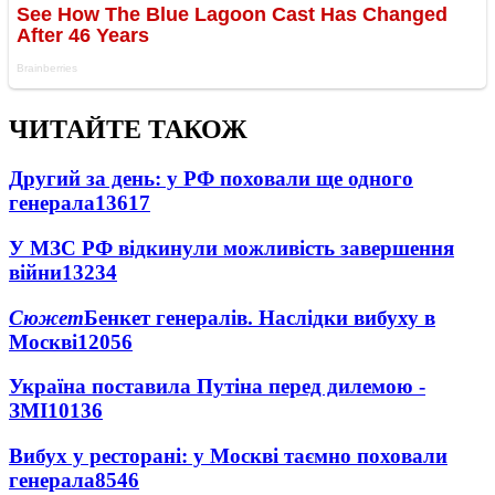
ЧИТАЙТЕ ТАКОЖ
Другий за день: у РФ поховали ще одного
генерала
13617
У МЗС РФ відкинули можливість завершення
війни
13234
Сюжет
Бенкет генералів. Наслідки вибуху в
Москві
12056
Україна поставила Путіна перед дилемою -
ЗМІ
10136
Вибух у ресторані: у Москві таємно поховали
генерала
8546