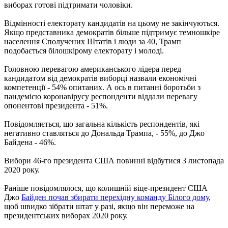
виборах готові підтримати чоловіки.
Відмінності електорату кандидатів на цьому не закінчуються.
Якщо представника демократів більше підтримує темношкіре
населення Сполучених Штатів і люди за 40, Трамп
подобається білошкірому електорату і молоді.
Головною перевагою американського лідера перед
кандидатом від демократів виборці назвали економічні
компетенції - 54% опитаних. А ось в питанні боротьби з
пандемією коронавірусу респонденти віддали перевагу
опонентові президента - 51%.
Повідомляється, що загальна кількість респондентів, які
негативно ставляться до Дональда Трампа, - 55%, до Джо
Байдена - 46%.
Вибори 46-го президента США повинні відбутися 3 листопада
2020 року.
Раніше повідомлялося, що колишній віце-президент США
Джо
Байден почав збирати перехідну команду Білого дому
,
щоб швидко зібрати штат у разі, якщо він переможе на
президентських виборах 2020 року.