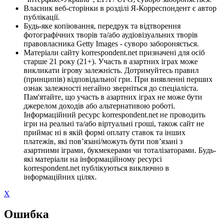
Власник веб-сторінки в розділі Я-Корреспондент є автор
публікації.
Будь-яке копіювання, передрук та відтворення
фотографічних творів та/або аудіовізуальних творів
правовласника Getty Images - суворо забороняється.
Матеріали сайту korrespondent.net призначені для осіб
старше 21 року (21+). Участь в азартних іграх може
викликати ігрову залежність. Дотримуйтесь правил
(принципів) відповідальної гри. При виявленні перших
ознак залежності негайно зверніться до спеціаліста.
Пам'ятайте, що участь в азартних іграх не може бути
джерелом доходів або альтернативою роботі.
Інформаційний ресурс korrespondent.net не проводить
ігри на реальні та/або віртуальні гроші, також сайт не
приймає ні в якій формі оплату ставок та інших
платежів, які пов’язані/можуть бути пов’язані з
азартними іграми, букмекерами чи тоталізаторами. Будь-
які матеріали на інформаційному ресурсі
korrespondent.net публікуються виключно в
інформаційних цілях.
X
Ошибка