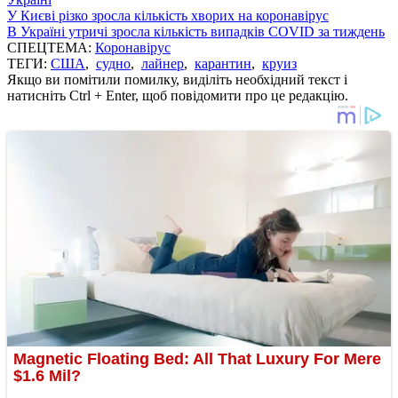
У Києві різко зросла кількість хворих на коронавірус
В Україні утричі зросла кількість випадків COVID за тиждень
СПЕЦТЕМА:
Коронавірус
ТЕГИ:
США
,
судно
,
лайнер
,
карантин
,
круиз
Якщо ви помітили помилку, виділіть необхідний текст і
натисніть Ctrl + Enter, щоб повідомити про це редакцію.