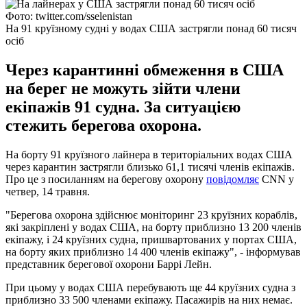
Фото: twitter.com/sselenistan
На 91 круїзному судні у водах США застрягли понад 60 тисяч
осіб
Через карантинні обмеження в США
на берег не можуть зійти члени
екіпажів 91 судна. За ситуацією
стежить берегова охорона.
На борту 91 круїзного лайнера в територіальних водах США
через карантин застрягли близько 61,1 тисячі членів екіпажів.
Про це з посиланням на берегову охорону
повідомляє
CNN у
четвер, 14 травня.
"Берегова охорона здійснює моніторинг 23 круїзних кораблів,
які закріплені у водах США, на борту приблизно 13 200 членів
екіпажу, і 24 круїзних судна, пришвартованих у портах США,
на борту яких приблизно 14 400 членів екіпажу", - інформував
представник берегової охорони Баррі Лейн.
При цьому у водах США перебувають ще 44 круїзних судна з
приблизно 33 500 членами екіпажу. Пасажирів на них немає.