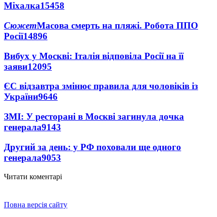
Міхалка
15458
Сюжет
Масова смерть на пляжі. Робота ППО
Росії
14896
Вибух у Москві: Італія відповіла Росії на її
заяви
12095
ЄС відзавтра змінює правила для чоловіків із
України
9646
ЗМІ: У ресторані в Москві загинула дочка
генерала
9143
Другий за день: у РФ поховали ще одного
генерала
9053
Читати коментарі
Повна версія сайту