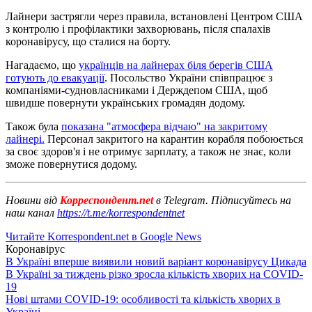
Лайнери застрягли через правила, встановлені Центром США
з контролю і профілактики захворювань, після спалахів
коронавірусу, що сталися на борту.
Нагадаємо, що
українців на лайнерах біля берегів США
готують до евакуації
. Посольство України співпрацює з
компаніями-судновласниками і Держдепом США, щоб
швидше повернути українських громадян додому.
Також була
показана "атмосфера відчаю" на закритому
лайнері.
Персонал закритого на карантин корабля побоюється
за своє здоров'я і не отримує зарплату, а також не знає, коли
зможе повернутися додому.
Новини від
Корреспондент.net
в Telegram. Підписуйтесь на
наш канал
https://t.me/korrespondentnet
Читайте Korrespondent.net в Google News
Коронавірус
В Україні вперше виявили новий варіант коронавірусу Цикада
В Україні за тиждень різко зросла кількість хворих на COVID-
19
Нові штами COVID-19: особливості та кількість хворих в
Україні