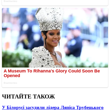
ЧИТАЙТЕ ТАКОЖ
У Білорусі засудили лідера Ляпіса Трубецького