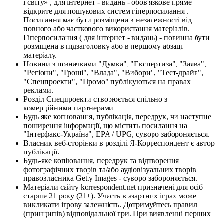
і світу» , для інтернет - видань - обов'язкове пряме
відкрите для пошукових систем гіперпосилання .
Посилання має бути розміщена в незалежності від
повного або часткового використання матеріалів.
Гіперпосилання ( для інтернет - видань) - повинна бути
розміщена в підзаголовку або в першому абзаці
матеріалу.
Новини з позначками "Думка", "Експертиза", "Заява",
"Регіони", "Гроші", "Влада", "Вибори", "Тест-драйв",
"Спецпроекти", "Промо" публікуються на правах
реклами.
Розділ Спецпроекти створюється спільно з
комерційними партнерами.
Будь яке копіювання, публікація, передрук, чи наступне
поширення інформації, що містить посилання на
"Інтерфакс-Україна", EPA / UPG, суворо забороняється.
Власник веб-сторінки в розділі Я-Корреспондент є автор
публікації.
Будь-яке копіювання, передрук та відтворення
фотографічних творів та/або аудіовізуальних творів
правовласника Getty Images - суворо забороняється.
Матеріали сайту korrespondent.net призначені для осіб
старше 21 року (21+). Участь в азартних іграх може
викликати ігрову залежність. Дотримуйтесь правил
(принципів) відповідальної гри. При виявленні перших