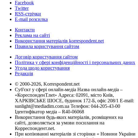
Facebook
Twitter
RSS-стрічки
E-mail розсилка
Контакти
Реклама на сайті
Використання матеріалів korrespondent.net
Правила користування сайтом
Договір користування сайтом
Політика у сфері конфіденційності і персональних даних
Угода щодо користування
Редакція
© 2000-2026, Korrespondent.net
Суб'єкт у сфері онлайн-медіа Назва онлайн-медіа –
«КореспонденТ.net» Адреса: 02091, місто Київ,
ХАРКІВСЬКЕ ШОСЕ, будинок 172-Б, офіс 208/1 E-mail:
sunlight@mediadim.com.ua
Телефон: 044-205-43-00
Ідентифікатор медіа – R40-06068
Використання будь-яких матеріалів, розміщених на
сайті, дозволяється за умови посилання на
Корреспондент.net.
При копіюванні матеріалів зі сторінки « Новини України