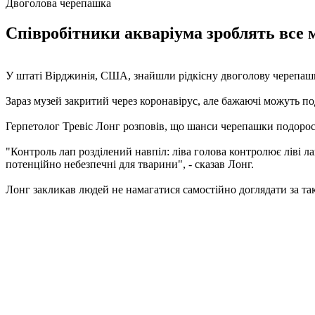
Двоголова черепашка
Співробітники акваріума зроблять все
У штаті Вірджинія, США, знайшли рідкісну двоголову черепашк
Зараз музей закритий через коронавірус, але бажаючі можуть п
Герпетолог Тревіс Лонг розповів, що шанси черепашки подорослі
"Контроль лап розділений навпіл: ліва голова контролює ліві ла
потенційно небезпечні для тварини", - сказав Лонг.
Лонг закликав людей не намагатися самостійно доглядати за та