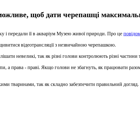
 можливе, щоб дати черепашці максимал
у і передали її в акваріум Музею живої природи. Про це
повідо
одивитися відеотрансляції з незвичайною черепашкою.
шати невеликі, так як різні голови контролюють різні частини т
пи, а права - праві. Якщо голови не збагнуть, як працювати разом
кими тваринами, так як складно забезпечити правильний догляд.