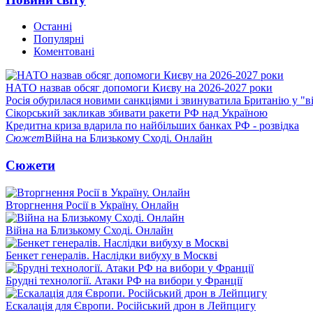
Останні
Популярні
Коментовані
НАТО назвав обсяг допомоги Києву на 2026-2027 роки
Росія обурилася новими санкціями і звинуватила Британію у "в
Сікорський закликав збивати ракети РФ над Україною
Кредитна криза вдарила по найбільших банках РФ - розвідка
Сюжет
Війна на Близькому Сході. Онлайн
Сюжети
Вторгнення Росії в Україну. Онлайн
Війна на Близькому Сході. Онлайн
Бенкет генералів. Наслідки вибуху в Москві
Брудні технології. Атаки РФ на вибори у Франції
Ескалація для Європи. Російський дрон в Лейпцигу