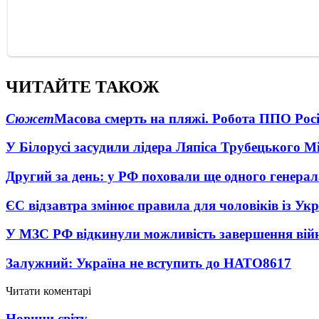
ЧИТАЙТЕ ТАКОЖ
Сюжет
Масова смерть на пляжі. Робота ППО Росі
У Білорусі засудили лідера Ляпіса Трубецького М
Другий за день: у РФ поховали ще одного генерал
ЄС відзавтра змінює правила для чоловіків із Ук
У МЗС РФ відкинули можливість завершення вій
Залужний: Україна не вступить до НАТО
8617
Читати коментарі
Новини світу