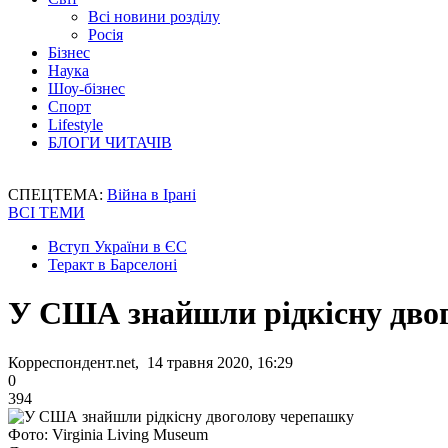
Всі новини розділу
Росія
Бізнес
Наука
Шоу-бізнес
Спорт
Lifestyle
БЛОГИ ЧИТАЧІВ
СПЕЦТЕМА:
Війна в Ірані
ВСІ ТЕМИ
Вступ України в ЄС
Теракт в Барселоні
У США знайшли рідкісну дво
Корреспондент.net, 14 травня 2020, 16:29
0
394
Фото: Virginia Living Museum