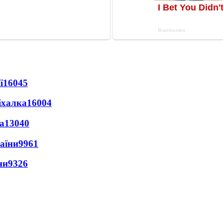
ї
16045
іхалка
16004
а
13040
раїни
9961
ни
9326