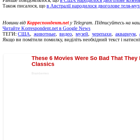
Раніше повідомлялося, що
в США народилося двоголове козеня
Також писалося, що
в Австралії народилося двоголове теля-мут
Новини від
Корреспондент.net
у Telegram. Підписуйтесь на на
Читайте Korrespondent.net в Google News
ТЕГИ:
США
,
животные
,
видео
,
музей
,
черепахи
,
аквариум
,
Якщо ви помітили помилку, виділіть необхідний текст і натисніт