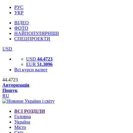
РУС
УКР
ВІДЕО
ФОТО
НАЙПОПУЛЯРНІШІ
СПЕЦПРОЕКТИ
USD
USD
44.4723
EUR
51.3096
Всі курси валют
44.4723
Авторизація
Пошук
RU
ВСІ РОЗДІЛИ
Головна
Україна
Місто
Світ