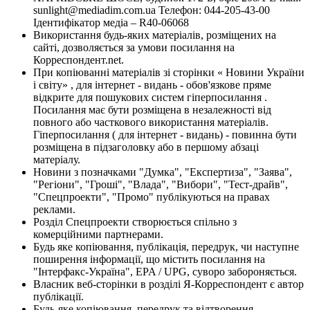
sunlight@mediadim.com.ua
Телефон: 044-205-43-00
Ідентифікатор медіа – R40-06068
Використання будь-яких матеріалів, розміщених на
сайті, дозволяється за умови посилання на
Корреспондент.net.
При копіюванні матеріалів зі сторінки « Новини України
і світу» , для інтернет - видань - обов'язкове пряме
відкрите для пошукових систем гіперпосилання .
Посилання має бути розміщена в незалежності від
повного або часткового використання матеріалів.
Гіперпосилання ( для інтернет - видань) - повинна бути
розміщена в підзаголовку або в першому абзаці
матеріалу.
Новини з позначками "Думка", "Експертиза", "Заява",
"Регіони", "Гроші", "Влада", "Вибори", "Тест-драйв",
"Спецпроекти", "Промо" публікуються на правах
реклами.
Розділ Спецпроекти створюється спільно з
комерційними партнерами.
Будь яке копіювання, публікація, передрук, чи наступне
поширення інформації, що містить посилання на
"Інтерфакс-Україна", EPA / UPG, суворо забороняється.
Власник веб-сторінки в розділі Я-Корреспондент є автор
публікації.
Будь-яке копіювання, передрук та відтворення