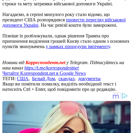
строки та мету затримки військової допомоги Україні.
Нагадаємо, в серпні минулого року стало відомо, що
президент США розпорядився
провести перегляд військової
допомоги Україні
. На час ревізії кошти були заморожені.
Пізніше їх розблокували, однак рішення Трампа про
припинення виділення грошей Києву стало одним з основних
пунктів звинувачень
у рамках процедури імпічменту
.
Новини від
Корреспондент.net
у Telegram. Підписуйтесь на
наш канал
https://t.me/korrespondentnet
Читайте Korrespondent.net в Google News
ТЕГИ:
США
,
Белый Дом
,
скандал
,
документы
Якщо ви помітили помилку, виділіть необхідний текст і
натисніть Ctrl + Enter, щоб повідомити про це редакцію.