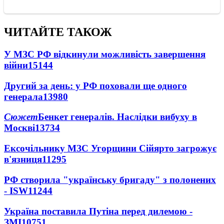
ЧИТАЙТЕ ТАКОЖ
У МЗС РФ відкинули можливість завершення
війни
15144
Другий за день: у РФ поховали ще одного
генерала
13980
Сюжет
Бенкет генералів. Наслідки вибуху в
Москві
13734
Ексочільнику МЗС Угорщини Сійярто загрожує
в'язниця
11295
РФ створила "українську бригаду" з полонених
- ISW
11244
Україна поставила Путіна перед дилемою -
ЗМІ
10751