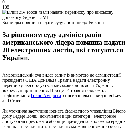
0
188
Білий дім повинен надати суду листи щодо України
За рішенням суду адміністрація
американського лідера повинна надати
20 електронних листів, які стосуються
України.
Американський суд видав запит із вимогою до адміністрації
президента США Дональда Трампа надати електронну
переписку, яка стосується військової допомоги Україні і,
зокрема, її припинення. Про це 14 травня повідомила
радіокомпанія
Голос Америки
з посиланням на видання Law
and Crime.
Як уточнила заступник юриста бюджетного управління Білого
дому Гедері Волш, документи в цій категорії - електронне
листування президента або віце-президента, або безпосередніх
радників президента за президентським рішенням про обсяг,