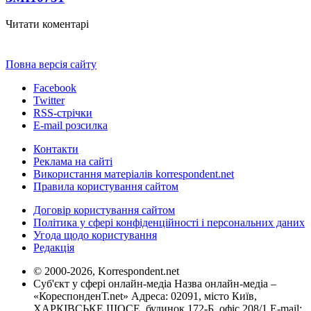
Читати коментарі
Повна версія сайту
Facebook
Twitter
RSS-стрічки
E-mail розсилка
Контакти
Реклама на сайті
Використання матеріалів korrespondent.net
Правила користування сайтом
Договір користування сайтом
Політика у сфері конфіденційності і персональних даних
Угода щодо користування
Редакція
© 2000-2026, Korrespondent.net
Суб'єкт у сфері онлайн-медіа Назва онлайн-медіа –
«КореспонденТ.net» Адреса: 02091, місто Київ,
ХАРКІВСЬКЕ ШОСЕ, будинок 172-Б, офіс 208/1 E-mail: