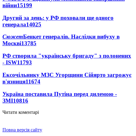
війни
15199
Другий за день: у РФ поховали ще одного
генерала
14025
Сюжет
Бенкет генералів. Наслідки вибуху в
Москві
13785
РФ створила "українську бригаду" з полонених
- ISW
11793
Ексочільнику МЗС Угорщини Сійярто загрожує
в'язниця
11674
Україна поставила Путіна перед дилемою -
ЗМІ
10816
Читати коментарі
Повна версія сайту