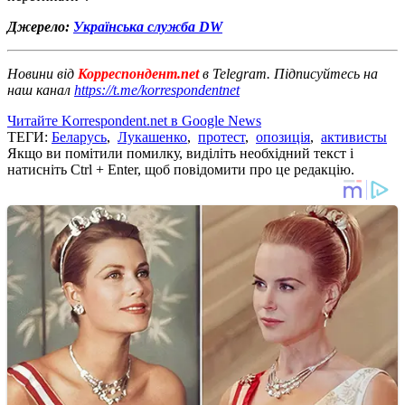
Джерело:
Українська служба DW
Новини від
Корреспондент.net
в Telegram. Підписуйтесь на
наш канал
https://t.me/korrespondentnet
Читайте Korrespondent.net в Google News
ТЕГИ:
Беларусь
,
Лукашенко
,
протест
,
опозиція
,
активисты
Якщо ви помітили помилку, виділіть необхідний текст і
натисніть Ctrl + Enter, щоб повідомити про це редакцію.