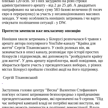
близько 120 осіб. 50 з них засуджені на різні строки
адміністративного арешту - від 2 до 25 діб. А двадцятьох
оштрафовано на загальну суму 583 базові величини (6 тисяч
євро в перерахунку) за участь у несанкціонованих масових
заходах. У чому особливість нинішніх затримань і чи варто
очікувати поліпшення ситуації - у DW.
Протести зачепили вже некласичну опозицію
Нинішня хвиля затримань у Білорусі розпочалася 6 травня з
арешту автора популярного YouTube-каналу "Країна для
життя" Сергія Тіхановського. У своїх роликах він, як
зазначається в описі каналу, розповідає про історії простих
білорусів і підприємців, які допоможуть "розбудувати країну
для життя". У день арешту відеоблогера, який повідомив, що
збирається брати участь у президентських виборах, у різних
містах Білорусі пройшли стихійні акції на його підтримку.
Сергій Тіхановський
Заступник голови центру "Весна" Валентин Стефанович
пов'язує останні затримання безпосередньо з прийдешніми
президентськими виборами, які призначені на 9 серпня. "Під
час виборчої кампанії владі не потрібні масові виступи, які
швидко можуть перерости в політичні демонстрації. Влада