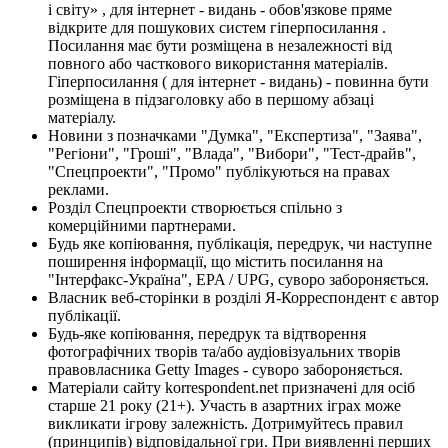
і світу» , для інтернет - видань - обов'язкове пряме
відкрите для пошукових систем гіперпосилання .
Посилання має бути розміщена в незалежності від
повного або часткового використання матеріалів.
Гіперпосилання ( для інтернет - видань) - повинна бути
розміщена в підзаголовку або в першому абзаці
матеріалу.
Новини з позначками "Думка", "Експертиза", "Заява",
"Регіони", "Гроші", "Влада", "Вибори", "Тест-драйв",
"Спецпроекти", "Промо" публікуються на правах
реклами.
Розділ Спецпроекти створюється спільно з
комерційними партнерами.
Будь яке копіювання, публікація, передрук, чи наступне
поширення інформації, що містить посилання на
"Інтерфакс-Україна", EPA / UPG, суворо забороняється.
Власник веб-сторінки в розділі Я-Корреспондент є автор
публікації.
Будь-яке копіювання, передрук та відтворення
фотографічних творів та/або аудіовізуальних творів
правовласника Getty Images - суворо забороняється.
Матеріали сайту korrespondent.net призначені для осіб
старше 21 року (21+). Участь в азартних іграх може
викликати ігрову залежність. Дотримуйтесь правил
(принципів) відповідальної гри. При виявленні перших