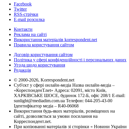
Facebook
Twitter
RSS-стрічки
E-mail розсилка
Контакти
Реклама на сайті
Використання матеріалів korrespondent.net
Правила користування сайтом
Договір користування сайтом
Політика у сфері конфіденційності і персональних даних
Угода щодо користування
Редакція
© 2000-2026, Korrespondent.net
Суб'єкт у сфері онлайн-медіа Назва онлайн-медіа –
«КореспонденТ.net» Адреса: 02091, місто Київ,
ХАРКІВСЬКЕ ШОСЕ, будинок 172-Б, офіс 208/1 E-mail:
sunlight@mediadim.com.ua
Телефон: 044-205-43-00
Ідентифікатор медіа – R40-06068
Використання будь-яких матеріалів, розміщених на
сайті, дозволяється за умови посилання на
Корреспондент.net.
При копіюванні матеріалів зі сторінки « Новини України