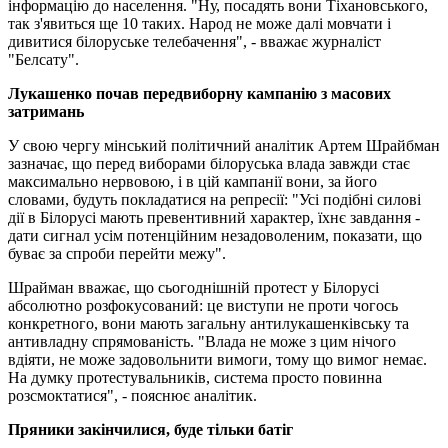
інформацію до населення. "Ну, посадять вони Тіхановського,
так з'явиться ще 10 таких. Народ не може далі мовчати і
дивитися білоруське телебачення", - вважає журналіст
"Белсату".
Лукашенко почав передвиборну кампанію з масових
затримань
У свою чергу мінський політичний аналітик Артем Шрайбман
зазначає, що перед виборами білоруська влада завжди стає
максимально нервовою, і в цій кампанії вони, за його
словами, будуть покладатися на репресії: "Усі подібні силові
дії в Білорусі мають превентивний характер, їхнє завдання -
дати сигнал усім потенційним незадоволеним, показати, що
буває за спроби перейти межу".
Шрайман вважає, що сьогоднішній протест у Білорусі
абсолютно розфокусований: це виступи не проти чогось
конкретного, вони мають загальну антилукашенківську та
антивладну спрямованість. "Влада не може з цим нічого
вдіяти, не може задовольнити вимоги, тому що вимог немає.
На думку протестувальників, система просто повинна
розсмоктатися", - пояснює аналітик.
Пряники закінчилися, буде тільки батіг