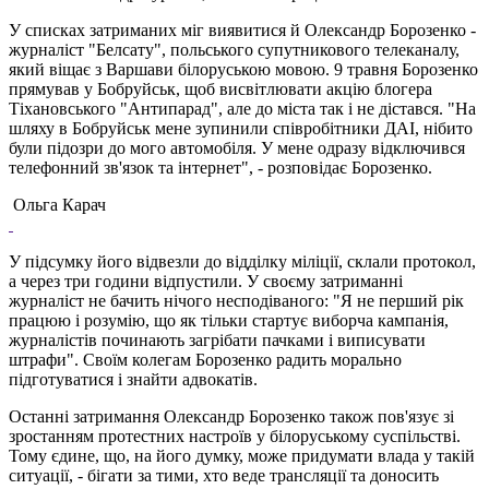
У списках затриманих міг виявитися й Олександр Борозенко -
журналіст "Белсату", польського супутникового телеканалу,
який віщає з Варшави білоруською мовою. 9 травня Борозенко
прямував у Бобруйськ, щоб висвітлювати акцію блогера
Тіхановського "Антипарад", але до міста так і не дістався. "На
шляху в Бобруйськ мене зупинили співробітники ДАІ, нібито
були підозри до мого автомобіля. У мене одразу відключився
телефонний зв'язок та інтернет", - розповідає Борозенко.
Ольга Карач
У підсумку його відвезли до відділку міліції, склали протокол,
а через три години відпустили. У своєму затриманні
журналіст не бачить нічого несподіваного: "Я не перший рік
працюю і розумію, що як тільки стартує виборча кампанія,
журналістів починають загрібати пачками і виписувати
штрафи". Своїм колегам Борозенко радить морально
підготуватися і знайти адвокатів.
Останні затримання Олександр Борозенко також пов'язує зі
зростанням протестних настроїв у білоруському суспільстві.
Тому єдине, що, на його думку, може придумати влада у такій
ситуації, - бігати за тими, хто веде трансляції та доносить