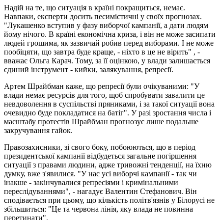
Надій на те, що ситуація в країні покращиться, немає.
Навпаки, експерти досить песимістичні у своїх прогнозах.
"Лукашенко вступив у фазу виборчої кампанії, а дати людям
йому нічого. В країні економічна криза, і він не може засипати
людей грошима, як зазвичай робив перед виборами. І не може
пообіцяти, що завтра буде краще, - ніхто в це не вірить" , -
вважає Ольга Карач. Тому, за її оцінкою, у влади залишається
єдиний інструмент - кийки, залякування, репресії.
Артем Шрайбман каже, що репресії були очікуваними: "У
влади немає ресурсів для того, щоб спробувати завалити це
невдоволення в суспільстві пряниками, і за такої ситуації вона
очевидно буде покладатися на батіг". У разі зростання числа і
масштабу протестів Шрайбман прогнозує лише подальше
закручування гайок.
Правозахисники, зі свого боку, побоюються, що в період
президентської кампанії відбудеться загальне погіршення
ситуації з правами людини, адже тривожні тенденції, на їхню
думку, вже з'явилися. "У нас усі виборчі кампанії - так чи
інакше - закінчувалися репресіями і кримінальними
переслідуваннями", - нагадує Валентин Стефанович. Він
сподівається при цьому, що кількість політв'язнів у Білорусі не
збільшиться: "Це та червона лінія, яку влада не повинна
перетинати".