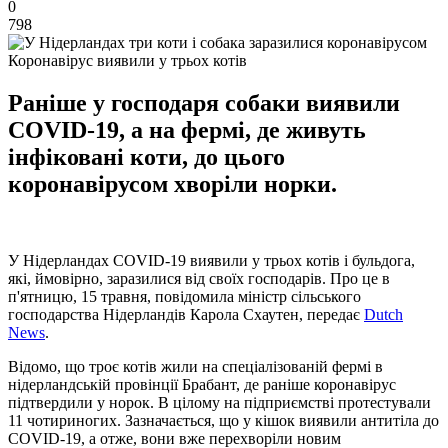
0
798
Коронавірус виявили у трьох котів
Раніше у господаря собаки виявили
COVID-19, а на фермі, де живуть
інфіковані коти, до цього
коронавірусом хворіли норки.
У Нідерландах COVID-19 виявили у трьох котів і бульдога,
які, ймовірно, заразилися від своїх господарів. Про це в
п'ятницю, 15 травня, повідомила міністр сільського
господарства Нідерландів Карола Схаутен, передає
Dutch
News
.
Відомо, що троє котів жили на спеціалізованій фермі в
нідерландській провінції Брабант, де раніше коронавірус
підтвердили у норок. В цілому на підприємстві протестували
11 чотириногих. Зазначається, що у кішок виявили антитіла до
COVID-19, а отже, вони вже перехворіли новим