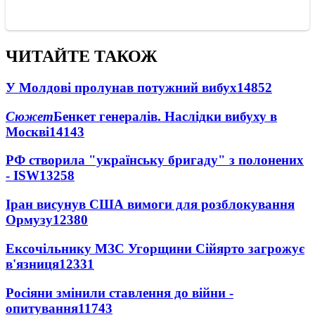
ЧИТАЙТЕ ТАКОЖ
У Молдові пролунав потужний вибух
14852
Сюжет
Бенкет генералів. Наслідки вибуху в
Москві
14143
РФ створила "українську бригаду" з полонених
- ISW
13258
Іран висунув США вимоги для розблокування
Ормузу
12380
Ексочільнику МЗС Угорщини Сійярто загрожує
в'язниця
12331
Росіяни змінили ставлення до війни -
опитування
11743