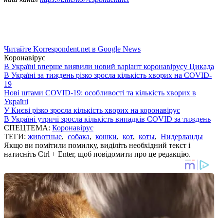
Читайте Korrespondent.net в Google News
Коронавірус
В Україні вперше виявили новий варіант коронавірусу Цикада
В Україні за тиждень різко зросла кількість хворих на COVID-
19
Нові штами COVID-19: особливості та кількість хворих в
Україні
У Києві різко зросла кількість хворих на коронавірус
В Україні утричі зросла кількість випадків COVID за тиждень
СПЕЦТЕМА:
Коронавірус
ТЕГИ:
животные
,
собака
,
кошки
,
кот
,
коты
,
Нидерланды
Якщо ви помітили помилку, виділіть необхідний текст і
натисніть Ctrl + Enter, щоб повідомити про це редакцію.