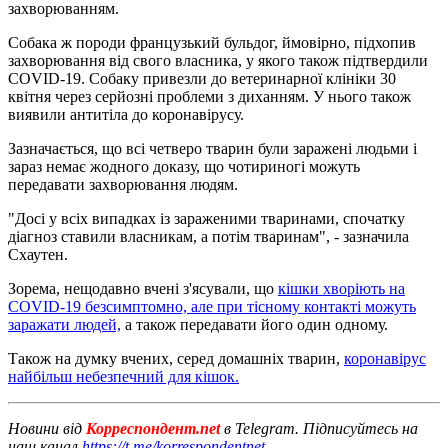
захворюванням.
Собака ж породи французький бульдог, ймовірно, підхопив
захворювання від свого власника, у якого також підтвердили
COVID-19. Собаку привезли до ветеринарної клініки 30
квітня через серйозні проблеми з диханням. У нього також
виявили антитіла до коронавірусу.
Зазначається, що всі четверо тварин були заражені людьми і
зараз немає жодного доказу, що чотириногі можуть
передавати захворювання людям.
"Досі у всіх випадках із зараженими тваринами, спочатку
діагноз ставили власникам, а потім тваринам", - зазначила
Схаутен.
Зорема, нещодавно вчені з'ясували, що
кішки хворіють на
COVID-19 безсимптомно, але при тісному контакті можуть
заражати людей,
а також передавати його один одному.
Також на думку вчених, серед домашніх тварин,
коронавірус
найбільш небезпечний для кішок.
Новини від
Корреспондент.net
в Telegram. Підписуйтесь на
наш канал
https://t.me/korrespondentnet