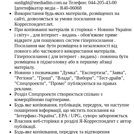
sunlight@mediadim.com.ua
Телефон: 044-205-43-00
Ідентифікатор медіа – R40-06068
Використання будь-яких матеріалів, розміщених на
сайті, дозволяється за умови посилання на
Корреспондент.net.
При копіюванні матеріалів зі сторінки « Новини України
і світу» , для інтернет - видань - обов'язкове пряме
відкрите для пошукових систем гіперпосилання .
Посилання має бути розміщена в незалежності від
повного або часткового використання матеріалів.
Гіперпосилання ( для інтернет - видань) - повинна бути
розміщена в підзаголовку або в першому абзаці
матеріалу.
Новини з позначками "Думка", "Експертиза", "Заява",
"Регіони", "Гроші", "Влада", "Вибори", "Тест-драйв",
"Спецпроекти", "Промо" публікуються на правах
реклами.
Розділ Спецпроекти створюється спільно з
комерційними партнерами.
Будь яке копіювання, публікація, передрук, чи наступне
поширення інформації, що містить посилання на
"Інтерфакс-Україна", EPA / UPG, суворо забороняється.
Власник веб-сторінки в розділі Я-Корреспондент є автор
публікації.
Будь-яке копіювання, передрук та відтворення