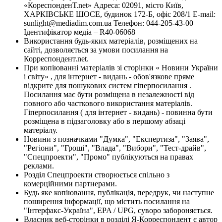
«КореспонденТ.net» Адреса: 02091, місто Київ,
ХАРКІВСЬКЕ ШОСЕ, будинок 172-Б, офіс 208/1 E-mail:
sunlight@mediadim.com.ua
Телефон: 044-205-43-00
Ідентифікатор медіа – R40-06068
Використання будь-яких матеріалів, розміщених на
сайті, дозволяється за умови посилання на
Корреспондент.net.
При копіюванні матеріалів зі сторінки « Новини України
і світу» , для інтернет - видань - обов'язкове пряме
відкрите для пошукових систем гіперпосилання .
Посилання має бути розміщена в незалежності від
повного або часткового використання матеріалів.
Гіперпосилання ( для інтернет - видань) - повинна бути
розміщена в підзаголовку або в першому абзаці
матеріалу.
Новини з позначками "Думка", "Експертиза", "Заява",
"Регіони", "Гроші", "Влада", "Вибори", "Тест-драйв",
"Спецпроекти", "Промо" публікуються на правах
реклами.
Розділ Спецпроекти створюється спільно з
комерційними партнерами.
Будь яке копіювання, публікація, передрук, чи наступне
поширення інформації, що містить посилання на
"Інтерфакс-Україна", EPA / UPG, суворо забороняється.
Власник веб-сторінки в розділі Я-Корреспондент є автор