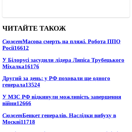
ЧИТАЙТЕ ТАКОЖ
Сюжет
Масова смерть на пляжі. Робота ППО
Росії
16612
У Білорусі засудили лідера Ляпіса Трубецького
Міхалка
16176
Другий за день: у РФ поховали ще одного
генерала
13524
У МЗС РФ відкинули можливість завершення
війни
12666
Сюжет
Бенкет генералів. Наслідки вибуху в
Москві
11718