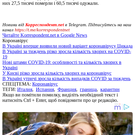
них 27,5 тисячі померли і 60,5 тисячі одужали.
Новини від
Корреспондент.net
в Telegram. Підписуйтесь на наш
канал
https://t.me/korrespondentnet
Читайте Korrespondent.net в Google News
Коронавірус
В Україні вперше виявили новий варіант коронавірусу Цикада
В Україні за тиждень різко зросла кількість хворих на COVID-
19
Нові штами COVID-19: особливості та кількість хворих в
Україні
У Києві різко зросла кількість хворих на коронавірус
В Україні утричі зросла кількість випадків COVID за тиждень
СПЕЦТЕМА:
Коронавірус
ТЕГИ:
Италия
,
Испания
,
Франция
,
граница
,
карантин
Якщо ви помітили помилку, виділіть необхідний текст і
натисніть Ctrl + Enter, щоб повідомити про це редакцію.