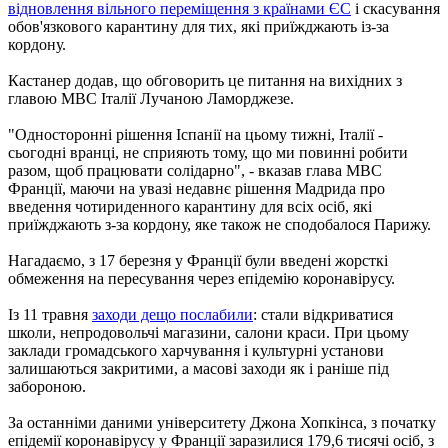
відновлення вільного переміщення з країнами ЄС
і скасування
обов'язкового карантину для тих, які приїжджають із-за
кордону.
Кастанер додав, що обговорить це питання на вихідних з
главою МВС Італії Лучаною Ламорджезе.
"Односторонні рішення Іспанії на цьому тижні, Італії -
сьогодні вранці, не сприяють тому, що ми повинні робити
разом, щоб працювати солідарно", - вказав глава МВС
Франції, маючи на увазі недавнє рішення Мадрида про
введення чотириденного карантину для всіх осіб, які
приїжджають з-за кордону, яке також не сподобалося Парижу.
Нагадаємо, з 17 березня у Франції були введені жорсткі
обмеження на пересування через епідемію коронавірусу.
Із 11 травня
заходи дещо послабили
: стали відкриватися
школи, непродовольчі магазини, салони краси. При цьому
заклади громадського харчування і культурні установи
залишаються закритими, а масові заходи як і раніше під
забороною.
За останніми даними університету Джона Хопкінса, з початку
епідемії коронавірусу у Франції заразилися 179,6 тисячі осіб, з