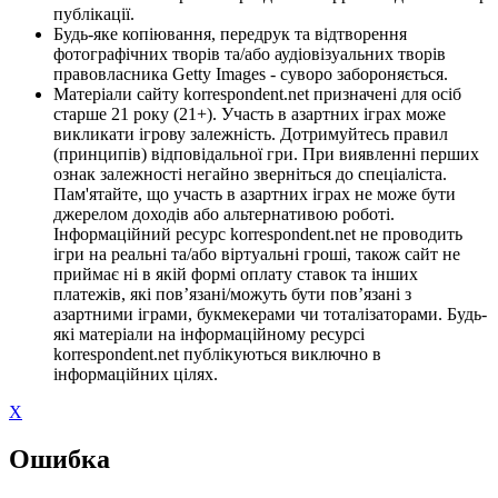
публікації.
Будь-яке копіювання, передрук та відтворення
фотографічних творів та/або аудіовізуальних творів
правовласника Getty Images - суворо забороняється.
Матеріали сайту korrespondent.net призначені для осіб
старше 21 року (21+). Участь в азартних іграх може
викликати ігрову залежність. Дотримуйтесь правил
(принципів) відповідальної гри. При виявленні перших
ознак залежності негайно зверніться до спеціаліста.
Пам'ятайте, що участь в азартних іграх не може бути
джерелом доходів або альтернативою роботі.
Інформаційний ресурс korrespondent.net не проводить
ігри на реальні та/або віртуальні гроші, також сайт не
приймає ні в якій формі оплату ставок та інших
платежів, які пов’язані/можуть бути пов’язані з
азартними іграми, букмекерами чи тоталізаторами. Будь-
які матеріали на інформаційному ресурсі
korrespondent.net публікуються виключно в
інформаційних цілях.
X
Ошибка