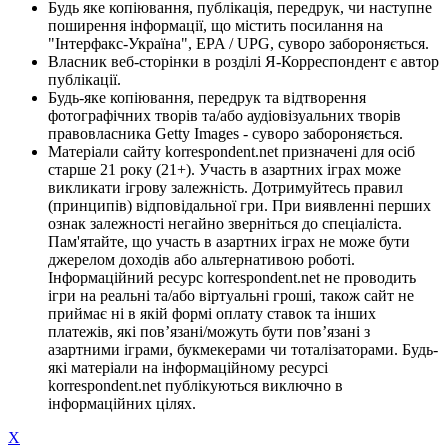
Будь яке копіювання, публікація, передрук, чи наступне
поширення інформації, що містить посилання на
"Інтерфакс-Україна", EPA / UPG, суворо забороняється.
Власник веб-сторінки в розділі Я-Корреспондент є автор
публікації.
Будь-яке копіювання, передрук та відтворення
фотографічних творів та/або аудіовізуальних творів
правовласника Getty Images - суворо забороняється.
Матеріали сайту korrespondent.net призначені для осіб
старше 21 року (21+). Участь в азартних іграх може
викликати ігрову залежність. Дотримуйтесь правил
(принципів) відповідальної гри. При виявленні перших
ознак залежності негайно зверніться до спеціаліста.
Пам'ятайте, що участь в азартних іграх не може бути
джерелом доходів або альтернативою роботі.
Інформаційний ресурс korrespondent.net не проводить
ігри на реальні та/або віртуальні гроші, також сайт не
приймає ні в якій формі оплату ставок та інших
платежів, які пов’язані/можуть бути пов’язані з
азартними іграми, букмекерами чи тоталізаторами. Будь-
які матеріали на інформаційному ресурсі
korrespondent.net публікуються виключно в
інформаційних цілях.
X