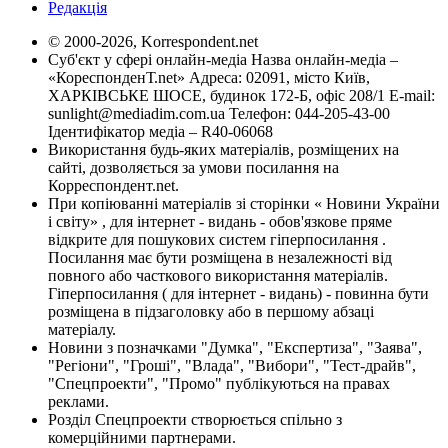
Редакція
© 2000-2026, Korrespondent.net
Суб'єкт у сфері онлайн-медіа Назва онлайн-медіа –
«КореспонденТ.net» Адреса: 02091, місто Київ,
ХАРКІВСЬКЕ ШОСЕ, будинок 172-Б, офіс 208/1 E-mail:
sunlight@mediadim.com.ua
Телефон: 044-205-43-00
Ідентифікатор медіа – R40-06068
Використання будь-яких матеріалів, розміщених на
сайті, дозволяється за умови посилання на
Корреспондент.net.
При копіюванні матеріалів зі сторінки « Новини України
і світу» , для інтернет - видань - обов'язкове пряме
відкрите для пошукових систем гіперпосилання .
Посилання має бути розміщена в незалежності від
повного або часткового використання матеріалів.
Гіперпосилання ( для інтернет - видань) - повинна бути
розміщена в підзаголовку або в першому абзаці
матеріалу.
Новини з позначками "Думка", "Експертиза", "Заява",
"Регіони", "Гроші", "Влада", "Вибори", "Тест-драйв",
"Спецпроекти", "Промо" публікуються на правах
реклами.
Розділ Спецпроекти створюється спільно з
комерційними партнерами.