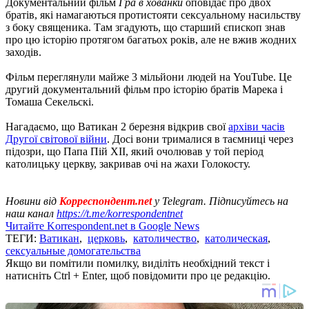
Документальний фільм
Гра в хованки
оповідає про двох
братів, які намагаються протистояти сексуальному насильству
з боку священика. Там згадують, що старший єпископ знав
про цю історію протягом багатьох років, але не вжив жодних
заходів.
Фільм переглянули майже 3 мільйони людей на YouTube. Це
другий документальний фільм про історію братів Марека і
Томаша Секельскі.
Нагадаємо, що Ватикан 2 березня відкрив свої
архіви часів
Другої світової війни
. Досі вони трималися в таємниці через
підозри, що Папа Пій XII, який очолював у той період
католицьку церкву, закривав очі на жахи Голокосту.
Новини від
Корреспондент.net
у Telegram. Підписуйтесь на
наш канал
https://t.me/korrespondentnet
Читайте Korrespondent.net в Google News
ТЕГИ:
Ватикан
,
церковь
,
католичество
,
католическая
,
сексуальные домогательства
Якщо ви помітили помилку, виділіть необхідний текст і
натисніть Ctrl + Enter, щоб повідомити про це редакцію.