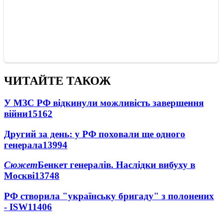
ЧИТАЙТЕ ТАКОЖ
У МЗС РФ відкинули можливість завершення
війни
15162
Другий за день: у РФ поховали ще одного
генерала
13994
Сюжет
Бенкет генералів. Наслідки вибуху в
Москві
13748
РФ створила "українську бригаду" з полонених
- ISW
11406