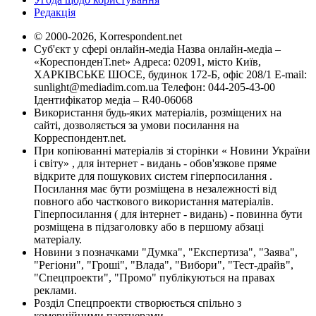
Редакція
© 2000-2026, Korrespondent.net
Суб'єкт у сфері онлайн-медіа Назва онлайн-медіа –
«КореспонденТ.net» Адреса: 02091, місто Київ,
ХАРКІВСЬКЕ ШОСЕ, будинок 172-Б, офіс 208/1 E-mail:
sunlight@mediadim.com.ua
Телефон: 044-205-43-00
Ідентифікатор медіа – R40-06068
Використання будь-яких матеріалів, розміщених на
сайті, дозволяється за умови посилання на
Корреспондент.net.
При копіюванні матеріалів зі сторінки « Новини України
і світу» , для інтернет - видань - обов'язкове пряме
відкрите для пошукових систем гіперпосилання .
Посилання має бути розміщена в незалежності від
повного або часткового використання матеріалів.
Гіперпосилання ( для інтернет - видань) - повинна бути
розміщена в підзаголовку або в першому абзаці
матеріалу.
Новини з позначками "Думка", "Експертиза", "Заява",
"Регіони", "Гроші", "Влада", "Вибори", "Тест-драйв",
"Спецпроекти", "Промо" публікуються на правах
реклами.
Розділ Спецпроекти створюється спільно з
комерційними партнерами.