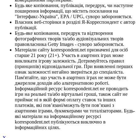
Будь яке копіювання, публікація, передрук, чи наступне
поширення інформації, що містить посилання на
"Інтерфакс-Україна", EPA / UPG, суворо забороняється.
Власник веб-сторінки в розділі Я-Корреспондент є автор
публікації.
Будь-яке копіювання, передрук та відтворення
фотографічних творів та/або аудіовізуальних творів
правовласника Getty Images - суворо забороняється.
Матеріали сайту korrespondent.net призначені для осіб
старше 21 року (21+). Участь в азартних іграх може
викликати ігрову залежність. Дотримуйтесь правил
(принципів) відповідальної гри. При виявленні перших
ознак залежності негайно зверніться до спеціаліста.
Пам'ятайте, що участь в азартних іграх не може бути
джерелом доходів або альтернативою роботі.
Інформаційний ресурс korrespondent.net не проводить
ігри на реальні та/або віртуальні гроші, також сайт не
приймає ні в якій формі оплату ставок та інших
платежів, які пов’язані/можуть бути пов’язані з
азартними іграми, букмекерами чи тоталізаторами. Будь-
які матеріали на інформаційному ресурсі
korrespondent.net публікуються виключно в
інформаційних цілях.
X