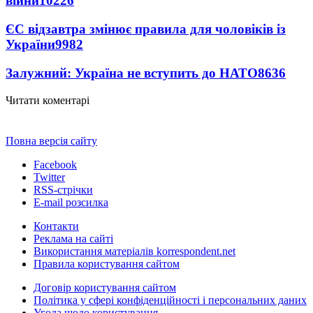
війни
10226
ЄС відзавтра змінює правила для чоловіків із
України
9982
Залужний: Україна не вступить до НАТО
8636
Читати коментарі
Повна версія сайту
Facebook
Twitter
RSS-стрічки
E-mail розсилка
Контакти
Реклама на сайті
Використання матеріалів korrespondent.net
Правила користування сайтом
Договір користування сайтом
Політика у сфері конфіденційності і персональних даних
Угода щодо користування