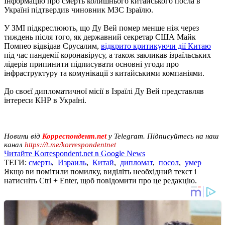
Інформацію про смерть колишнього китайського посла в
Україні підтвердив чиновник МЗС Ізраїлю.
У ЗМІ підкреслюють, що Ду Вей помер менше ніж через
тиждень після того, як державний секретар США Майк
Помпео відвідав Єрусалим,
відкрито критикуючи дії Китаю
під час пандемії коронавірусу, а також закликав ізраїльських
лідерів припинити підписувати основні угоди про
інфраструктуру та комунікації з китайськими компаніями.
До своєї дипломатичної місії в Ізраїлі Ду Вей представляв
інтереси КНР в Україні.
Новини від
Корреспондент.net
у Telegram. Підписуйтесь на наш
канал
https://t.me/korrespondentnet
Читайте Korrespondent.net в Google News
ТЕГИ:
смерть
,
Израиль
,
Китай
,
дипломат
,
посол
,
умер
Якщо ви помітили помилку, виділіть необхідний текст і
натисніть Ctrl + Enter, щоб повідомити про це редакцію.