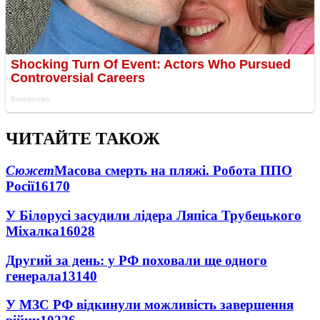
ЧИТАЙТЕ ТАКОЖ
Сюжет
Масова смерть на пляжі. Робота ППО
Росії
16170
У Білорусі засудили лідера Ляпіса Трубецького
Міхалка
16028
Другий за день: у РФ поховали ще одного
генерала
13140
У МЗС РФ відкинули можливість завершення