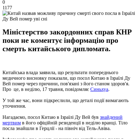
0
1177
Ду Вей помер уві сні
Міністерство закордонних справ КНР
поки не коментує інформацію про
смерть китайського дипломата.
Китайська влада заявила, що результати попереднього
медичного висновку показали, що посол Китаю в Ізраїлі Ду
Вей помер через причини, пов'язані з його станом здоров'я.
Про це, в неділю, 17 травня, повідомляє
Синьхуа
.
У той же час, вони підкреслили, що деталі події вимагають
уточнення.
Нагадаємо, посол Китаю в Ізраїлі Ду Вей був
знайдений
мертвим
в його офіційній резиденції в неділю вранці. Тіло
посла знайшли в Герцлії - на північ від Тель-Авіва.