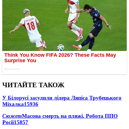
ЧИТАЙТЕ ТАКОЖ
У Білорусі засудили лідера Ляпіса Трубецького
Міхалка
15936
Сюжет
Масова смерть на пляжі. Робота ППО
Росії
15857