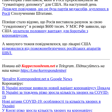
"гуманітарну допомогу" для США. На наступний день
Держдеп повідомив, що це була партія медзасобів, куплених в
Росії
Сполученими Штатами.
Пізніше стало відомо, що Росія виставила рахунок за свою
"гумдопомогу" в розмірі $600 тисяч. У МЗС РФ заявили, що
США
оплатили половину вантажу для боротьби з
коронавірусом.
А минулого тижня повідомлялося, що лікарні США
відмовилися від пожежонебезпечних російських апаратів
ШВЛ.
Новини від
Корреспондент.net
в Telegram. Підписуйтесь на
наш канал
https://t.me/korrespondentnet
Читайте Korrespondent.net в Google News
Коронавірус
В Україні вперше виявили новий варіант коронавірусу Цикада
В Україні за тиждень різко зросла кількість хворих на COVID-
19
Нові штами COVID-19: особливості та кількість хворих в
Україні
У Києві різко зросла кількість хворих на коронавірус