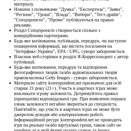
матеріалу.
Новини з позначками "Думка", "Експертиза", "Заява",
"Регіони", "Гроші", "Влада", "Вибори", "Тест-драйв",
"Спецпроекти", "Промо" публікуються на правах
реклами.
Розділ Спецпроекти створюється спільно з
комерційними партнерами.
Будь яке копіювання, публікація, передрук, чи наступне
поширення інформації, що містить посилання на
"Інтерфакс-Україна", EPA / UPG, суворо забороняється.
Власник веб-сторінки в розділі Я-Корреспондент є автор
публікації.
Будь-яке копіювання, передрук та відтворення
фотографічних творів та/або аудіовізуальних творів
правовласника Getty Images - суворо забороняється.
Матеріали сайту korrespondent.net призначені для осіб
старше 21 року (21+). Участь в азартних іграх може
викликати ігрову залежність. Дотримуйтесь правил
(принципів) відповідальної гри. При виявленні перших
ознак залежності негайно зверніться до спеціаліста.
Пам'ятайте, що участь в азартних іграх не може бути
джерелом доходів або альтернативою роботі.
Інформаційний ресурс korrespondent.net не проводить
ігри на реальні та/або віртуальні гроші, також сайт не
приймає ні в якій формі оплату ставок та інших