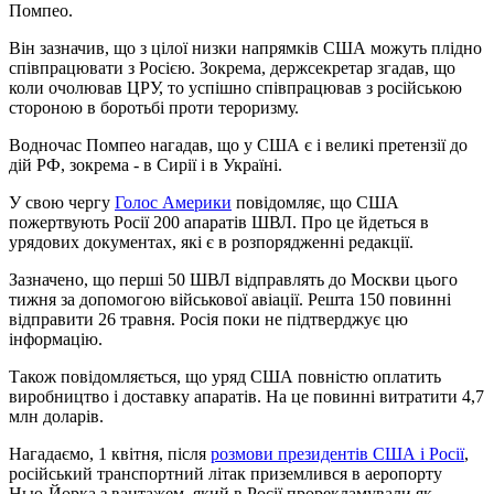
Помпео.
Він зазначив, що з цілої низки напрямків США можуть плідно
співпрацювати з Росією. Зокрема, держсекретар згадав, що
коли очолював ЦРУ, то успішно співпрацював з російською
стороною в боротьбі проти тероризму.
Водночас Помпео нагадав, що у США є і великі претензії до
дій РФ, зокрема - в Сирії і в Україні.
У свою чергу
Голос Америки
повідомляє, що США
пожертвують Росії 200 апаратів ШВЛ. Про це йдеться в
урядових документах, які є в розпорядженні редакції.
Зазначено, що перші 50 ШВЛ відправлять до Москви цього
тижня за допомогою військової авіації. Решта 150 повинні
відправити 26 травня. Росія поки не підтверджує цю
інформацію.
Також повідомляється, що уряд США повністю оплатить
виробництво і доставку апаратів. На це повинні витратити 4,7
млн ​​доларів.
Нагадаємо, 1 квітня, після
розмови президентів США і Росії
,
російський транспортний літак приземлився в аеропорту
Нью-Йорка з вантажем, який в Росії прорекламували як