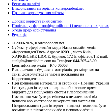
Реклама на сайті
Використання матеріалів korrespondent.net
Правила користування сайтом
Договір користування сайтом
Політика у сфері конфіденційності і персональних даних
Угода щодо користування
Редакція
© 2000-2026, Korrespondent.net
Суб'єкт у сфері онлайн-медіа Назва онлайн-медіа –
«КореспонденТ.net» Адреса: 02091, місто Київ,
ХАРКІВСЬКЕ ШОСЕ, будинок 172-Б, офіс 208/1 E-mail:
sunlight@mediadim.com.ua
Телефон: 044-205-43-00
Ідентифікатор медіа – R40-06068
Використання будь-яких матеріалів, розміщених на
сайті, дозволяється за умови посилання на
Корреспондент.net.
При копіюванні матеріалів зі сторінки « Новини України
і світу» , для інтернет - видань - обов'язкове пряме
відкрите для пошукових систем гіперпосилання .
Посилання має бути розміщена в незалежності від
повного або часткового використання матеріалів.
Гіперпосилання ( для інтернет - видань) - повинна бути
розміщена в підзаголовку або в першому абзаці