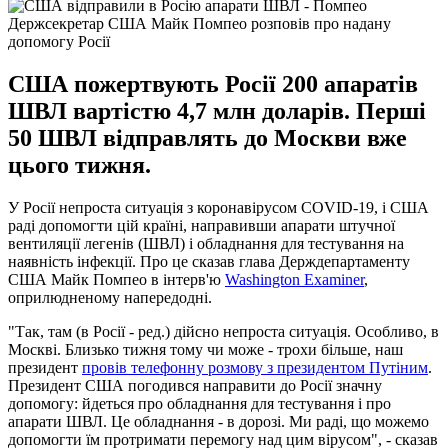
Держсекретар США Майк Помпео розповів про надану
допомогу Росії
США пожертвують Росії 200 апаратів
ШВЛ вартістю 4,7 млн доларів. Перші
50 ШВЛ відправлять до Москви вже
цього тижня.
У Росії непроста ситуація з коронавірусом COVID-19, і США
раді допомогти цій країні, направивши апарати штучної
вентиляції легенів (ШВЛ) і обладнання для тестування на
наявність інфекції. Про це сказав глава Держдепартаменту
США Майк Помпео в інтерв'ю
Washington Examiner
,
оприлюдненому напередодні.
"Так, там (в Росії - ред.) дійсно непроста ситуація. Особливо, в
Москві. Близько тижня тому чи може - трохи більше, наш
президент
провів телефонну розмову з президентом Путіним
.
Президент США погодився направити до Росії значну
допомогу: йдеться про обладнання для тестування і про
апарати ШВЛ. Це обладнання - в дорозі. Ми раді, що можемо
допомогти їм протримати перемогу над цим вірусом", - сказав