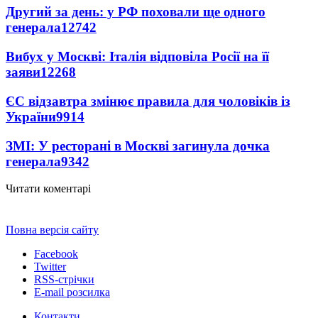
Другий за день: у РФ поховали ще одного
генерала
12742
Вибух у Москві: Італія відповіла Росії на її
заяви
12268
ЄС відзавтра змінює правила для чоловіків із
України
9914
ЗМІ: У ресторані в Москві загинула дочка
генерала
9342
Читати коментарі
Повна версія сайту
Facebook
Twitter
RSS-стрічки
E-mail розсилка
Контакти