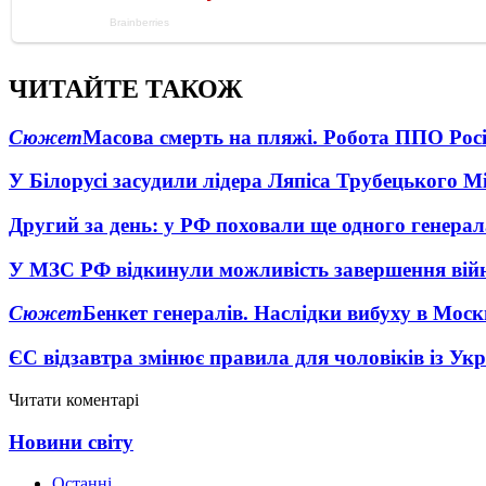
ЧИТАЙТЕ ТАКОЖ
Сюжет
Масова смерть на пляжі. Робота ППО Росі
У Білорусі засудили лідера Ляпіса Трубецького М
Другий за день: у РФ поховали ще одного генерал
У МЗС РФ відкинули можливість завершення вій
Сюжет
Бенкет генералів. Наслідки вибуху в Моск
ЄС відзавтра змінює правила для чоловіків із Ук
Читати коментарі
Новини світу
Останні