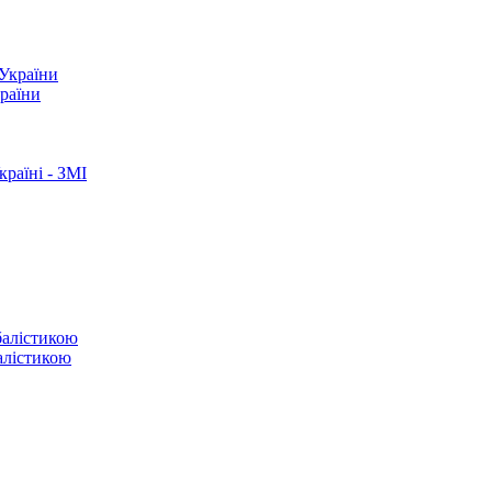
країни
раїні - ЗМІ
балістикою