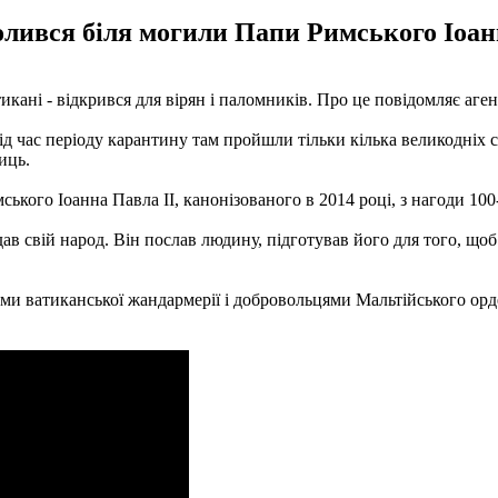
ився біля могили Папи Римського Іоанна
кані - відкрився для вірян і паломників. Про це повідомляє аге
Під час періоду карантину там пройшли тільки кілька великодніх
иць.
кого Іоанна Павла II, канонізованого в 2014 році, з нагоди 100
дав свій народ. Він послав людину, підготував його для того, щ
и ватиканської жандармерії і добровольцями Мальтійського орден