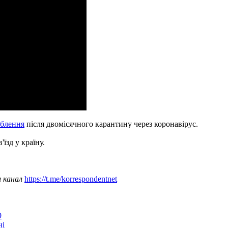
аблення
після двомісячного карантину через коронавірус.
в'їзд у країну.
ш канал
https://t.me/korrespondentnet
9
ні