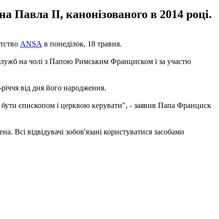
 Павла II, канонізованого в 2014 році.
нтство
ANSA
в понеділок, 18 травня.
 служб на чолі з Папою Римським Франциском і за участю
-річчя від дня його народження.
об бути єпископом і церквою керувати", - заявив Папа Франциск
а. Всі відвідувачі зобов'язані користуватися засобами