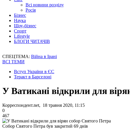
Всі новини розділу
Росія
Бізнес
Наука
Шоу-бізнес
Спорт
Lifestyle
БЛОГИ ЧИТАЧІВ
СПЕЦТЕМА:
Війна в Ірані
ВСІ ТЕМИ
Вступ України в ЄС
Теракт в Барселоні
У Ватикані відкрили для віря
Корреспондент.net, 18 травня 2020, 11:15
0
467
Собор Святого Петра був закритий 69 днів