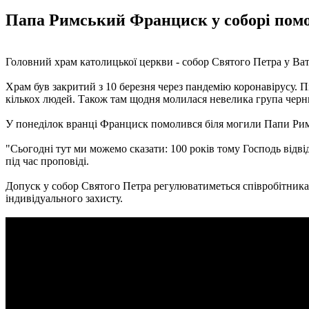
Папа Римський Франциск у соборі помол
Головний храм католицької церкви - собор Святого Петра у Вати
Храм був закритий з 10 березня через пандемію коронавірусу. 
кількох людей. Також там щодня молилася невелика група черн
У понеділок вранці Франциск помолився біля могили Папи Римсь
"Сьогодні тут ми можемо сказати: 100 років тому Господь відві
під час проповіді.
Допуск у собор Святого Петра регулюватиметься співробітникам
індивідуального захисту.