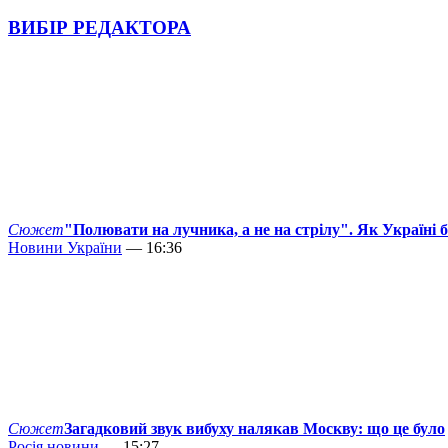
ВИБІР РЕДАКТОРА
Сюжет
"Полювати на лучника, а не на стрілу". Як Україні 
Новини України
— 16:36
Сюжет
Загадковий звук вибуху налякав Москву: що це було
Росія новини
— 15:27