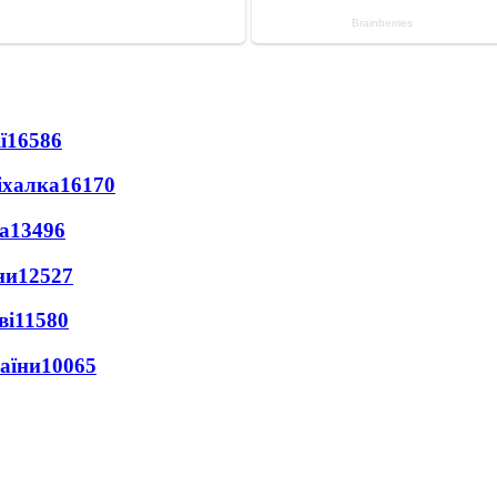
ї
16586
іхалка
16170
а
13496
ни
12527
ві
11580
раїни
10065