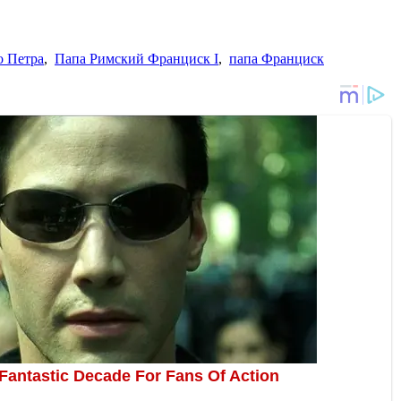
о Петра
,
Папа Римский Франциск I
,
папа Франциск