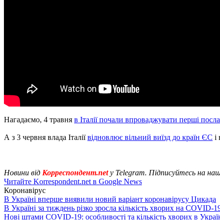
Нагадаємо, 4 травня
в Італії почали впроваджувати перші посл
А з 3 червня влада Італії
відновлює вільний виїзд до країн ЄС
і 
Новини від
Корреспондент.net
у Telegram. Підписуйтесь на на
Читайте Korrespondent.net в Google News
Коронавірус
В Україні вперше виявили новий варіант коронавірусу Цикада
В Україні за тиждень різко зросла кількість хворих на COVID-1
Нові штами COVID-19: особливості та кількість хворих в Украї