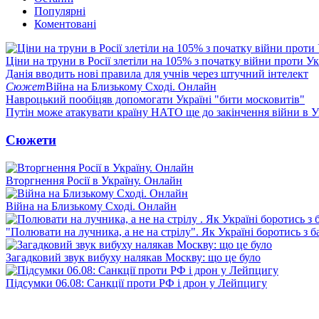
Популярні
Коментовані
Ціни на труни в Росії злетіли на 105% з початку війни проти У
Данія вводить нові правила для учнів через штучний інтелект
Сюжет
Війна на Близькому Сході. Онлайн
Навроцький пообіцяв допомогати Україні "бити московитів"
Путін може атакувати країну НАТО ще до закінчення війни в Ук
Сюжети
Вторгнення Росії в Україну. Онлайн
Війна на Близькому Сході. Онлайн
"Полювати на лучника, а не на стрілу". Як Україні боротись з 
Загадковий звук вибуху налякав Москву: що це було
Підсумки 06.08: Санкції проти РФ і дрон у Лейпцигу