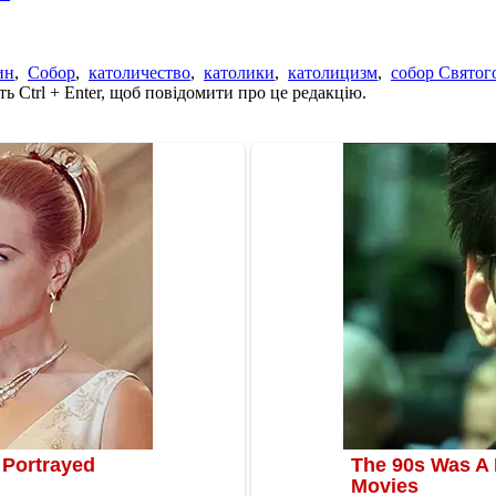
ин
,
Собор
,
католичество
,
католики
,
католицизм
,
собор Святог
ь Ctrl + Enter, щоб повідомити про це редакцію.