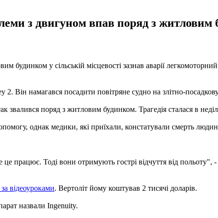
облеми з двигуном впав поряд з житловим
м будинком у сільській місцевості зазнав аварії легкомоторний л
rey 2. Він намагався посадити повітряне судно на злітно-посадкову
ак звалився поряд з житловим будинком. Трагедія сталася в неділ
помогу, однак медики, які приїхали, констатували смерть людин
се це працює. Тоді вони отримують гострі відчуття від польоту",
 за відеоуроками
. Вертоліт йому коштував 2 тисячі доларів.
парат назвали Ingenuity.