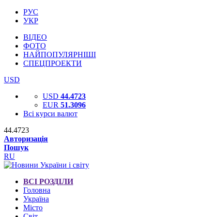
РУС
УКР
ВІДЕО
ФОТО
НАЙПОПУЛЯРНІШІ
СПЕЦПРОЕКТИ
USD
USD
44.4723
EUR
51.3096
Всі курси валют
44.4723
Авторизація
Пошук
RU
ВСІ РОЗДІЛИ
Головна
Україна
Місто
Світ