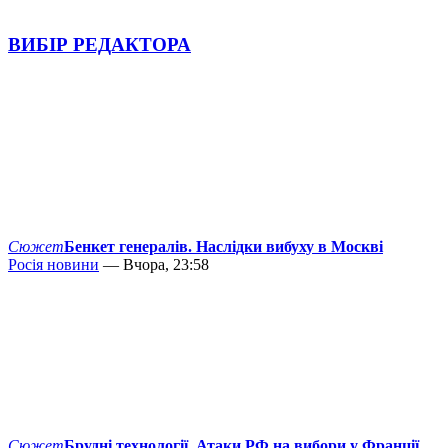
ВИБІР РЕДАКТОРА
Сюжет
Бенкет генералів. Наслідки вибуху в Москві
Росія новини
— Вчора, 23:58
Сюжет
Брудні технології. Атаки РФ на вибори у Франції