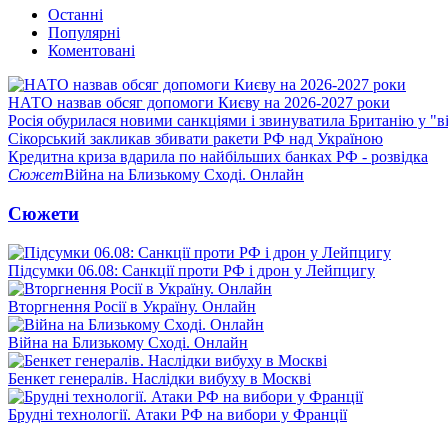
Останні
Популярні
Коментовані
НАТО назвав обсяг допомоги Києву на 2026-2027 роки
Росія обурилася новими санкціями і звинуватила Британію у "в
Сікорський закликав збивати ракети РФ над Україною
Кредитна криза вдарила по найбільших банках РФ - розвідка
Сюжет
Війна на Близькому Сході. Онлайн
Сюжети
Підсумки 06.08: Санкції проти РФ і дрон у Лейпцигу
Вторгнення Росії в Україну. Онлайн
Війна на Близькому Сході. Онлайн
Бенкет генералів. Наслідки вибуху в Москві
Брудні технології. Атаки РФ на вибори у Франції