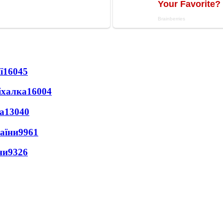
ї
16045
іхалка
16004
а
13040
раїни
9961
ни
9326