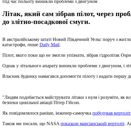
Під час польоту виникли проблеми з двигуном
Літак, який сам зібрав пілот, через пр
до злітно-посадкової смуги.
В австралійському штаті Новий Південний Уельс поруч з житлови
катастрофи, пише
Daily Mail
.
Пілот, якого поки що не змогли упізнати, зібрав гідролітак Osp
Однак у літального апарату виникли проблеми з двигуном, і літ
Власник будинку намагався допомогти пілоту і надати першу до
"Людям подобається майструвати літаки з нуля і розуміти, як в
безпеки цивільної авіації Пітер Гібсон.
Як повідомлялося раніше, інженер-самоучка
побудував вертоліт
Також ми писали, що NASA
показали марсіанський вертоліт
. А