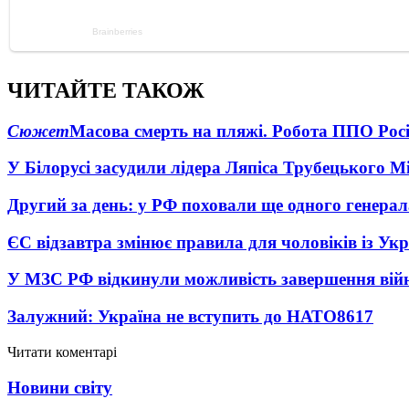
ЧИТАЙТЕ ТАКОЖ
Сюжет
Масова смерть на пляжі. Робота ППО Росі
У Білорусі засудили лідера Ляпіса Трубецького М
Другий за день: у РФ поховали ще одного генерал
ЄС відзавтра змінює правила для чоловіків із Ук
У МЗС РФ відкинули можливість завершення вій
Залужний: Україна не вступить до НАТО
8617
Читати коментарі
Новини світу