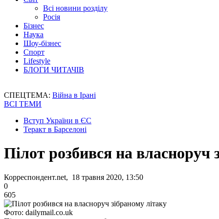
Всі новини розділу
Росія
Бізнес
Наука
Шоу-бізнес
Спорт
Lifestyle
БЛОГИ ЧИТАЧІВ
СПЕЦТЕМА:
Війна в Ірані
ВСІ ТЕМИ
Вступ України в ЄС
Теракт в Барселоні
Пілот розбився на власноруч 
Корреспондент.net, 18 травня 2020, 13:50
0
605
Фото: dailymail.co.uk