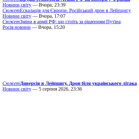
Новини світу
— Вчора, 23:39
Сюжет
Ескалація для Європи. Російський дрон в Лейпцигу
Новини світу
— Вчора, 17:07
Сюжет
Зміни в армії РФ: що стоїть за рішенням Путіна
Росія новини
— Вчора, 15:20
Сюжет
Диверсія в Лейпцигу. Дрон біля українського літака
Новини світу
— 5 серпня 2026, 23:36