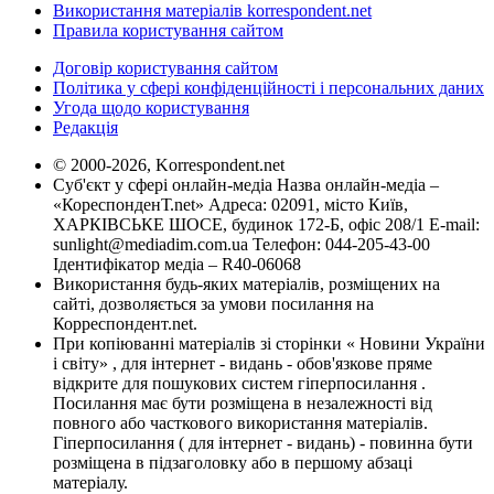
Використання матеріалів korrespondent.net
Правила користування сайтом
Договір користування сайтом
Політика у сфері конфіденційності і персональних даних
Угода щодо користування
Редакція
© 2000-2026, Korrespondent.net
Суб'єкт у сфері онлайн-медіа Назва онлайн-медіа –
«КореспонденТ.net» Адреса: 02091, місто Київ,
ХАРКІВСЬКЕ ШОСЕ, будинок 172-Б, офіс 208/1 E-mail:
sunlight@mediadim.com.ua
Телефон: 044-205-43-00
Ідентифікатор медіа – R40-06068
Використання будь-яких матеріалів, розміщених на
сайті, дозволяється за умови посилання на
Корреспондент.net.
При копіюванні матеріалів зі сторінки « Новини України
і світу» , для інтернет - видань - обов'язкове пряме
відкрите для пошукових систем гіперпосилання .
Посилання має бути розміщена в незалежності від
повного або часткового використання матеріалів.
Гіперпосилання ( для інтернет - видань) - повинна бути
розміщена в підзаголовку або в першому абзаці
матеріалу.