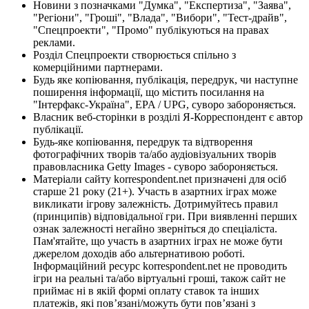
Новини з позначками "Думка", "Експертиза", "Заява",
"Регіони", "Гроші", "Влада", "Вибори", "Тест-драйв",
"Спецпроекти", "Промо" публікуються на правах
реклами.
Розділ Спецпроекти створюється спільно з
комерційними партнерами.
Будь яке копіювання, публікація, передрук, чи наступне
поширення інформації, що містить посилання на
"Інтерфакс-Україна", EPA / UPG, суворо забороняється.
Власник веб-сторінки в розділі Я-Корреспондент є автор
публікації.
Будь-яке копіювання, передрук та відтворення
фотографічних творів та/або аудіовізуальних творів
правовласника Getty Images - суворо забороняється.
Матеріали сайту korrespondent.net призначені для осіб
старше 21 року (21+). Участь в азартних іграх може
викликати ігрову залежність. Дотримуйтесь правил
(принципів) відповідальної гри. При виявленні перших
ознак залежності негайно зверніться до спеціаліста.
Пам'ятайте, що участь в азартних іграх не може бути
джерелом доходів або альтернативою роботі.
Інформаційний ресурс korrespondent.net не проводить
ігри на реальні та/або віртуальні гроші, також сайт не
приймає ні в якій формі оплату ставок та інших
платежів, які пов’язані/можуть бути пов’язані з