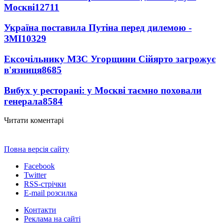
Москві
12711
Україна поставила Путіна перед дилемою -
ЗМІ
10329
Ексочільнику МЗС Угорщини Сійярто загрожує
в'язниця
8685
Вибух у ресторані: у Москві таємно поховали
генерала
8584
Читати коментарі
Повна версія сайту
Facebook
Twitter
RSS-стрічки
E-mail розсилка
Контакти
Реклама на сайті