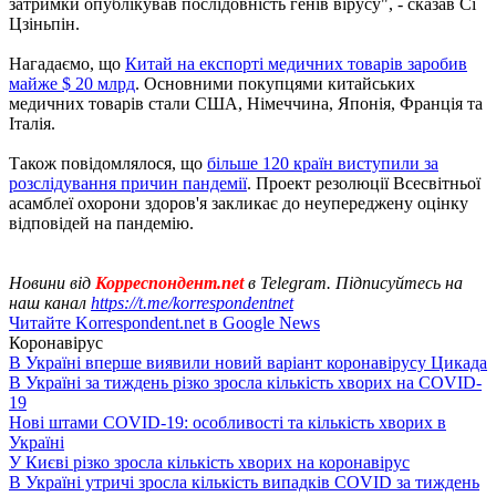
затримки опублікував послідовність генів вірусу", - сказав Сі
Цзіньпін.
Нагадаємо, що
Китай на експорті медичних товарів заробив
майже $ 20 млрд
. Основними покупцями китайських
медичних товарів стали США, Німеччина, Японія, Франція та
Італія.
Також повідомлялося, що
більше 120 країн виступили за
розслідування причин пандемії
. Проект резолюції Всесвітньої
асамблеї охорони здоров'я закликає до неупереджену оцінку
відповідей на пандемію.
Новини від
Корреспондент.net
в Telegram. Підписуйтесь на
наш канал
https://t.me/korrespondentnet
Читайте Korrespondent.net в Google News
Коронавірус
В Україні вперше виявили новий варіант коронавірусу Цикада
В Україні за тиждень різко зросла кількість хворих на COVID-
19
Нові штами COVID-19: особливості та кількість хворих в
Україні
У Києві різко зросла кількість хворих на коронавірус
В Україні утричі зросла кількість випадків COVID за тиждень