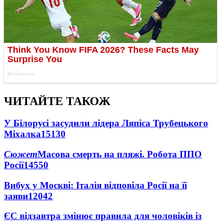
ЧИТАЙТЕ ТАКОЖ
У Білорусі засудили лідера Ляпіса Трубецького
Міхалка
15130
Сюжет
Масова смерть на пляжі. Робота ППО
Росії
14550
Вибух у Москві: Італія відповіла Росії на її
заяви
12042
ЄС відзавтра змінює правила для чоловіків із