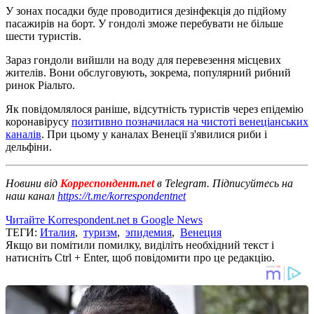
У зонах посадки буде проводитися дезінфекція до підйому
пасажирів на борт. У гондолі зможе перебувати не більше
шести туристів.
Зараз гондоли вийшли на воду для перевезення місцевих
жителів. Вони обслуговують, зокрема, популярний рибний
ринок Ріальто.
Як повідомлялося раніше, відсутність туристів через епідемію
коронавірусу
позитивно позначилася на чистоті венеціанських
каналів
. При цьому у каналах Венеції з'явилися риби і
дельфіни.
Новини від
Корреспондент.net
в Telegram. Підписуйтесь на
наш канал
https://t.me/korrespondentnet
Читайте Korrespondent.net в Google News
ТЕГИ:
Италия
,
туризм
,
эпидемия
,
Венеция
Якщо ви помітили помилку, виділіть необхідний текст і
натисніть Ctrl + Enter, щоб повідомити про це редакцію.