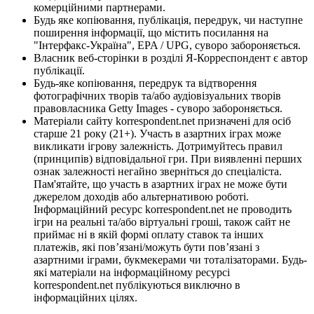
комерційними партнерами.
Будь яке копіювання, публікація, передрук, чи наступне
поширення інформації, що містить посилання на
"Інтерфакс-Україна", EPA / UPG, суворо забороняється.
Власник веб-сторінки в розділі Я-Корреспондент є автор
публікації.
Будь-яке копіювання, передрук та відтворення
фотографічних творів та/або аудіовізуальних творів
правовласника Getty Images - суворо забороняється.
Матеріали сайту korrespondent.net призначені для осіб
старше 21 року (21+). Участь в азартних іграх може
викликати ігрову залежність. Дотримуйтесь правил
(принципів) відповідальної гри. При виявленні перших
ознак залежності негайно зверніться до спеціаліста.
Пам'ятайте, що участь в азартних іграх не може бути
джерелом доходів або альтернативою роботі.
Інформаційний ресурс korrespondent.net не проводить
ігри на реальні та/або віртуальні гроші, також сайт не
приймає ні в якій формі оплату ставок та інших
платежів, які пов’язані/можуть бути пов’язані з
азартними іграми, букмекерами чи тоталізаторами. Будь-
які матеріали на інформаційному ресурсі
korrespondent.net публікуються виключно в
інформаційних цілях.