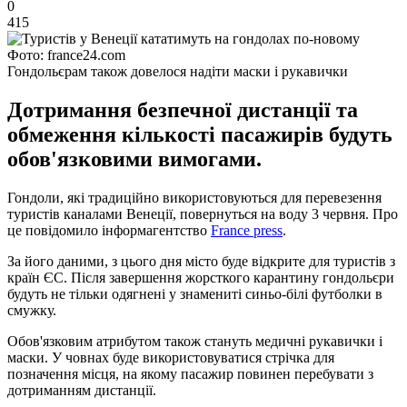
0
415
Фото: france24.com
Гондольєрам також довелося надіти маски і рукавички
Дотримання безпечної дистанції та
обмеження кількості пасажирів будуть
обов'язковими вимогами.
Гондоли, які традиційно використовуються для перевезення
туристів каналами Венеції, повернуться на воду 3 червня. Про
це повідомило інформагентство
France press
.
За його даними, з цього дня місто буде відкрите для туристів з
країн ЄС. Після завершення жорсткого карантину гондольєри
будуть не тільки одягнені у знамениті синьо-білі футболки в
смужку.
Обов'язковим атрибутом також стануть медичні рукавички і
маски. У човнах буде використовуватися стрічка для
позначення місця, на якому пасажир повинен перебувати з
дотриманням дистанції.