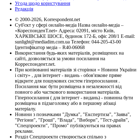
Угода щодо користування
Редакція
© 2000-2026, Korrespondent.net
Суб'єкт у сфері онлайн-медіа Назва онлайн-медіа –
«КореспонденТ.net» Адреса: 02091, місто Київ,
ХАРКІВСЬКЕ ШОСЕ, будинок 172-Б, офіс 208/1 E-mail:
sunlight@mediadim.com.ua
Телефон: 044-205-43-00
Ідентифікатор медіа – R40-06068
Використання будь-яких матеріалів, розміщених на
сайті, дозволяється за умови посилання на
Корреспондент.net.
При копіюванні матеріалів зі сторінки « Новини України
і світу» , для інтернет - видань - обов'язкове пряме
відкрите для пошукових систем гіперпосилання .
Посилання має бути розміщена в незалежності від
повного або часткового використання матеріалів.
Гіперпосилання ( для інтернет - видань) - повинна бути
розміщена в підзаголовку або в першому абзаці
матеріалу.
Новини з позначками "Думка", "Експертиза", "Заява",
"Регіони", "Гроші", "Влада", "Вибори", "Тест-драйв",
"Спецпроекти", "Промо" публікуються на правах
реклами.
Розділ Спецпроекти створюється спільно з