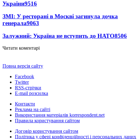
України
9516
ЗМІ: У ресторані в Москві загинула дочка
генерала
9063
Залужний: Україна не вступить до НАТО
8506
Читати коментарі
Повна версія сайту
Facebook
Twitter
RSS-стрічки
E-mail розсилка
Контакти
Реклама на сайті
Використання матеріалів korrespondent.net
Правила користування сайтом
Договір користування сайтом
Політика у сфері конфіденційності і персональних даних