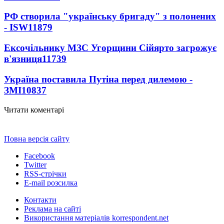
РФ створила "українську бригаду" з полонених
- ISW
11879
Ексочільнику МЗС Угорщини Сійярто загрожує
в'язниця
11739
Україна поставила Путіна перед дилемою -
ЗМІ
10837
Читати коментарі
Повна версія сайту
Facebook
Twitter
RSS-стрічки
E-mail розсилка
Контакти
Реклама на сайті
Використання матеріалів korrespondent.net