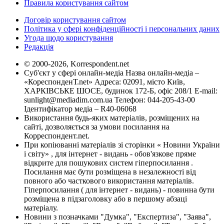
Правила користування сайтом
Договір користування сайтом
Політика у сфері конфіденційності і персональних даних
Угода щодо користування
Редакція
© 2000-2026, Korrespondent.net
Суб'єкт у сфері онлайн-медіа Назва онлайн-медіа –
«КореспонденТ.net» Адреса: 02091, місто Київ,
ХАРКІВСЬКЕ ШОСЕ, будинок 172-Б, офіс 208/1 E-mail:
sunlight@mediadim.com.ua
Телефон: 044-205-43-00
Ідентифікатор медіа – R40-06068
Використання будь-яких матеріалів, розміщених на
сайті, дозволяється за умови посилання на
Корреспондент.net.
При копіюванні матеріалів зі сторінки « Новини України
і світу» , для інтернет - видань - обов'язкове пряме
відкрите для пошукових систем гіперпосилання .
Посилання має бути розміщена в незалежності від
повного або часткового використання матеріалів.
Гіперпосилання ( для інтернет - видань) - повинна бути
розміщена в підзаголовку або в першому абзаці
матеріалу.
Новини з позначками "Думка", "Експертиза", "Заява",