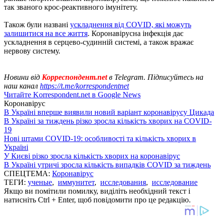
так званого крос-реактивного імунітету.
Також були названі
ускладнення від COVID, які можуть
залишитися на все життя
. Коронавірусна інфекція дає
ускладнення в серцево-судинній системі, а також вражає
нервову систему.
Новини від
Корреспондент.net
в Telegram. Підписуйтесь на
наш канал
https://t.me/korrespondentnet
Читайте Korrespondent.net в Google News
Коронавірус
В Україні вперше виявили новий варіант коронавірусу Цикада
В Україні за тиждень різко зросла кількість хворих на COVID-
19
Нові штами COVID-19: особливості та кількість хворих в
Україні
У Києві різко зросла кількість хворих на коронавірус
В Україні утричі зросла кількість випадків COVID за тиждень
СПЕЦТЕМА:
Коронавірус
ТЕГИ:
ученые
,
иммунитет
,
исследования
,
исследование
Якщо ви помітили помилку, виділіть необхідний текст і
натисніть Ctrl + Enter, щоб повідомити про це редакцію.