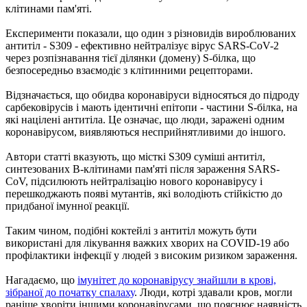
клітинами пам'яті.
Експерименти показали, що один з різновидів вироблюваних
антитіл - S309 - ефективно нейтралізує вірус SARS-CoV-2
через розпізнавання тієї ділянки (домену) S-білка, що
безпосередньо взаємодіє з клітинними рецепторами.
Відзначається, що обидва коронавіруси відносяться до підроду
сарбековірусів і мають ідентичні епітопи - частини S-білка, на
які націлені антитіла. Це означає, що люди, заражені одним
коронавірусом, виявляються несприйнятливими до іншого.
Автори статті вказують, що місткі S309 суміші антитіл,
синтезованих B-клітинами пам'яті після зараження SARS-
CoV, підсилюють нейтралізацію нового коронавірусу і
перешкоджають появі мутантів, які володіють стійкістю до
придбаної імунної реакції.
Таким чином, подібні коктейлі з антитіл можуть бути
використані для лікування важких хворих на COVID-19 або
профілактики інфекції у людей з високим ризиком зараження.
Нагадаємо, що
імунітет до коронавірусу знайшли в крові,
зібраної до початку спалаху
. Люди, котрі здавали кров, могли
раніше хворіти іншими коронавірусами, що пояснює наявність