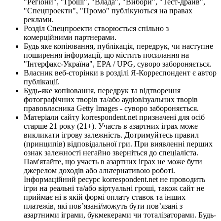
"Регіони", "Гроші", "Влада", "Вибори", "Тест-драйв",
"Спецпроекти", "Промо" публікуються на правах
реклами.
Розділ Спецпроекти створюється спільно з
комерційними партнерами.
Будь яке копіювання, публікація, передрук, чи наступне
поширення інформації, що містить посилання на
"Інтерфакс-Україна", EPA / UPG, суворо забороняється.
Власник веб-сторінки в розділі Я-Корреспондент є автор
публікації.
Будь-яке копіювання, передрук та відтворення
фотографічних творів та/або аудіовізуальних творів
правовласника Getty Images - суворо забороняється.
Матеріали сайту korrespondent.net призначені для осіб
старше 21 року (21+). Участь в азартних іграх може
викликати ігрову залежність. Дотримуйтесь правил
(принципів) відповідальної гри. При виявленні перших
ознак залежності негайно зверніться до спеціаліста.
Пам'ятайте, що участь в азартних іграх не може бути
джерелом доходів або альтернативою роботі.
Інформаційний ресурс korrespondent.net не проводить
ігри на реальні та/або віртуальні гроші, також сайт не
приймає ні в якій формі оплату ставок та інших
платежів, які пов’язані/можуть бути пов’язані з
азартними іграми, букмекерами чи тоталізаторами. Будь-