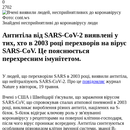
0
2702
Фото: cont.ws
Знайдені несприйнятливі до коронавірусу люди
Антитіла від SARS-CoV-2 виявлені у
тих, хто в 2003 році перехворів на вірус
SARS-CoV. Це пояснюється
перехресним імунітетом.
У людей, що перехворіли SARS в 2003 році, виявили антитіла,
що нейтралізують SARS-CoV-2. Про це
повідомляє
журнал
Nature у вівторок, 19 травня.
Вчені з США і Швейцарії з'ясували, що зараження вірусом
SARS-CoV, що спровокував спалах атипової пневмонії в 2003
році, викликає вироблення різних антитіл, націлених на S-
білок. S-білок відіграє ключову роль у зв'язуванні
коронавірусу з рецепторами на поверхні клітини-господаря,
після чого вірус проникає всередину. Антитіла синтезуються
особливим різновидом клітин імунної системи, званої B-